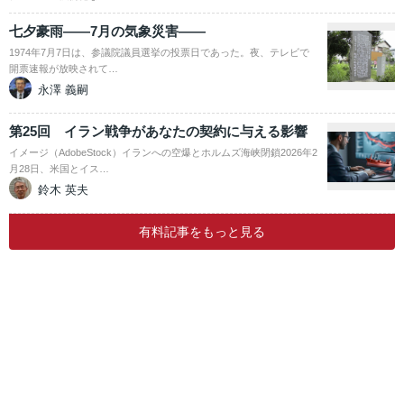
七夕豪雨――7月の気象災害――
1974年7月7日は、参議院議員選挙の投票日であった。夜、テレビで
開票速報が放映されて…
永澤 義嗣
第25回 イラン戦争があなたの契約に与える影響
イメージ（AdobeStock）イランへの空爆とホルムズ海峡閉鎖2026年2
月28日、米国とイス…
鈴木 英夫
有料記事をもっと見る