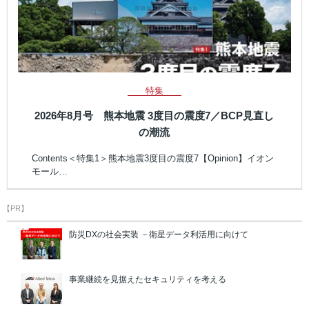
特集
2026年8月号 熊本地震 3度目の震度7／BCP見直し
の潮流
Contents＜特集1＞熊本地震3度目の震度7【Opinion】イオン
モール…
【PR】
防災DXの社会実装 －衛星データ利活用に向けて
事業継続を見据えたセキュリティを考える