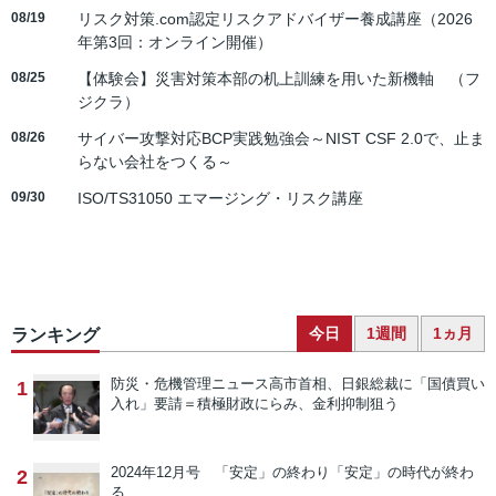
08/19
リスク対策.com認定リスクアドバイザー養成講座（2026
年第3回：オンライン開催）
08/25
【体験会】災害対策本部の机上訓練を用いた新機軸 （フ
ジクラ）
08/26
サイバー攻撃対応BCP実践勉強会～NIST CSF 2.0で、止ま
らない会社をつくる～
09/30
ISO/TS31050 エマージング・リスク講座
今日
1週間
1ヵ月
ランキング
防災・危機管理ニュース
高市首相、日銀総裁に「国債買い
1
入れ」要請＝積極財政にらみ、金利抑制狙う
2024年12月号 「安定」の終わり
「安定」の時代が終わ
2
る