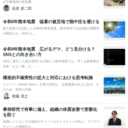
び中東地域の統括機…
高原 彦二郎
令和8年熊本地震 猛暑の被災地で熱中症を避ける
最大震度7を記録した令和8年熊本地震。熊本県内では400超の避難所
が開設され、約9千人…
令和8年熊本地震 広がるデマ、どう見分ける？
SNSとの向き合い方
28日に発生した最大震度7を記録した熊本地震では、早くも豪華寝台
列車「ななつ星」が…
構造的不確実性の拡大と対応における思考転換
イメージ（Adobe Stock）企業の目的は、企業価値の向上にある。そ
のため、将来の不確…
後藤 茂之
事例研究で有事に備え、組織の体質改善で形骸化
を防ぐ
組織レジリエンスの強化やサイバーセキュリティーの向上、サプライ
チェーンの強靭化な…