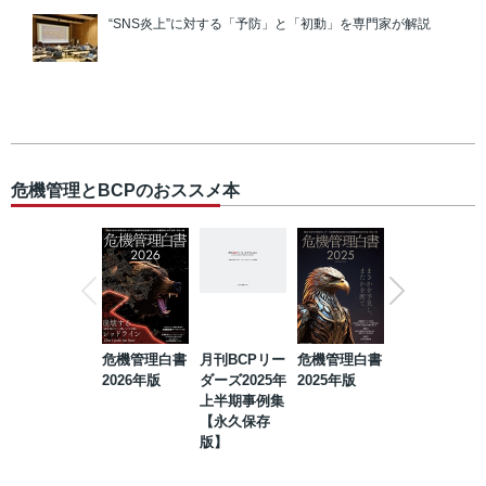
“SNS炎上”に対する「予防」と「初動」を専門家が解説
危機管理とBCPのおススメ本
危機管理白書
月刊BCPリー
危機管理白書
2023年防災・
2026年版
ダーズ2025年
2025年版
BCP・リスク
上半期事例集
マネジメント
【永久保存
事例集【永久
版】
保存版】