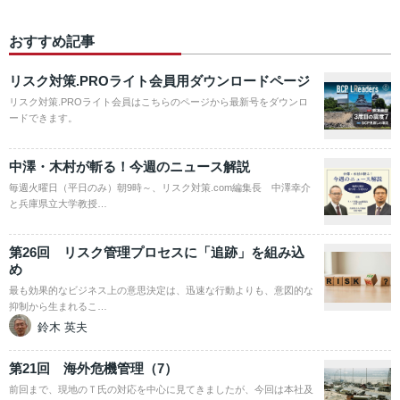
おすすめ記事
リスク対策.PROライト会員用ダウンロードページ
リスク対策.PROライト会員はこちらのページから最新号をダウンロ
ードできます。
中澤・木村が斬る！今週のニュース解説
毎週火曜日（平日のみ）朝9時～、リスク対策.com編集長 中澤幸介
と兵庫県立大学教授…
第26回 リスク管理プロセスに「追跡」を組み込
め
最も効果的なビジネス上の意思決定は、迅速な行動よりも、意図的な
抑制から生まれるこ…
鈴木 英夫
第21回 海外危機管理（7）
前回まで、現地のＴ氏の対応を中心に見てきましたが、今回は本社及