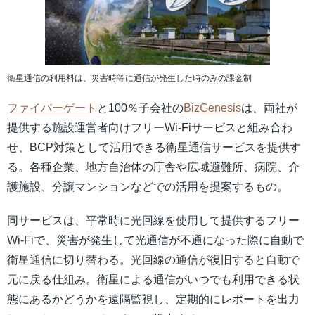
衛星通信の利用料は、災害時等に通信が発生した時のみの課金制
ファイバーゲート
と100％子会社の
BizGenesis
は、両社が
提供する施設運営者向けフリーWi-Fiサービスと組み合わ
せ、BCP対策として活用できる衛星通信サービスを提供す
る。各種企業、地方自治体の庁舎や広域避難所、病院、介
護施設、分譲マンションなどでの活用を提案するもの。
同サービスは、平常時に光回線を使用して提供するフリー
Wi-Fiで、災害が発生して光通信が不通になった際に自動で
衛星通信に切り替わる。光回線の通信が復旧すると自動で
元に戻る仕組み。衛星による通信がいつでも利用できる状
態にあるかどうかを遠隔監視し、定期的にレポートを出力