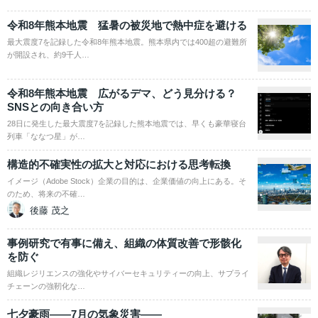
令和8年熊本地震 猛暑の被災地で熱中症を避ける
最大震度7を記録した令和8年熊本地震。熊本県内では400超の避難所
が開設され、約9千人…
令和8年熊本地震 広がるデマ、どう見分ける？
SNSとの向き合い方
28日に発生した最大震度7を記録した熊本地震では、早くも豪華寝台
列車「ななつ星」が…
構造的不確実性の拡大と対応における思考転換
イメージ（Adobe Stock）企業の目的は、企業価値の向上にある。そ
のため、将来の不確…
後藤 茂之
事例研究で有事に備え、組織の体質改善で形骸化
を防ぐ
組織レジリエンスの強化やサイバーセキュリティーの向上、サプライ
チェーンの強靭化な…
七夕豪雨――7月の気象災害――