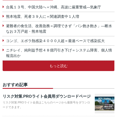
台風１３号、中国大陸へ＝沖縄、高波に厳重警戒―気象庁
熊本地震、死者３９人に＝関連調査中１人増
避難者の食生活、改善急務＝調理できず「パン飽き飽き」―断水
なお３万戸超・熊本地震
コンゴ、エボラ熱感染４０００人超＝最速ペースで感染拡大
ニチレイ、純利益予想４８億円引き下げ＝システム障害、個人情
報流出か
もっと読む
おすすめ記事
リスク対策.PROライト会員用ダウンロードページ
リスク対策.PROライト会員はこちらのページから最新号をダウンロ
ードできます。