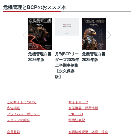
危機管理とBCPのおススメ本
危機管理白書
月刊BCPリー
危機管理白書
2023年防災・
2026年版
ダーズ2025年
2025年版
BCP・リスク
上半期事例集
マネジメント
【永久保存
事例集【永久
版】
保存版】
このサイトについて
サイトマップ
広告掲載
企業概要・採用情報
プライバシーポリシー
ENGLISH
スタッフの紹介
特商法表記
会員登録
会員情報変更・確認・退会