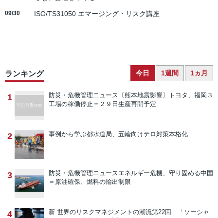
09/30
ISO/TS31050 エマージング・リスク講座
今日
1週間
1ヵ月
ランキング
防災・危機管理ニュース
〔熊本地震影響〕トヨタ、福岡３
1
工場の稼働停止＝２９日生産再開予定
事例から学ぶ
都水道局、五輪向けテロ対策本格化
2
防災・危機管理ニュース
エネルギー危機、守り固める中国
3
＝原油確保、燃料の輸出制限
新 世界のリスクマネジメントの潮流
第22回 「ソーシャ
4