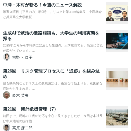
中澤・木村が斬る！今週のニュース解説
毎週火曜日（平日のみ）朝9時～、リスク対策.com編集長 中澤幸介
と兵庫県立大学教授…
生成AIで就活の進路相談も、大学生の利用実態を
探る
2025年ごろから本格的に普及した生成AI。大学教育でも、急速に普及
が広がっています。…
吉野 ヒロ子
第26回 リスク管理プロセスに「追跡」を組み込
め
最も効果的なビジネス上の意思決定は、迅速な行動よりも、意図的な
抑制から生まれるこ…
鈴木 英夫
第21回 海外危機管理（7）
前回まで、現地のＴ氏の対応を中心に見てきましたが、今回は本社及
び中東地域の統括機…
高原 彦二郎