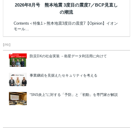
2026年8月号 熊本地震 3度目の震度7／BCP見直し
の潮流
Contents＜特集1＞熊本地震3度目の震度7【Opinion】イオン
モール…
【PR】
防災DXの社会実装 －衛星データ利活用に向けて
事業継続を見据えたセキュリティを考える
“SNS炎上”に対する「予防」と「初動」を専門家が解説