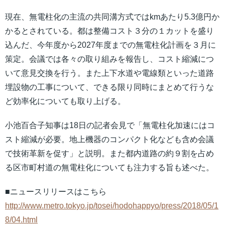
現在、無電柱化の主流の共同溝方式ではkmあたり5.3億円か
かるとされている。都は整備コスト３分の１カットを盛り
込んだ、今年度から2027年度までの無電柱化計画を３月に
策定。会議では各々の取り組みを報告し、コスト縮減につ
いて意見交換を行う。また上下水道や電線類といった道路
埋設物の工事について、できる限り同時にまとめて行うな
ど効率化についても取り上げる。
小池百合子知事は18日の記者会見で「無電柱化加速にはコ
スト縮減が必要。地上機器のコンパクト化なども含め会議
で技術革新を促す」と説明。また都内道路の約９割を占め
る区市町村道の無電柱化についても注力する旨も述べた。
■ニュースリリースはこちら
http://www.metro.tokyo.jp/tosei/hodohappyo/press/2018/05/1
8/04.html