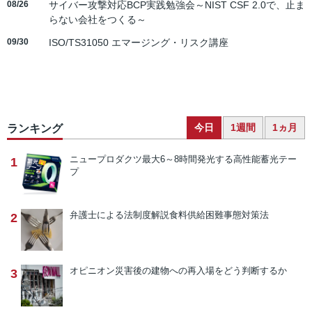
08/26
サイバー攻撃対応BCP実践勉強会～NIST CSF 2.0で、止ま
らない会社をつくる～
09/30
ISO/TS31050 エマージング・リスク講座
今日
1週間
1ヵ月
ランキング
ニュープロダクツ
最大6～8時間発光する高性能蓄光テー
1
プ
弁護士による法制度解説
食料供給困難事態対策法
2
オピニオン
災害後の建物への再入場をどう判断するか
3