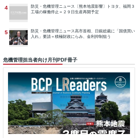
防災・危機管理ニュース
〔熊本地震影響〕トヨタ、福岡３
4
工場の稼働停止＝２９日生産再開予定
防災・危機管理ニュース
高市首相、日銀総裁に「国債買い
5
入れ」要請＝積極財政にらみ、金利抑制狙う
危機管理担当者向け月刊PDF冊子