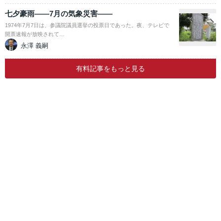
七夕豪雨――7月の気象災害――
1974年7月7日は、参議院議員選挙の投票日であった。夜、テレビで
開票速報が放映されて…
永澤 義嗣
有料記事をもっと見る