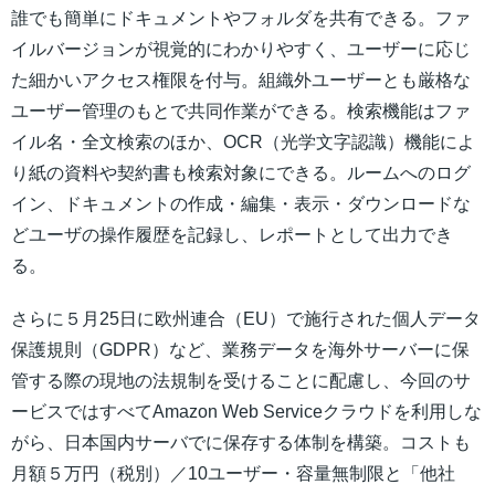
誰でも簡単にドキュメントやフォルダを共有できる。ファ
イルバージョンが視覚的にわかりやすく、ユーザーに応じ
た細かいアクセス権限を付与。組織外ユーザーとも厳格な
ユーザー管理のもとで共同作業ができる。検索機能はファ
イル名・全文検索のほか、OCR（光学文字認識）機能によ
り紙の資料や契約書も検索対象にできる。ルームへのログ
イン、ドキュメントの作成・編集・表示・ダウンロードな
どユーザの操作履歴を記録し、レポートとして出力でき
る。
さらに５月25日に欧州連合（EU）で施行された個人データ
保護規則（GDPR）など、業務データを海外サーバーに保
管する際の現地の法規制を受けることに配慮し、今回のサ
ービスではすべてAmazon Web Serviceクラウドを利用しな
がら、日本国内サーバでに保存する体制を構築。コストも
月額５万円（税別）／10ユーザー・容量無制限と「他社