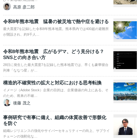
高原 彦二郎
令和8年熊本地震 猛暑の被災地で熱中症を避ける
最大震度7を記録した令和8年熊本地震。熊本県内では400超の避難所
が開設され、約9千人…
令和8年熊本地震 広がるデマ、どう見分ける？
SNSとの向き合い方
28日に発生した最大震度7を記録した熊本地震では、早くも豪華寝台
列車「ななつ星」が…
構造的不確実性の拡大と対応における思考転換
イメージ（Adobe Stock）企業の目的は、企業価値の向上にある。そ
のため、将来の不確…
後藤 茂之
事例研究で有事に備え、組織の体質改善で形骸化
を防ぐ
組織レジリエンスの強化やサイバーセキュリティーの向上、サプライ
チェーンの強靭化な…