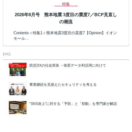
特集
2026年8月号 熊本地震 3度目の震度7／BCP見直し
の潮流
Contents＜特集1＞熊本地震3度目の震度7【Opinion】イオン
モール…
【PR】
防災DXの社会実装 －衛星データ利活用に向けて
事業継続を見据えたセキュリティを考える
“SNS炎上”に対する「予防」と「初動」を専門家が解説