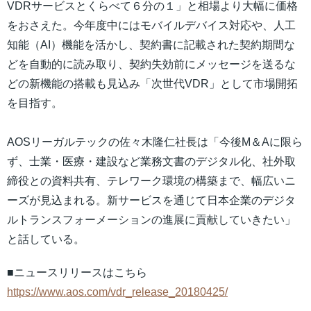
VDRサービスとくらべて６分の１」と相場より大幅に価格
をおさえた。今年度中にはモバイルデバイス対応や、人工
知能（AI）機能を活かし、契約書に記載された契約期間な
どを自動的に読み取り、契約失効前にメッセージを送るな
どの新機能の搭載も見込み「次世代VDR」として市場開拓
を目指す。
AOSリーガルテックの佐々木隆仁社長は「今後M＆Aに限ら
ず、士業・医療・建設など業務文書のデジタル化、社外取
締役との資料共有、テレワーク環境の構築まで、幅広いニ
ーズが見込まれる。新サービスを通じて日本企業のデジタ
ルトランスフォーメーションの進展に貢献していきたい」
と話している。
■ニュースリリースはこちら
https://www.aos.com/vdr_release_20180425/