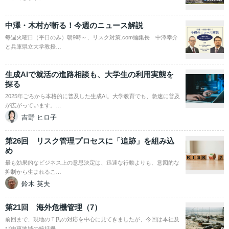
中澤・木村が斬る！今週のニュース解説
毎週火曜日（平日のみ）朝9時～、リスク対策.com編集長 中澤幸介
と兵庫県立大学教授…
生成AIで就活の進路相談も、大学生の利用実態を
探る
2025年ごろから本格的に普及した生成AI。大学教育でも、急速に普及
が広がっています。…
吉野 ヒロ子
第26回 リスク管理プロセスに「追跡」を組み込
め
最も効果的なビジネス上の意思決定は、迅速な行動よりも、意図的な
抑制から生まれるこ…
鈴木 英夫
第21回 海外危機管理（7）
前回まで、現地のＴ氏の対応を中心に見てきましたが、今回は本社及
び中東地域の統括機…