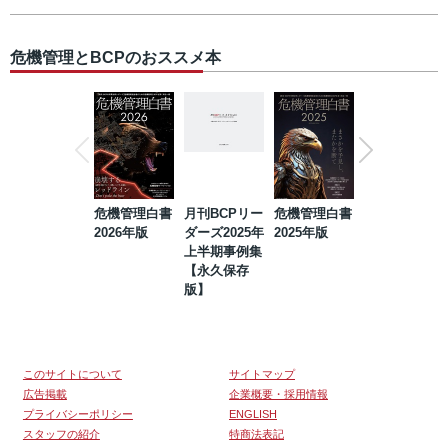
危機管理とBCPのおススメ本
危機管理白書
月刊BCPリー
危機管理白書
2023年防災・
2026年版
ダーズ2025年
2025年版
BCP・リスク
上半期事例集
マネジメント
【永久保存
事例集【永久
版】
保存版】
このサイトについて
サイトマップ
広告掲載
企業概要・採用情報
プライバシーポリシー
ENGLISH
スタッフの紹介
特商法表記