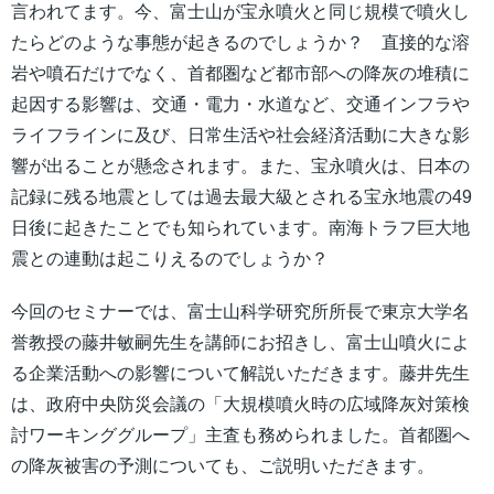
言われてます。今、富士山が宝永噴火と同じ規模で噴火し
たらどのような事態が起きるのでしょうか？ 直接的な溶
岩や噴石だけでなく、首都圏など都市部への降灰の堆積に
起因する影響は、交通・電力・水道など、交通インフラや
ライフラインに及び、日常生活や社会経済活動に大きな影
響が出ることが懸念されます。また、宝永噴火は、日本の
記録に残る地震としては過去最大級とされる宝永地震の49
日後に起きたことでも知られています。南海トラフ巨大地
震との連動は起こりえるのでしょうか？
今回のセミナーでは、富士山科学研究所所長で東京大学名
誉教授の藤井敏嗣先生を講師にお招きし、富士山噴火によ
る企業活動への影響について解説いただきます。藤井先生
は、政府中央防災会議の「大規模噴火時の広域降灰対策検
討ワーキンググループ」主査も務められました。首都圏へ
の降灰被害の予測についても、ご説明いただきます。