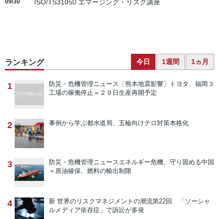
09/30
ISO/TS31050 エマージング・リスク講座
今日
1週間
1ヵ月
ランキング
防災・危機管理ニュース
〔熊本地震影響〕トヨタ、福岡３
1
工場の稼働停止＝２９日生産再開予定
事例から学ぶ
都水道局、五輪向けテロ対策本格化
2
防災・危機管理ニュース
エネルギー危機、守り固める中国
3
＝原油確保、燃料の輸出制限
新 世界のリスクマネジメントの潮流
第22回 「ソーシャ
4
ルメディア依存症」で訴訟が多発