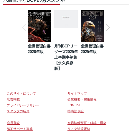
危機管理とBCPのおススメ本
危機管理白書
月刊BCPリー
危機管理白書
2023年防災・
2026年版
ダーズ2025年
2025年版
BCP・リスク
上半期事例集
マネジメント
【永久保存
事例集【永久
版】
保存版】
このサイトについて
サイトマップ
広告掲載
企業概要・採用情報
プライバシーポリシー
ENGLISH
スタッフの紹介
特商法表記
会員登録
会員情報変更・確認・退会
BCPサポート事業
リスク対策研修