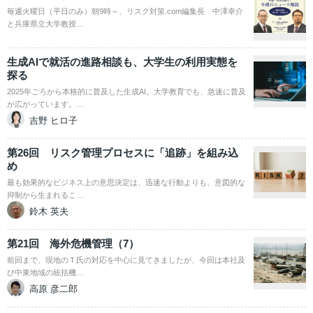
毎週火曜日（平日のみ）朝9時～、リスク対策.com編集長 中澤幸介
と兵庫県立大学教授…
生成AIで就活の進路相談も、大学生の利用実態を
探る
2025年ごろから本格的に普及した生成AI。大学教育でも、急速に普及
が広がっています。…
吉野 ヒロ子
第26回 リスク管理プロセスに「追跡」を組み込
め
最も効果的なビジネス上の意思決定は、迅速な行動よりも、意図的な
抑制から生まれるこ…
鈴木 英夫
第21回 海外危機管理（7）
前回まで、現地のＴ氏の対応を中心に見てきましたが、今回は本社及
び中東地域の統括機…
高原 彦二郎