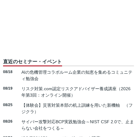
直近のセミナー・イベント
08/18
AIの危機管理コラボルーム企業の知恵を集めるコミュニテ
ィ勉強会
08/19
リスク対策.com認定リスクアドバイザー養成講座（2026
年第3回：オンライン開催）
08/25
【体験会】災害対策本部の机上訓練を用いた新機軸 （フ
ジクラ）
08/26
サイバー攻撃対応BCP実践勉強会～NIST CSF 2.0で、止ま
らない会社をつくる～