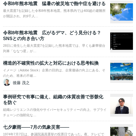
令和8年熊本地震 猛暑の被災地で熱中症を避ける
最大震度7を記録した令和8年熊本地震。熊本県内では400超の避難所
が開設され、約9千人…
令和8年熊本地震 広がるデマ、どう見分ける？
SNSとの向き合い方
28日に発生した最大震度7を記録した熊本地震では、早くも豪華寝台
列車「ななつ星」が…
構造的不確実性の拡大と対応における思考転換
イメージ（Adobe Stock）企業の目的は、企業価値の向上にある。そ
のため、将来の不確…
後藤 茂之
事例研究で有事に備え、組織の体質改善で形骸化
を防ぐ
組織レジリエンスの強化やサイバーセキュリティーの向上、サプライ
チェーンの強靭化な…
七夕豪雨――7月の気象災害――
1974年7月7日は、参議院議員選挙の投票日であった。夜、テレビで