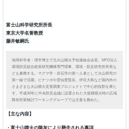
富士山科学研究所所長
東京大学名誉教授
藤井敏嗣氏
地球科学者・理学博士で元火山噴火予知連絡会会長。NPO法人
環境防災総合政策研究機構専門理事、環境・防災研究所所長な
ども兼務する。マグマ学・岩石学の第一人者として火山研究の
第一線で活躍。ピナツボや雲仙普賢岳、伊豆大島など国内外の
さまざまな火山噴火災害調査プロジェクトで中心的役割を果た
す。平成30年に中央防災会議に設置された大規模噴火時の広域
降灰対策検討ワーキンググループでは主査を務めた。
【主な内容】
・富士山噴火の降灰により懸念される事項