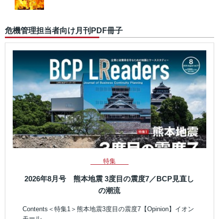
危機管理担当者向け月刊PDF冊子
特集
2026年8月号 熊本地震 3度目の震度7／BCP見直し
の潮流
Contents＜特集1＞熊本地震3度目の震度7【Opinion】イオン
モール…