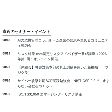
直近のセミナー・イベント
08/18
AIの危機管理コラボルーム企業の知恵を集めるコミュニテ
ィ勉強会
08/19
リスク対策.com認定リスクアドバイザー養成講座（2026
年第3回：オンライン開催）
08/25
【体験会】災害対策本部の机上訓練を用いた新機軸 （フ
ジクラ）
08/26
サイバー攻撃対応BCP実践勉強会～NIST CSF 2.0で、止ま
らない会社をつくる～
09/30
ISO/TS31050 エマージング・リスク講座