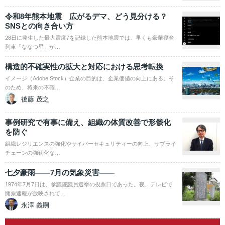
令和8年熊本地震 広がるデマ、どう見分ける？
SNSとの向き合い方
28日に発生した最大震度7を記録した熊本地震では、早くも豪華寝台
列車「ななつ星」が…
構造的不確実性の拡大と対応における思考転換
イメージ（Adobe Stock）企業の目的は、企業価値の向上にある。そ
のため、将来の不確…
後藤 茂之
事例研究で有事に備え、組織の体質改善で形骸化
を防ぐ
組織レジリエンスの強化やサイバーセキュリティーの向上、サプライ
チェーンの強靭化な…
七夕豪雨――7月の気象災害――
1974年7月7日は、参議院議員選挙の投票日であった。夜、テレビで
開票速報が放映されて…
永澤 義嗣