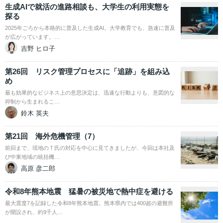
生成AIで就活の進路相談も、大学生の利用実態を
探る
2025年ごろから本格的に普及した生成AI。大学教育でも、急速に普及
が広がっています。…
吉野 ヒロ子
第26回 リスク管理プロセスに「追跡」を組み込
め
最も効果的なビジネス上の意思決定は、迅速な行動よりも、意図的な
抑制から生まれるこ…
鈴木 英夫
第21回 海外危機管理（7）
前回まで、現地のＴ氏の対応を中心に見てきましたが、今回は本社及
び中東地域の統括機…
高原 彦二郎
令和8年熊本地震 猛暑の被災地で熱中症を避ける
最大震度7を記録した令和8年熊本地震。熊本県内では400超の避難所
が開設され、約9千人…