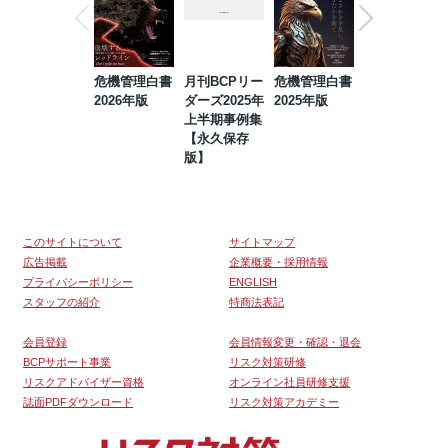
危機管理白書
月刊BCPリー
危機管理白書
2023年防災・
2026年版
ダーズ2025年
2025年版
BCP・リスク
上半期事例集
マネジメント
【永久保存
事例集【永久
版】
保存版】
このサイトについて
サイトマップ
広告掲載
企業概要・採用情報
プライバシーポリシー
ENGLISH
スタッフの紹介
特商法表記
会員登録
会員情報変更・確認・退会
BCPサポート事業
リスク対策研修
リスクアドバイザー資格
オンライン社員研修支援
誌面PDFダウンロード
リスク対策アカデミー