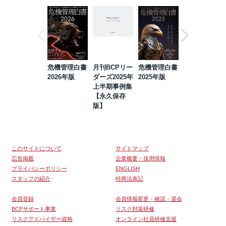
危機管理白書
月刊BCPリー
危機管理白書
2023年防災・
2026年版
ダーズ2025年
2025年版
BCP・リスク
上半期事例集
マネジメント
【永久保存
事例集【永久
版】
保存版】
このサイトについて
サイトマップ
広告掲載
企業概要・採用情報
プライバシーポリシー
ENGLISH
スタッフの紹介
特商法表記
会員登録
会員情報変更・確認・退会
BCPサポート事業
リスク対策研修
リスクアドバイザー資格
オンライン社員研修支援