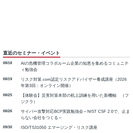
直近のセミナー・イベント
08/18
AIの危機管理コラボルーム企業の知恵を集めるコミュニテ
ィ勉強会
08/19
リスク対策.com認定リスクアドバイザー養成講座（2026
年第3回：オンライン開催）
08/25
【体験会】災害対策本部の机上訓練を用いた新機軸 （フ
ジクラ）
08/26
サイバー攻撃対応BCP実践勉強会～NIST CSF 2.0で、止ま
らない会社をつくる～
09/30
ISO/TS31050 エマージング・リスク講座