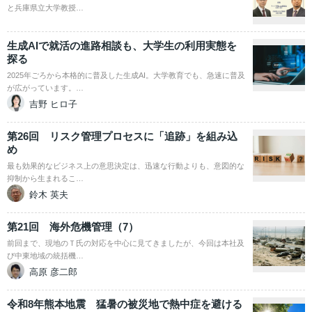
と兵庫県立大学教授…
生成AIで就活の進路相談も、大学生の利用実態を
探る
2025年ごろから本格的に普及した生成AI。大学教育でも、急速に普及
が広がっています。…
吉野 ヒロ子
第26回 リスク管理プロセスに「追跡」を組み込
め
最も効果的なビジネス上の意思決定は、迅速な行動よりも、意図的な
抑制から生まれるこ…
鈴木 英夫
第21回 海外危機管理（7）
前回まで、現地のＴ氏の対応を中心に見てきましたが、今回は本社及
び中東地域の統括機…
高原 彦二郎
令和8年熊本地震 猛暑の被災地で熱中症を避ける