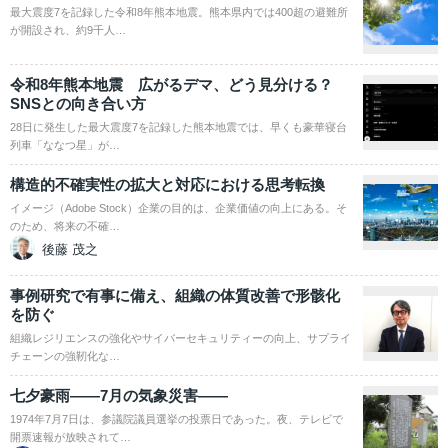
最大震度7を記録した令和8年熊本地震。熊本県内では400超の避難所
が開設され、約9千人…
令和8年熊本地震 広がるデマ、どう見分ける？
SNSとの向き合い方
28日に発生した最大震度7を記録した熊本地震では、早くも豪華寝台
列車「ななつ星」が…
構造的不確実性の拡大と対応における思考転換
イメージ（Adobe Stock）企業の目的は、企業価値の向上にある。そ
のため、将来の不確…
後藤 茂之
事例研究で有事に備え、組織の体質改善で形骸化
を防ぐ
組織レジリエンスの強化やサイバーセキュリティーの向上、サプライ
チェーンの強靭化な…
七夕豪雨――7月の気象災害――
1974年7月7日は、参議院議員選挙の投票日であった。夜、テレビで
開票速報が放映されて…