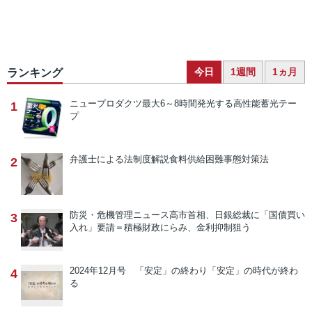
今日
1週間
1ヵ月
ランキング
ニュープロダクツ
最大6～8時間発光する高性能蓄光テー
1
プ
弁護士による法制度解説
食料供給困難事態対策法
2
防災・危機管理ニュース
高市首相、日銀総裁に「国債買い
3
入れ」要請＝積極財政にらみ、金利抑制狙う
2024年12月号 「安定」の終わり
「安定」の時代が終わ
4
る