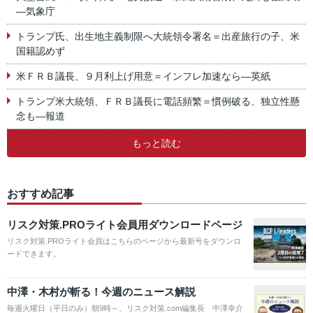
―気象庁
トランプ氏、出生地主義制限へ大統領令署名＝出産旅行の子、米
国籍認めず
米ＦＲＢ議長、９月利上げ用意＝インフレ加速なら―英紙
トランプ米大統領、ＦＲＢ議長に電話頻繁＝慣例破る、独立性懸
念も―報道
もっと読む
おすすめ記事
リスク対策.PROライト会員用ダウンロードページ
リスク対策.PROライト会員はこちらのページから最新号をダウンロ
ードできます。
中澤・木村が斬る！今週のニュース解説
毎週火曜日（平日のみ）朝9時～、リスク対策.com編集長 中澤幸介