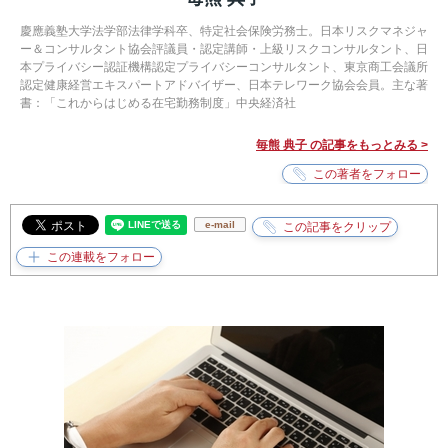
慶應義塾大学法学部法律学科卒、特定社会保険労務士。日本リスクマネジャ
ー＆コンサルタント協会評議員・認定講師・上級リスクコンサルタント、日
本プライバシー認証機構認定プライバシーコンサルタント、東京商工会議所
認定健康経営エキスパートアドバイザー、日本テレワーク協会会員。主な著
書：「これからはじめる在宅勤務制度」中央経済社
毎熊 典子 の記事をもっとみる >
e-mail