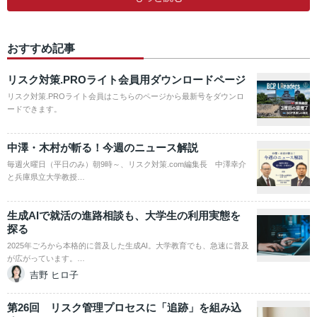
おすすめ記事
リスク対策.PROライト会員用ダウンロードページ
リスク対策.PROライト会員はこちらのページから最新号をダウンロ
ードできます。
中澤・木村が斬る！今週のニュース解説
毎週火曜日（平日のみ）朝9時～、リスク対策.com編集長 中澤幸介
と兵庫県立大学教授…
生成AIで就活の進路相談も、大学生の利用実態を
探る
2025年ごろから本格的に普及した生成AI。大学教育でも、急速に普及
が広がっています。…
吉野 ヒロ子
第26回 リスク管理プロセスに「追跡」を組み込