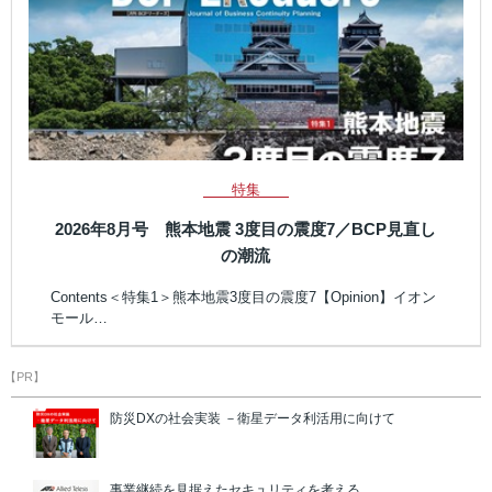
特集
2026年8月号 熊本地震 3度目の震度7／BCP見直し
の潮流
Contents＜特集1＞熊本地震3度目の震度7【Opinion】イオン
モール…
【PR】
防災DXの社会実装 －衛星データ利活用に向けて
事業継続を見据えたセキュリティを考える