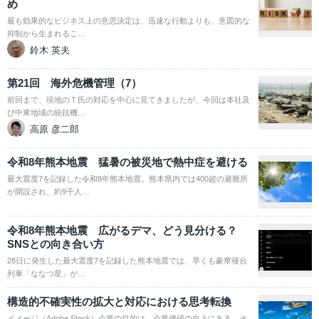
め
最も効果的なビジネス上の意思決定は、迅速な行動よりも、意図的な
抑制から生まれるこ…
鈴木 英夫
第21回 海外危機管理（7）
前回まで、現地のＴ氏の対応を中心に見てきましたが、今回は本社及
び中東地域の統括機…
高原 彦二郎
令和8年熊本地震 猛暑の被災地で熱中症を避ける
最大震度7を記録した令和8年熊本地震。熊本県内では400超の避難所
が開設され、約9千人…
令和8年熊本地震 広がるデマ、どう見分ける？
SNSとの向き合い方
28日に発生した最大震度7を記録した熊本地震では、早くも豪華寝台
列車「ななつ星」が…
構造的不確実性の拡大と対応における思考転換
イメージ（Adobe Stock）企業の目的は、企業価値の向上にある。そ