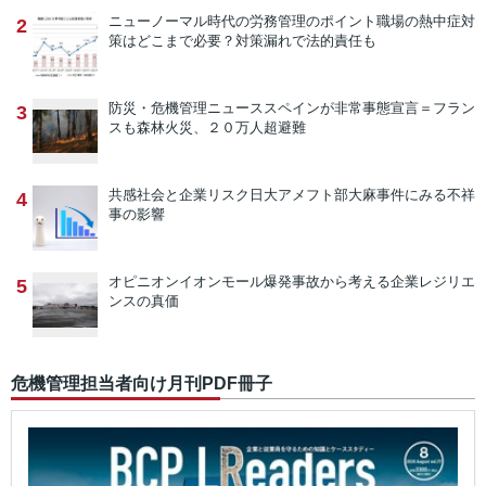
ニューノーマル時代の労務管理のポイント
職場の熱中症対
2
策はどこまで必要？対策漏れで法的責任も
防災・危機管理ニュース
スペインが非常事態宣言＝フラン
3
スも森林火災、２０万人超避難
共感社会と企業リスク
日大アメフト部大麻事件にみる不祥
4
事の影響
オピニオン
イオンモール爆発事故から考える企業レジリエ
5
ンスの真価
危機管理担当者向け月刊PDF冊子