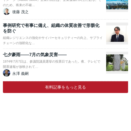
のため、将来の不確…
後藤 茂之
事例研究で有事に備え、組織の体質改善で形骸化
を防ぐ
組織レジリエンスの強化やサイバーセキュリティーの向上、サプライ
チェーンの強靭化な…
七夕豪雨――7月の気象災害――
1974年7月7日は、参議院議員選挙の投票日であった。夜、テレビで
開票速報が放映されて…
永澤 義嗣
有料記事をもっと見る