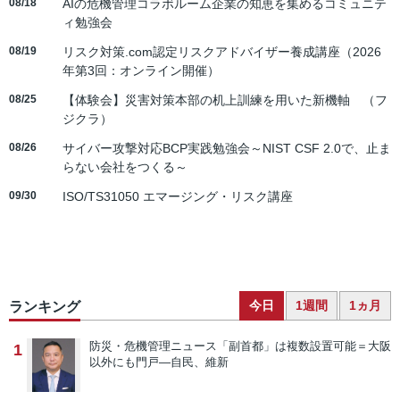
08/18
AIの危機管理コラボルーム企業の知恵を集めるコミュニテ
ィ勉強会
08/19
リスク対策.com認定リスクアドバイザー養成講座（2026
年第3回：オンライン開催）
08/25
【体験会】災害対策本部の机上訓練を用いた新機軸 （フ
ジクラ）
08/26
サイバー攻撃対応BCP実践勉強会～NIST CSF 2.0で、止ま
らない会社をつくる～
09/30
ISO/TS31050 エマージング・リスク講座
今日
1週間
1ヵ月
ランキング
防災・危機管理ニュース
「副首都」は複数設置可能＝大阪
1
以外にも門戸―自民、維新