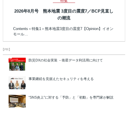
特集
2026年8月号 熊本地震 3度目の震度7／BCP見直し
の潮流
Contents＜特集1＞熊本地震3度目の震度7【Opinion】イオン
モール…
【PR】
防災DXの社会実装 －衛星データ利活用に向けて
事業継続を見据えたセキュリティを考える
“SNS炎上”に対する「予防」と「初動」を専門家が解説