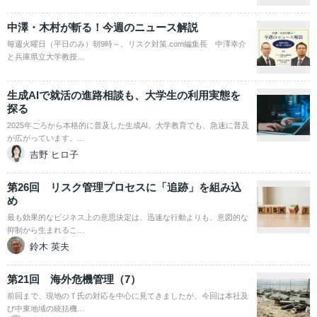
中澤・木村が斬る！今週のニュース解説
毎週火曜日（平日のみ）朝9時～、リスク対策.com編集長 中澤幸介
と兵庫県立大学教授…
生成AIで就活の進路相談も、大学生の利用実態を
探る
2025年ごろから本格的に普及した生成AI。大学教育でも、急速に普及
が広がっています。…
吉野 ヒロ子
第26回 リスク管理プロセスに「追跡」を組み込
め
最も効果的なビジネス上の意思決定は、迅速な行動よりも、意図的な
抑制から生まれるこ…
鈴木 英夫
第21回 海外危機管理（7）
前回まで、現地のＴ氏の対応を中心に見てきましたが、今回は本社及
び中東地域の統括機…