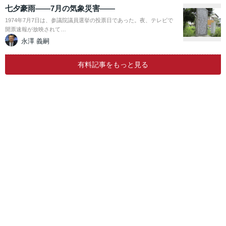
七夕豪雨――7月の気象災害――
1974年7月7日は、参議院議員選挙の投票日であった。夜、テレビで
開票速報が放映されて…
永澤 義嗣
有料記事をもっと見る