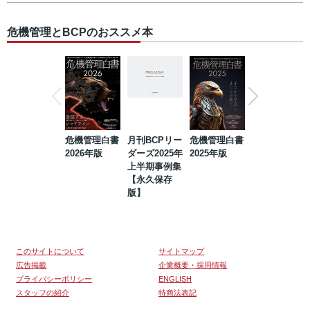
危機管理とBCPのおススメ本
危機管理白書
月刊BCPリー
危機管理白書
2023年防災・
2026年版
ダーズ2025年
2025年版
BCP・リスク
上半期事例集
マネジメント
【永久保存
事例集【永久
版】
保存版】
このサイトについて
サイトマップ
広告掲載
企業概要・採用情報
プライバシーポリシー
ENGLISH
スタッフの紹介
特商法表記