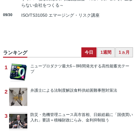
らない会社をつくる～
09/30
ISO/TS31050 エマージング・リスク講座
今日
1週間
1ヵ月
ランキング
ニュープロダクツ
最大6～8時間発光する高性能蓄光テー
1
プ
弁護士による法制度解説
食料供給困難事態対策法
2
防災・危機管理ニュース
高市首相、日銀総裁に「国債買い
3
入れ」要請＝積極財政にらみ、金利抑制狙う