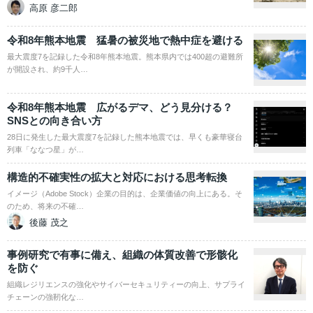
高原 彦二郎
令和8年熊本地震 猛暑の被災地で熱中症を避ける
最大震度7を記録した令和8年熊本地震。熊本県内では400超の避難所
が開設され、約9千人…
令和8年熊本地震 広がるデマ、どう見分ける？
SNSとの向き合い方
28日に発生した最大震度7を記録した熊本地震では、早くも豪華寝台
列車「ななつ星」が…
構造的不確実性の拡大と対応における思考転換
イメージ（Adobe Stock）企業の目的は、企業価値の向上にある。そ
のため、将来の不確…
後藤 茂之
事例研究で有事に備え、組織の体質改善で形骸化
を防ぐ
組織レジリエンスの強化やサイバーセキュリティーの向上、サプライ
チェーンの強靭化な…