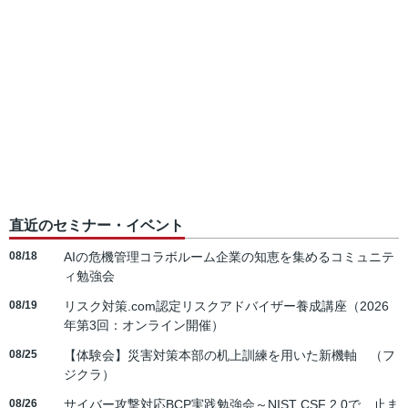
直近のセミナー・イベント
08/18
AIの危機管理コラボルーム企業の知恵を集めるコミュニテ
ィ勉強会
08/19
リスク対策.com認定リスクアドバイザー養成講座（2026
年第3回：オンライン開催）
08/25
【体験会】災害対策本部の机上訓練を用いた新機軸 （フ
ジクラ）
08/26
サイバー攻撃対応BCP実践勉強会～NIST CSF 2.0で、止ま