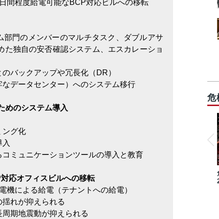
日間程度給電可能なBCP対応ビルへの移転
ム部門のメンバーのマルチタスク、ダブルアサ
めた独自の安否確認システム、エスカレーショ
とのバックアップや冗長化（DR）
牢なデータセンター）へのシステム移行
危
のためのシステム導入
ミング化
導入
るコミュニケーションツールの導入と教育
CP対応オフィスビルへの移転
発電機による給電（テナントへの給電）
の揺れが抑えられる
長周期地震動が抑えられる