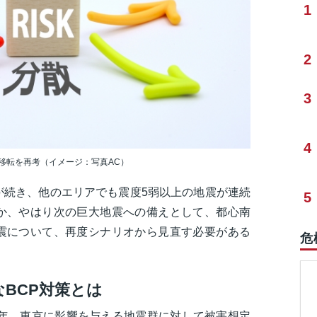
1
2
3
4
移転を再考（イメージ：写真AC）
が続き、他のエリアでも震度5弱以上の地震が連続
5
か、やはり次の巨大地震への備えとして、都心南
震について、再度シナリオから見直す必要がある
危
BCP対策とは
2年、東京に影響を与える地震群に対して被害想定