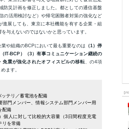
地域防災計画を修正しました。都としての通信基盤
星通信の活用検討など）や帰宅困難者対策の強化など
が進展しても、東京に本社機能を有する企業・組
響を与えないのではないかと思っています。
業や組織のBCPにおいて最も重要なのは
（1）停
IT-BCP）（3）有事コミュニケーション継続の
・免震が強化されたオフィスビルの移転
、の4項
とめます。
【P
バッテリ／蓄電池を配備
重要部門メンバー、情報システム部門メンバー用
を配備
む）個人に対して比較的大容量（3日間程度充電
テリを常備