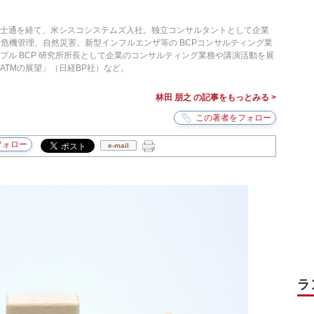
富士通を経て、米シスコシステムズ入社。独立コンサルタントとして企業
、危機管理、自然災害、新型インフルエンザ等の BCPコンサルティング業
プル BCP 研究所所長として企業のコンサルティング業務や講演活動を展
ATMの展望」（日経BP社）など。
林田 朋之 の記事をもっとみる >
e-mail
ラ