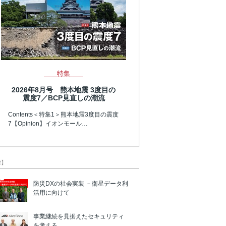
特集
2026年8月号 熊本地震 3度目の
震度7／BCP見直しの潮流
Contents＜特集1＞熊本地震3度目の震度
7【Opinion】イオンモール…
R】
防災DXの社会実装 －衛星データ利
活用に向けて
事業継続を見据えたセキュリティ
を考える