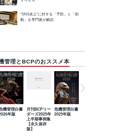
“SNS炎上”に対する「予防」と「初
動」を専門家が解説
機管理とBCPのおススメ本
危機管理白書
月刊BCPリー
危機管理白書
2023年防災・
危機管理白書
2026年版
ダーズ2025年
2025年版
BCP・リスク
2024年版
上半期事例集
マネジメント
【永久保存
事例集【永久
版】
保存版】