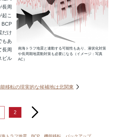
が長周
が起こ
BCP
震だけ
でもあ
南海トラフ地震と連動する可能性もあり、液状化対策
て長周
や長周期地震動対策も必要になる（イメージ：写真
スビル
AC）
。
機能移転の現実的な候補地は北関東
next
2
南海トラフ地震
BCP
機能移転
バックアップ