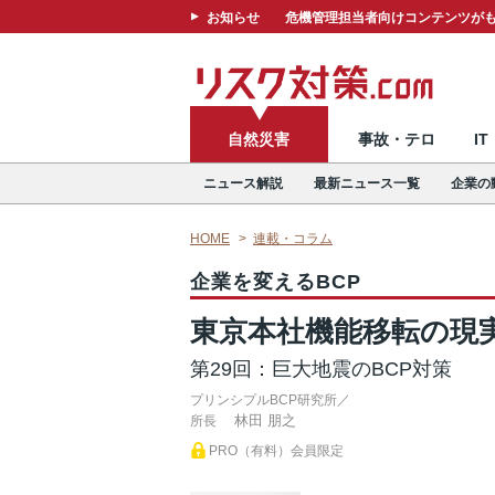
お知らせ
危機管理担当者向けコンテンツがも
自然災害
事故・テロ
I
ニュース解説
最新ニュース一覧
企業の
HOME
連載・コラム
企業を変えるBCP
東京本社機能移転の現
第29回：巨大地震のBCP対策
プリンシプルBCP研究所／
林田 朋之
所長
PRO（有料）会員限定