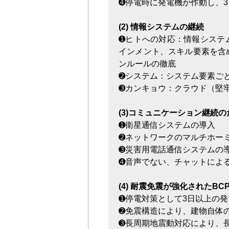
➍停電時に発電機が作動し、3
(2) 情報システムの継続
➊ヒトへの対応：情報システ
インメント、スキル要素を含
ンルールの徹底
➋システム：システム要素ご
➌カンキョウ：クラウド（堅
(3)コミュニケーション継続
➊衛星通信システムの導入
➋ネットワークのマルチホー
➌災害用電話通信システムの
➍音声でない、チャットによ
(4) 耐震免震が強化されたB
➊停電対策として3日以上の
➋免震構造により、建物自体
➌長周期地震動対応により、