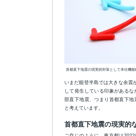
首都直下地震の現実的対策として本社機能
いまだ能登半島では大きな余震
して発生している印象があるな
部直下地震、つまり首都直下地
と考えています。
首都直下地震の現実的な
ご存じのように、東京都は202