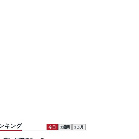
ンキング
今日
1週間
1ヵ月