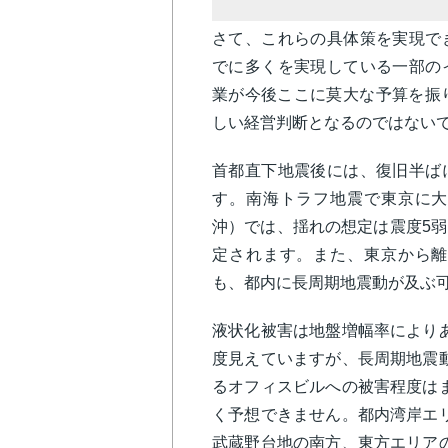
さて、これらの具体策を実現で
でに多くを実現している一部の
業が今後ここに莫大な予算を振
しい経営判断となるのではない
首都直下地震後には、復旧半ば
す。南海トラフ地震で東京に大
沖）では、揺れの想定は震度5
定されます。また、東京から離
も、都内に長周期地震動が及ぶ
液状化被害は地盤増幅率により
度見えていますが、長周期地震
るオフィスビルへの被害程度は
く予想できません。都内湾岸エ
武蔵野台地の南方、東方エリア