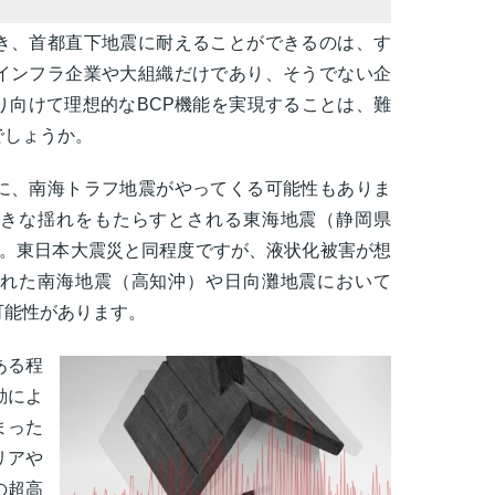
き、首都直下地震に耐えることができるのは、す
インフラ企業や大組織だけであり、そうでない企
り向けて理想的なBCP機能を実現することは、難
でしょうか。
に、南海トラフ地震がやってくる可能性もありま
きな揺れをもたらすとされる東海地震（静岡県
弱。東日本大震災と同程度ですが、液状化被害が想
れた南海地震（高知沖）や日向灘地震において
可能性があります。
ある程
動によ
まった
リアや
の超高