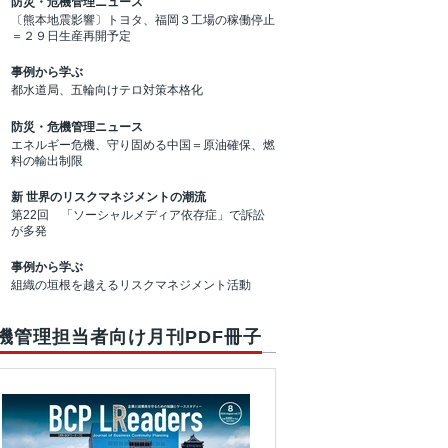
防災・危機管理ニュース
〔熊本地震影響〕トヨタ、福岡３工場の稼働停止
＝２９日生産再開予定
事例から学ぶ
都水道局、五輪向けテロ対策本格化
防災・危機管理ニュース
エネルギー危機、守り固める中国＝原油確保、燃
料の輸出制限
新 世界のリスクマネジメントの潮流
第22回 「ソーシャルメディア依存症」で訴訟
が多発
事例から学ぶ
組織の垣根を越えるリスクマネジメント活動
機管理担当者向け月刊PDF冊子