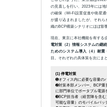
の見直しを行い、2023年には
の確保（Wi-Fi設置促進や衛
が盛り込まれましたが、それら
織のBCP構築シナリオにほぼ影
現在、東京に本社機能を有する企
電対策（2）情報システムの継続（
ためのシステム導入（4）耐震
目。それぞれの具体策を次にま
(1) 停電対策
➊オフィス内に必要な容量の
➋対策本部メンバー、BCP
に部門単位でポータブル電源
➌BCP担当者（経営陣を含
可能な容量）のモバイルバッ