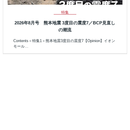
特集
2026年8月号 熊本地震 3度目の震度7／BCP見直し
の潮流
Contents＜特集1＞熊本地震3度目の震度7【Opinion】イオン
モール…