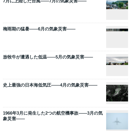
7月に上陸した台風――7月の気象災害――
梅雨期の猛暑――6月の気象災害――
放牧牛が遭遇した低温――5月の気象災害――
史上最強の日本海低気圧――4月の気象災害――
1966年3月に発生した2つの航空機事故――3月の気
象災害――