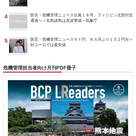
防災・危機管理ニュース
台風１８号、フィリピン北部付近
4
通過へ＝先島諸島は高波警戒―気象庁
防災・危機管理ニュース
ＮＹ円、８カ月ぶり１５２円台＝
5
対ユーロでは最安値
危機管理担当者向け月刊PDF冊子