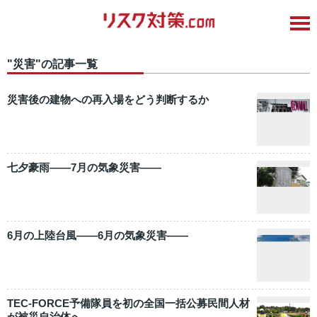
"災害"の記事一覧
災害後の建物への再入場をどう判断するか
七夕豪雨――7月の気象災害――
6月の上陸台風――6月の気象災害――
TEC-FORCE予備隊員を初の全国一括公募民間人材
が被災自治体へ