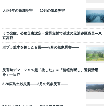
大正6年の高潮災害――10月の気象災害――
うつ発症、公務災害認定＝震災支援で派遣の元渋谷区職員―東
京高裁
ポプラ並木を倒した台風――9月の気象災害――
災害時デマ、２５％超「接した」＝「情報判断し、適切活用
を」―日赤
8.20広島土砂災害――8月の気象災害――