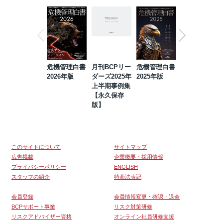
危機管理白書
月刊BCPリー
危機管理白書
2023年防災・
2026年版
ダーズ2025年
2025年版
BCP・リスク
上半期事例集
マネジメント
【永久保存
事例集【永久
版】
保存版】
このサイトについて
サイトマップ
広告掲載
企業概要・採用情報
プライバシーポリシー
ENGLISH
スタッフの紹介
特商法表記
会員登録
会員情報変更・確認・退会
BCPサポート事業
リスク対策研修
リスクアドバイザー資格
オンライン社員研修支援