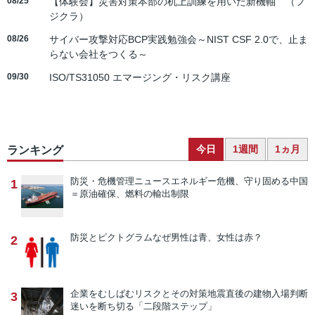
08/25
【体験会】災害対策本部の机上訓練を用いた新機軸 （フ
ジクラ）
08/26
サイバー攻撃対応BCP実践勉強会～NIST CSF 2.0で、止ま
らない会社をつくる～
09/30
ISO/TS31050 エマージング・リスク講座
今日
1週間
1ヵ月
ランキング
防災・危機管理ニュース
エネルギー危機、守り固める中国
1
＝原油確保、燃料の輸出制限
防災とピクトグラム
なぜ男性は青、女性は赤？
2
企業をむしばむリスクとその対策
地震直後の建物入場判断
3
迷いを断ち切る「二段階ステップ」