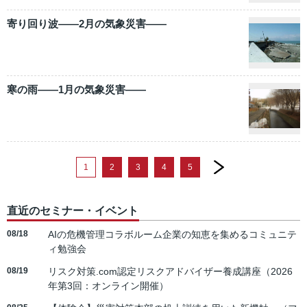
寄り回り波――2月の気象災害――
寒の雨――1月の気象災害――
next
1
2
3
4
5
直近のセミナー・イベント
08/18
AIの危機管理コラボルーム企業の知恵を集めるコミュニテ
ィ勉強会
08/19
リスク対策.com認定リスクアドバイザー養成講座（2026
年第3回：オンライン開催）