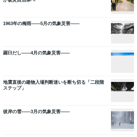
1963年の梅雨――5月の気象災害――
羅臼だし――4月の気象災害――
地震直後の建物入場判断迷いを断ち切る「二段階
ステップ」
彼岸の雪――3月の気象災害――