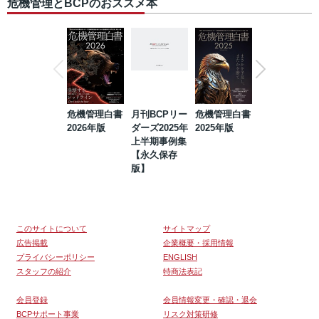
危機管理とBCPのおススメ本
危機管理白書
月刊BCPリー
危機管理白書
2023年防災・
2026年版
ダーズ2025年
2025年版
BCP・リスク
上半期事例集
マネジメント
【永久保存
事例集【永久
版】
保存版】
このサイトについて
サイトマップ
広告掲載
企業概要・採用情報
プライバシーポリシー
ENGLISH
スタッフの紹介
特商法表記
会員登録
会員情報変更・確認・退会
BCPサポート事業
リスク対策研修