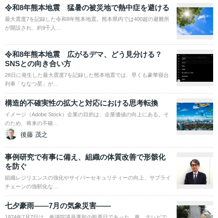
令和8年熊本地震 猛暑の被災地で熱中症を避ける
最大震度7を記録した令和8年熊本地震。熊本県内では400超の避難所
が開設され、約9千人…
令和8年熊本地震 広がるデマ、どう見分ける？
SNSとの向き合い方
28日に発生した最大震度7を記録した熊本地震では、早くも豪華寝台
列車「ななつ星」が…
構造的不確実性の拡大と対応における思考転換
イメージ（Adobe Stock）企業の目的は、企業価値の向上にある。そ
のため、将来の不確…
後藤 茂之
事例研究で有事に備え、組織の体質改善で形骸化
を防ぐ
組織レジリエンスの強化やサイバーセキュリティーの向上、サプライ
チェーンの強靭化な…
七夕豪雨――7月の気象災害――
1974年7月7日は、参議院議員選挙の投票日であった。夜、テレビで