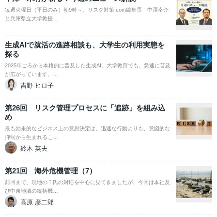
毎週火曜日（平日のみ）朝9時～、リスク対策.com編集長 中澤幸介
と兵庫県立大学教授…
生成AIで就活の進路相談も、大学生の利用実態を
探る
2025年ごろから本格的に普及した生成AI。大学教育でも、急速に普及
が広がっています。…
吉野 ヒロ子
第26回 リスク管理プロセスに「追跡」を組み込
め
最も効果的なビジネス上の意思決定は、迅速な行動よりも、意図的な
抑制から生まれるこ…
鈴木 英夫
第21回 海外危機管理（7）
前回まで、現地のＴ氏の対応を中心に見てきましたが、今回は本社及
び中東地域の統括機…
高原 彦二郎