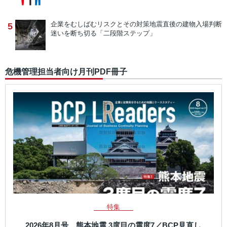
企業をむしばむリスクとその対策
地震直後の建物入場判断
5
迷いを断ち切る「二段階ステップ」
危機管理担当者向け月刊PDF冊子
特集
2026年8月号 熊本地震 3度目の震度7／BCP見直し