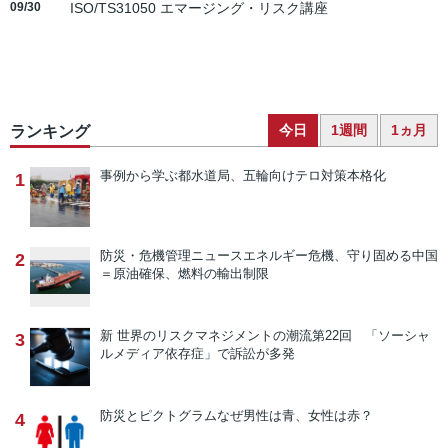
09/30
ISO/TS31050 エマージング・リスク講座
今日
1週間
1ヵ月
ランキング
事例から学ぶ
都水道局、五輪向けテロ対策本格化
1
防災・危機管理ニュース
エネルギー危機、守り固める中国
2
＝原油確保、燃料の輸出制限
新 世界のリスクマネジメントの潮流
第22回 「ソーシャ
3
ルメディア依存症」で訴訟が多発
防災とピクトグラム
なぜ男性は青、女性は赤？
4