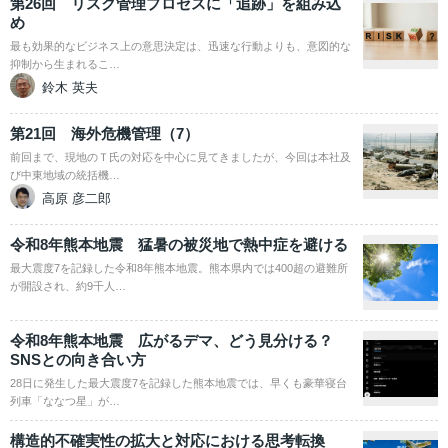
第26回 リスク管理プロセスに「追跡」を組み込
め
最も効果的なビジネス上の意思決定は、迅速な行動よりも、意図的な
抑制から生まれるこ…
鈴木 英夫
第21回 海外危機管理（7）
前回まで、現地のＴ氏の対応を中心に見てきましたが、今回は本社及
び中東地域の統括機…
高原 彦二郎
令和8年熊本地震 猛暑の被災地で熱中症を避ける
最大震度7を記録した令和8年熊本地震。熊本県内では400超の避難所
が開設され、約9千人…
令和8年熊本地震 広がるデマ、どう見分ける？
SNSとの向き合い方
28日に発生した最大震度7を記録した熊本地震では、早くも豪華寝台
列車「ななつ星」が…
構造的不確実性の拡大と対応における思考転換