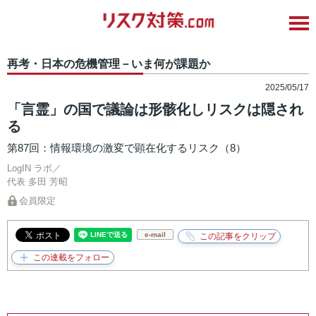
再考・日本の危機管理－いま何が課題か
2025/05/17
「言霊」の国で議論は形骸化しリスクは隠され
る
第87回：情報環境の激変で顕在化するリスク（8）
LogIN ラボ／
代表
多田 芳昭
会員限定
e-mail