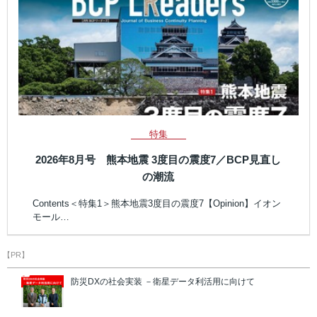
特集
2026年8月号 熊本地震 3度目の震度7／BCP見直し
の潮流
Contents＜特集1＞熊本地震3度目の震度7【Opinion】イオン
モール…
【PR】
防災DXの社会実装 －衛星データ利活用に向けて