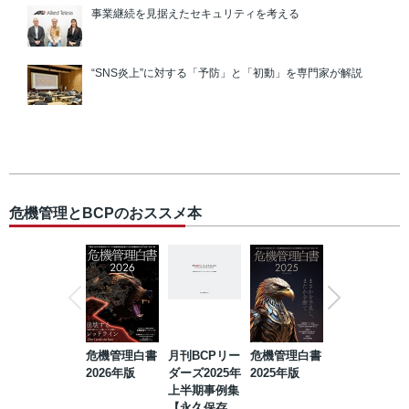
事業継続を見据えたセキュリティを考える
“SNS炎上”に対する「予防」と「初動」を専門家が解説
危機管理とBCPのおススメ本
危機管理白書
月刊BCPリー
危機管理白書
2023年防災・
2026年版
ダーズ2025年
2025年版
BCP・リスク
上半期事例集
マネジメント
【永久保存
事例集【永久