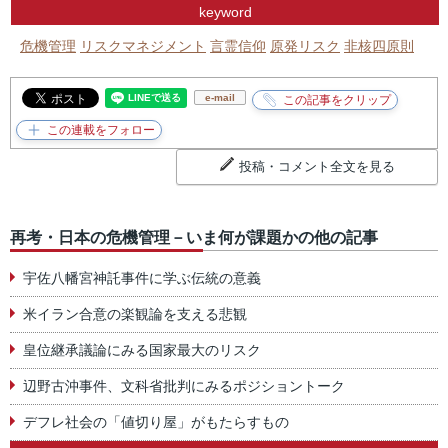
keyword
危機管理
リスクマネジメント
言霊信仰
原発リスク
非核四原則
e-mail
投稿・コメント全文を見る
再考・日本の危機管理－いま何が課題かの他の記事
宇佐八幡宮神託事件に学ぶ伝統の意義
米イラン合意の楽観論を支える悲観
皇位継承議論にみる国家最大のリスク
辺野古沖事件、文科省批判にみるポジショントーク
デフレ社会の「値切り屋」がもたらすもの