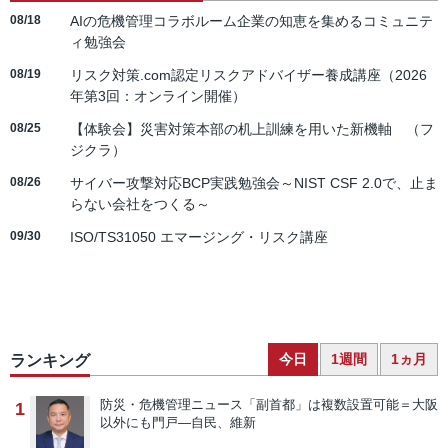
08/18
AIの危機管理コラボルーム企業の知恵を集めるコミュニテ
ィ勉強会
08/19
リスク対策.com認定リスクアドバイザー養成講座（2026
年第3回：オンライン開催）
08/25
【体験会】災害対策本部の机上訓練を用いた新機軸 （フ
ジクラ）
08/26
サイバー攻撃対応BCP実践勉強会～NIST CSF 2.0で、止ま
らない会社をつくる～
09/30
ISO/TS31050 エマージング・リスク講座
今日
1週間
1ヵ月
ランキング
防災・危機管理ニュース
「副首都」は複数設置可能＝大阪
1
以外にも門戸―自民、維新