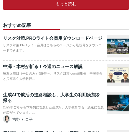
もっと読む
おすすめ記事
リスク対策.PROライト会員用ダウンロードページ
リスク対策.PROライト会員はこちらのページから最新号をダウンロ
ードできます。
中澤・木村が斬る！今週のニュース解説
毎週火曜日（平日のみ）朝9時～、リスク対策.com編集長 中澤幸介
と兵庫県立大学教授…
生成AIで就活の進路相談も、大学生の利用実態を
探る
2025年ごろから本格的に普及した生成AI。大学教育でも、急速に普及
が広がっています。…
吉野 ヒロ子