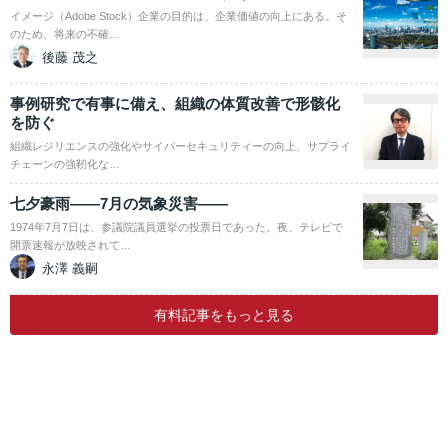
イメージ（Adobe Stock）企業の目的は、企業価値の向上にある。そ
のため、将来の不確…
後藤 茂之
事例研究で有事に備え、組織の体質改善で形骸化
を防ぐ
組織レジリエンスの強化やサイバーセキュリティーの向上、サプライ
チェーンの強靭化な…
七夕豪雨――7月の気象災害――
1974年7月7日は、参議院議員選挙の投票日であった。夜、テレビで
開票速報が放映されて…
永澤 義嗣
有料記事をもっと見る