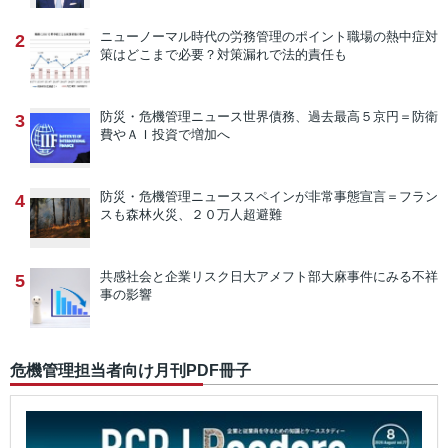
ニューノーマル時代の労務管理のポイント
職場の熱中症対
2
策はどこまで必要？対策漏れで法的責任も
防災・危機管理ニュース
世界債務、過去最高５京円＝防衛
3
費やＡＩ投資で増加へ
防災・危機管理ニュース
スペインが非常事態宣言＝フラン
4
スも森林火災、２０万人超避難
共感社会と企業リスク
日大アメフト部大麻事件にみる不祥
5
事の影響
危機管理担当者向け月刊PDF冊子