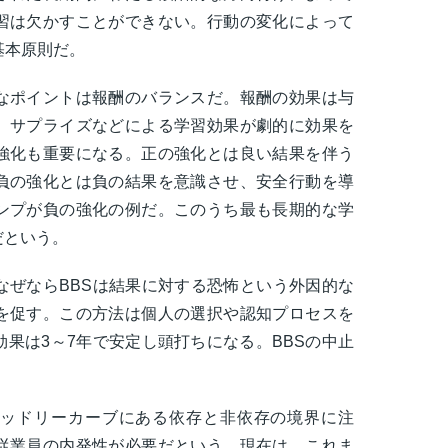
習は欠かすことができない。行動の変化によって
基本原則だ。
なポイントは報酬のバランスだ。報酬の効果は与
、サプライズなどによる学習効果が劇的に効果を
強化も重要になる。正の強化とは良い結果を伴う
負の強化とは負の結果を意識させ、安全行動を導
ンプが負の強化の例だ。このうち最も長期的な学
だという。
なぜならBBSは結果に対する恐怖という外因的な
を促す。この方法は個人の選択や認知プロセスを
果は3～7年で安定し頭打ちになる。BBSの中止
ッドリーカーブにある依存と非依存の境界に注
従業員の内発性が必要だという。現在は、これま