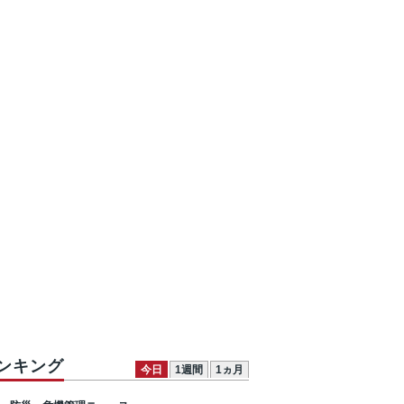
ンキング
今日
1週間
1ヵ月