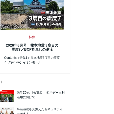
特集
2026年8月号 熊本地震 3度目の
震度7／BCP見直しの潮流
Contents＜特集1＞熊本地震3度目の震度
7【Opinion】イオンモール…
R】
防災DXの社会実装 －衛星データ利
活用に向けて
事業継続を見据えたセキュリティ
を考える