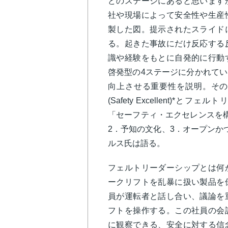
どのステージにあると思います
社や現場によって安全性や生産
製した図。提示されたスライド
る。起きた事故にだけ反応する
識や経験をもとに自発的に行動
啓発型の4ステージに分かれて
向上させる重要性を説明。その
(Safety Excellent)*とフ
「セーフティ・エクセレンスを
2．予知の文化、3．オープンか
ルス氏は語る。
フェルトリーダーシップとは何
ークリフトを乱暴に扱い製品を
員が運転者と話し合い、議論を
フトを操作する。この社員の会
に観察できる、安全に対する信