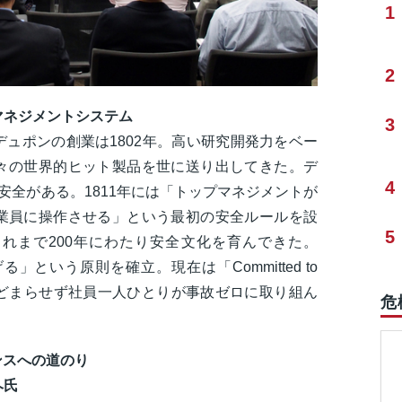
1
2
マネジメントシステム
3
ュポンの創業は1802年。高い研究開発力をベー
々の世界的ヒット製品を世に送り出してきた。デ
4
安全がある。1811年には「トップマネジメントが
業員に操作させる」という最初の安全ルールを設
5
れまで200年にわたり安全文化を育んできた。
」という原則を確立。現在は「Committed to
とどまらせず社員一人ひとりが事故ゼロに取り組ん
危
ンスへの道のり
ヘ氏