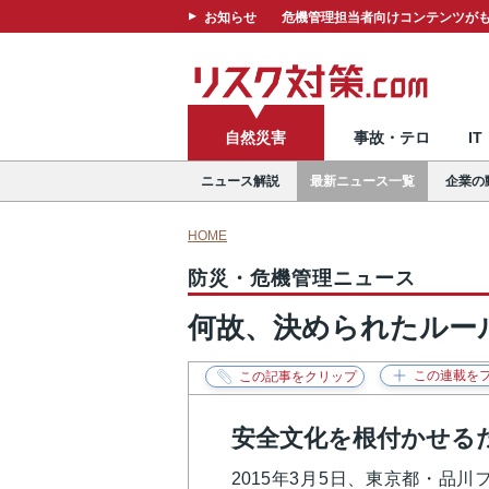
お知らせ
危機管理担当者向けコンテンツがも
自然災害
事故・テロ
I
ニュース解説
最新ニュース一覧
企業の
HOME
防災・危機管理ニュース
何故、決められたルー
安全文化を根付かせる
2015年3月5日、東京都・品