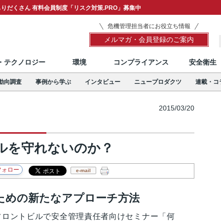
りだくさん 有料会員制度「リスク対策.PRO」募集中
危機管理担当者にお役立ち情報
メルマガ・会員登録のご案内
T・テクノロジー
環境
コンプライアンス
安全衛生
動向調査
事例から学ぶ
インタビュー
ニュープロダクツ
連載・コ
2015/03/20
ルを守れないのか？
e-mail
ための新たなアプローチ方法
川フロントビルで安全管理責任者向けセミナー「何