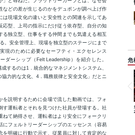
か」と尋ねた。ブラッドリーカーブとは、なぜ会
性などの差が生じるのかをデュポンが調べ上げ作
には現場文化の違いと安全性との関連を示してあ
反応型、上司の指示にだけ従う依存型、自分の知
する独立型、仕事をする仲間までも気遣える相互
いる。安全管理上、現場を独立型のステージにまで
実現のために必要なセーフティ・エクセレンス
ェルトリーダーシップ（Felt Leadership）を紹介した。
危
構成するのは1．統合的なマネジメントシステム、
つ協力的な文化、4．職務規律と安全文化」だとニ
かを説明するために会場で流した動画では、フォ
倒す運転者とそれを見つけた社員が登場する。社
重ねて納得させ、運転者はより安全にフォークリ
話にフェルトリーダーシップのエッセンス（容易
念を明確に行動で示す、従業員に対して肯定的な