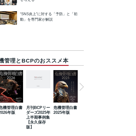
“SNS炎上”に対する「予防」と「初
動」を専門家が解説
機管理とBCPのおススメ本
危機管理白書
月刊BCPリー
危機管理白書
2023年防災・
危機管理白書
2026年版
ダーズ2025年
2025年版
BCP・リスク
2024年版
上半期事例集
マネジメント
【永久保存
事例集【永久
版】
保存版】