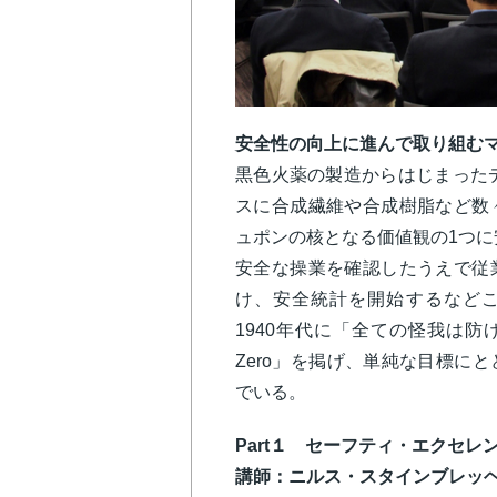
安全性の向上に進んで取り組む
黒色火薬の製造からはじまったデ
スに合成繊維や合成樹脂など数
ュポンの核となる価値観の1つに
安全な操業を確認したうえで従
け、安全統計を開始するなどこ
1940年代に「全ての怪我は防げる
Zero」を掲げ、単純な目標に
でいる。
Part１ セーフティ・エクセレ
講師：ニルス・スタインブレッ