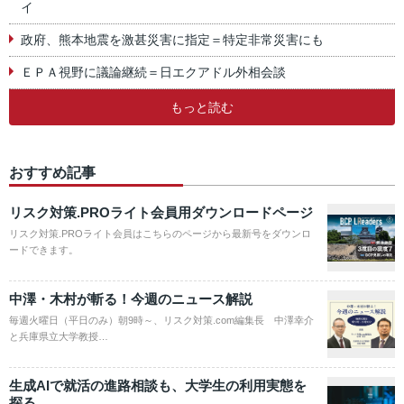
イ
政府、熊本地震を激甚災害に指定＝特定非常災害にも
ＥＰＡ視野に議論継続＝日エクアドル外相会談
もっと読む
おすすめ記事
リスク対策.PROライト会員用ダウンロードページ
リスク対策.PROライト会員はこちらのページから最新号をダウンロ
ードできます。
中澤・木村が斬る！今週のニュース解説
毎週火曜日（平日のみ）朝9時～、リスク対策.com編集長 中澤幸介
と兵庫県立大学教授…
生成AIで就活の進路相談も、大学生の利用実態を
探る