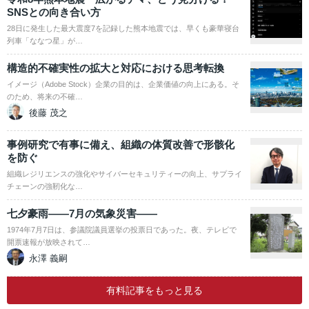
SNSとの向き合い方
28日に発生した最大震度7を記録した熊本地震では、早くも豪華寝台
列車「ななつ星」が…
構造的不確実性の拡大と対応における思考転換
イメージ（Adobe Stock）企業の目的は、企業価値の向上にある。そ
のため、将来の不確…
後藤 茂之
事例研究で有事に備え、組織の体質改善で形骸化
を防ぐ
組織レジリエンスの強化やサイバーセキュリティーの向上、サプライ
チェーンの強靭化な…
七夕豪雨――7月の気象災害――
1974年7月7日は、参議院議員選挙の投票日であった。夜、テレビで
開票速報が放映されて…
永澤 義嗣
有料記事をもっと見る