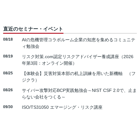
直近のセミナー・イベント
08/18
AIの危機管理コラボルーム企業の知恵を集めるコミュニテ
ィ勉強会
08/19
リスク対策.com認定リスクアドバイザー養成講座（2026
年第3回：オンライン開催）
08/25
【体験会】災害対策本部の机上訓練を用いた新機軸 （フ
ジクラ）
08/26
サイバー攻撃対応BCP実践勉強会～NIST CSF 2.0で、止ま
らない会社をつくる～
09/30
ISO/TS31050 エマージング・リスク講座