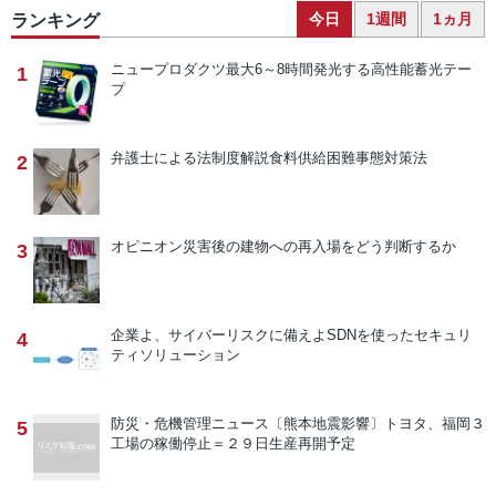
今日
1週間
1ヵ月
ランキング
ニュープロダクツ
最大6～8時間発光する高性能蓄光テー
1
プ
弁護士による法制度解説
食料供給困難事態対策法
2
オピニオン
災害後の建物への再入場をどう判断するか
3
企業よ、サイバーリスクに備えよ
SDNを使ったセキュリ
4
ティソリューション
防災・危機管理ニュース
〔熊本地震影響〕トヨタ、福岡３
5
工場の稼働停止＝２９日生産再開予定