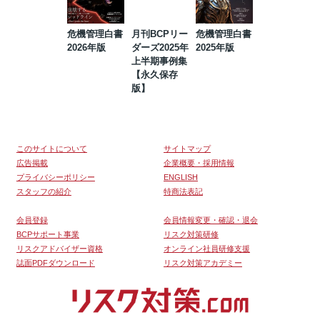
危機管理白書
月刊BCPリー
危機管理白書
2023年防災・
2026年版
ダーズ2025年
2025年版
BCP・リスク
上半期事例集
マネジメント
【永久保存
事例集【永久
版】
保存版】
このサイトについて
サイトマップ
広告掲載
企業概要・採用情報
プライバシーポリシー
ENGLISH
スタッフの紹介
特商法表記
会員登録
会員情報変更・確認・退会
BCPサポート事業
リスク対策研修
リスクアドバイザー資格
オンライン社員研修支援
誌面PDFダウンロード
リスク対策アカデミー