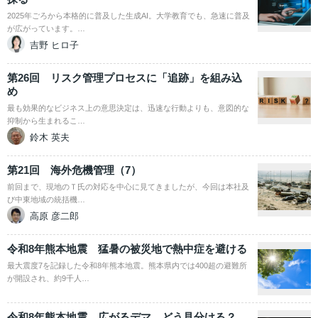
2025年ごろから本格的に普及した生成AI。大学教育でも、急速に普及
が広がっています。…
吉野 ヒロ子
第26回 リスク管理プロセスに「追跡」を組み込
め
最も効果的なビジネス上の意思決定は、迅速な行動よりも、意図的な
抑制から生まれるこ…
鈴木 英夫
第21回 海外危機管理（7）
前回まで、現地のＴ氏の対応を中心に見てきましたが、今回は本社及
び中東地域の統括機…
高原 彦二郎
令和8年熊本地震 猛暑の被災地で熱中症を避ける
最大震度7を記録した令和8年熊本地震。熊本県内では400超の避難所
が開設され、約9千人…
令和8年熊本地震 広がるデマ、どう見分ける？