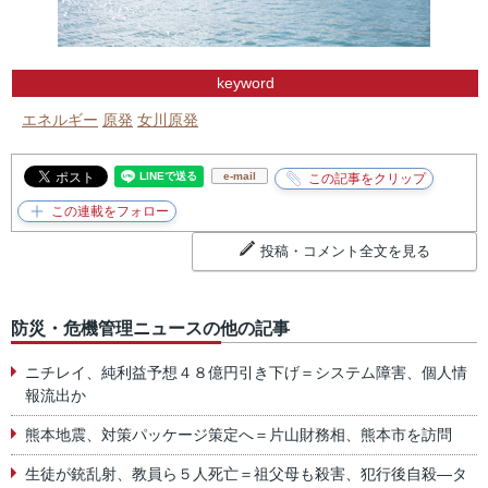
keyword
エネルギー
原発
女川原発
e-mail
投稿・コメント全文を見る
防災・危機管理ニュースの他の記事
ニチレイ、純利益予想４８億円引き下げ＝システム障害、個人情
報流出か
熊本地震、対策パッケージ策定へ＝片山財務相、熊本市を訪問
生徒が銃乱射、教員ら５人死亡＝祖父母も殺害、犯行後自殺―タ