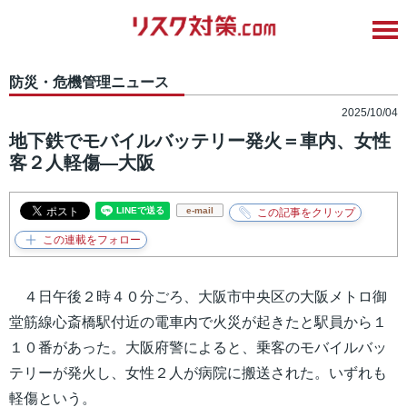
防災・危機管理ニュース
2025/10/04
地下鉄でモバイルバッテリー発火＝車内、女性
客２人軽傷―大阪
e-mail
４日午後２時４０分ごろ、大阪市中央区の大阪メトロ御
堂筋線心斎橋駅付近の電車内で火災が起きたと駅員から１
１０番があった。大阪府警によると、乗客のモバイルバッ
テリーが発火し、女性２人が病院に搬送された。いずれも
軽傷という。