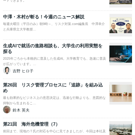
ードできます。
中澤・木村が斬る！今週のニュース解説
毎週火曜日（平日のみ）朝9時～、リスク対策.com編集長 中澤幸介
と兵庫県立大学教授…
生成AIで就活の進路相談も、大学生の利用実態を
探る
2025年ごろから本格的に普及した生成AI。大学教育でも、急速に普及
が広がっています。…
吉野 ヒロ子
第26回 リスク管理プロセスに「追跡」を組み込
め
最も効果的なビジネス上の意思決定は、迅速な行動よりも、意図的な
抑制から生まれるこ…
鈴木 英夫
第21回 海外危機管理（7）
前回まで、現地のＴ氏の対応を中心に見てきましたが、今回は本社及