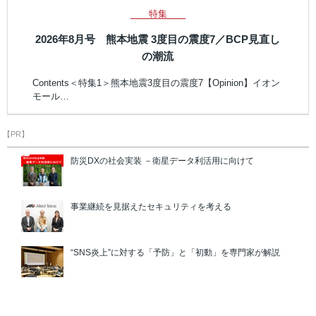
特集
2026年8月号 熊本地震 3度目の震度7／BCP見直し
の潮流
Contents＜特集1＞熊本地震3度目の震度7【Opinion】イオン
モール…
【PR】
防災DXの社会実装 －衛星データ利活用に向けて
事業継続を見据えたセキュリティを考える
“SNS炎上”に対する「予防」と「初動」を専門家が解説