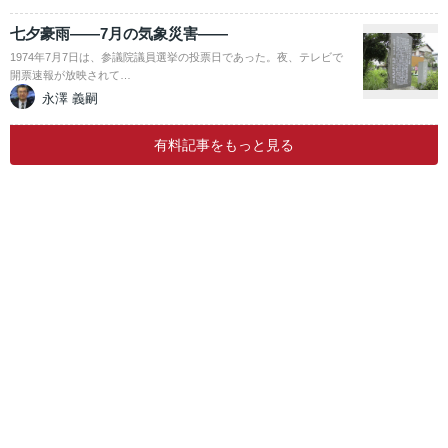
七夕豪雨――7月の気象災害――
1974年7月7日は、参議院議員選挙の投票日であった。夜、テレビで
開票速報が放映されて…
永澤 義嗣
有料記事をもっと見る