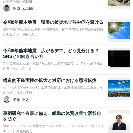
び中東地域の統括機…
高原 彦二郎
令和8年熊本地震 猛暑の被災地で熱中症を避ける
最大震度7を記録した令和8年熊本地震。熊本県内では400超の避難所
が開設され、約9千人…
令和8年熊本地震 広がるデマ、どう見分ける？
SNSとの向き合い方
28日に発生した最大震度7を記録した熊本地震では、早くも豪華寝台
列車「ななつ星」が…
構造的不確実性の拡大と対応における思考転換
イメージ（Adobe Stock）企業の目的は、企業価値の向上にある。そ
のため、将来の不確…
後藤 茂之
事例研究で有事に備え、組織の体質改善で形骸化
を防ぐ
組織レジリエンスの強化やサイバーセキュリティーの向上、サプライ
チェーンの強靭化な…