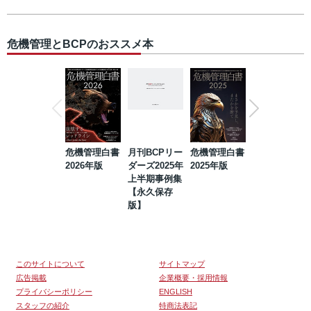
危機管理とBCPのおススメ本
危機管理白書
月刊BCPリー
危機管理白書
2023年防災・
2026年版
ダーズ2025年
2025年版
BCP・リスク
上半期事例集
マネジメント
【永久保存
事例集【永久
版】
保存版】
このサイトについて
サイトマップ
広告掲載
企業概要・採用情報
プライバシーポリシー
ENGLISH
スタッフの紹介
特商法表記