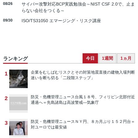
08/26
サイバー攻撃対応BCP実践勉強会～NIST CSF 2.0で、止ま
らない会社をつくる～
09/30
ISO/TS31050 エマージング・リスク講座
今日
1週間
1ヵ月
ランキング
企業をむしばむリスクとその対策
地震直後の建物入場判断
1
迷いを断ち切る「二段階ステップ」
防災・危機管理ニュース
台風１８号、フィリピン北部付近
2
通過へ＝先島諸島は高波警戒―気象庁
防災・危機管理ニュース
ＮＹ円、８カ月ぶり１５２円台＝
3
対ユーロでは最安値