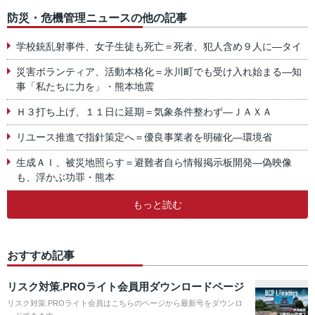
防災・危機管理ニュースの他の記事
学校銃乱射事件、女子生徒も死亡＝死者、犯人含め９人に―タイ
災害ボランティア、活動本格化＝氷川町でも受け入れ始まる―知
事「私たちに力を」・熊本地震
Ｈ３打ち上げ、１１日に延期＝気象条件整わず―ＪＡＸＡ
リユース推進で指針策定へ＝優良事業者を明確化―環境省
生成ＡＩ、被災地照らす＝避難者自ら情報掲示板開発―偽映像
も、浮かぶ功罪・熊本
もっと読む
おすすめ記事
リスク対策.PROライト会員用ダウンロードページ
リスク対策.PROライト会員はこちらのページから最新号をダウンロ