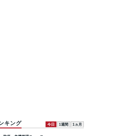
ンキング
今日
1週間
1ヵ月