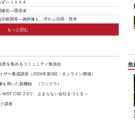
わず―ＪＡＸＡ
明確化―環境省
掲示板開発―偽映像も、浮かぶ功罪・熊本
もっと読む
の知恵を集めるコミュニティ勉強会
危
イザー養成講座（2026年第3回：オンライン開催）
練を用いた新機軸 （フジクラ）
IST CSF 2.0で、止まらない会社をつくる～
スク講座