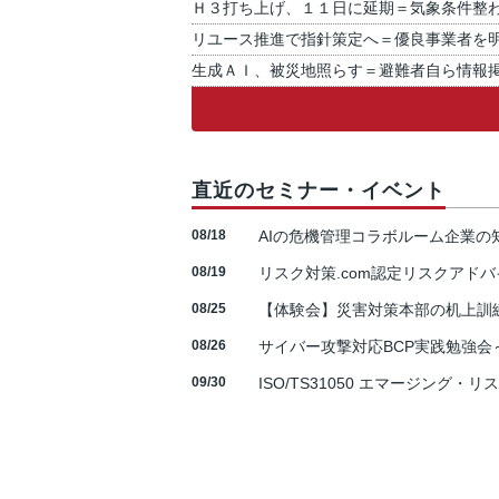
Ｈ３打ち上げ、１１日に延期＝気象条件整
リユース推進で指針策定へ＝優良事業者を
生成ＡＩ、被災地照らす＝避難者自ら情報
直近のセミナー・イベント
08/18
AIの危機管理コラボルーム企業
08/19
リスク対策.com認定リスクアドバ
08/25
【体験会】災害対策本部の机上訓
08/26
サイバー攻撃対応BCP実践勉強会～N
09/30
ISO/TS31050 エマージング・リ