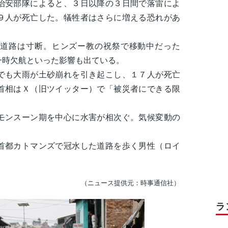
治安部隊によると、３日以降の３日間で落雷によ
９人が死亡した。犠牲者はさらに増える恐れがあ
道路は寸断。ヒンズー教の祝祭で移動中だった
一時欠航といった影響も出ている。
も大雨が土砂崩れを引き起こし、１７人が死亡
首相はＸ（旧ツイッター）で「被災者にできる限
ンスーン期を中心に水害が相次ぐ。気候変動の
首都カトマンズで冠水した道路を歩く男性（ロイ
（ニュース提供元：時事通信社）
ラ