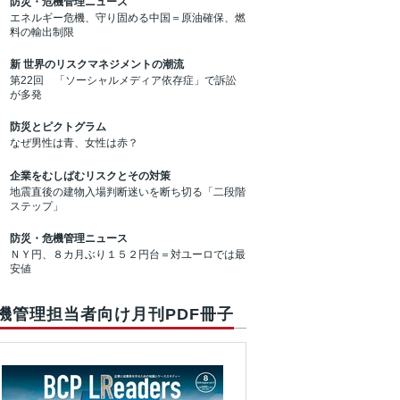
防災・危機管理ニュース
エネルギー危機、守り固める中国＝原油確保、燃
料の輸出制限
新 世界のリスクマネジメントの潮流
第22回 「ソーシャルメディア依存症」で訴訟
が多発
防災とピクトグラム
なぜ男性は青、女性は赤？
企業をむしばむリスクとその対策
地震直後の建物入場判断迷いを断ち切る「二段階
ステップ」
防災・危機管理ニュース
ＮＹ円、８カ月ぶり１５２円台＝対ユーロでは最
安値
機管理担当者向け月刊PDF冊子