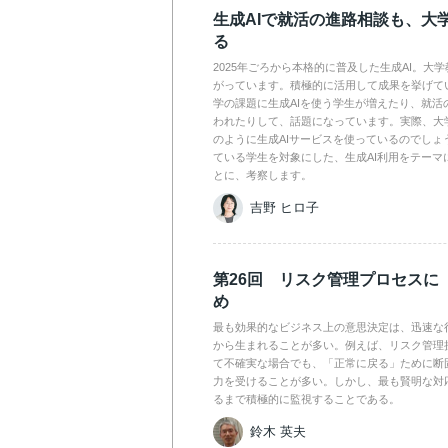
生成AIで就活の進路相談も、大
る
2025年ごろから本格的に普及した生成AI。大
がっています。積極的に活用して成果を挙げて
学の課題に生成AIを使う学生が増えたり、就活
われたりして、話題になっています。実際、大
のように生成AIサービスを使っているのでしょ
ている学生を対象にした、生成AI利用をテーマ
とに、考察します。
吉野 ヒロ子
第26回 リスク管理プロセスに
め
最も効果的なビジネス上の意思決定は、迅速な
から生まれることが多い。例えば、リスク管理
て不確実な場合でも、「正常に戻る」ために断
力を受けることが多い。しかし、最も賢明な対
るまで積極的に監視することである。
鈴木 英夫