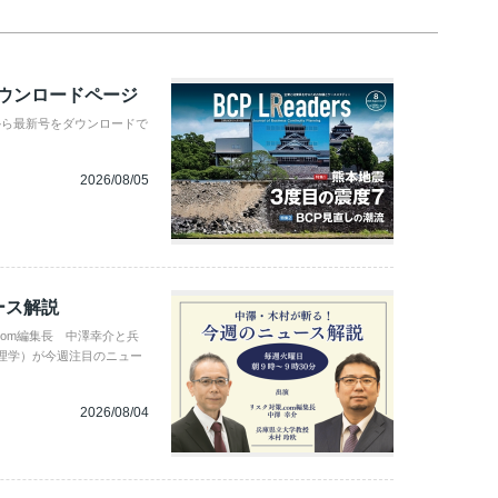
ダウンロードページ
から最新号をダウンロードで
2026/08/05
ース解説
com編集長 中澤幸介と兵
理学）が今週注目のニュー
2026/08/04