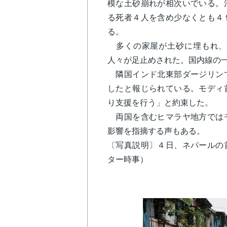
模な土砂崩れが相次いでいる。
る死者４人を含め少なくとも４
る。
多くの家屋が土砂に埋もれ、
人々が足止めされた。国内線の
隣国インド北東部ダージリンで
したと報じられている。モディ
り支援を行う」と約束した。
両国を含むヒマラヤ地方ではモ
影響を指摘する声もある。
〔写真説明〕４日、ネパールの
ター時事）