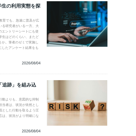
学生の利用実態を探
学教育でも、急速に普及が広
いる研究者がいる一方、大
のエントリーシートにも使
学生はどのくらい、またど
うか。筆者のゼミで実施し
にしたアンケート結果をも
2026/08/04
「追跡」を組み込
行動よりも、意図的な抑制
担当者は、状況が依然とし
固とした行動を取るよう圧
応は、状況がより明確にな
2026/08/04