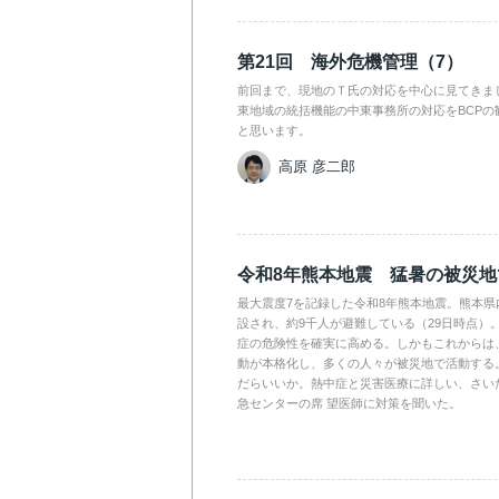
第21回 海外危機管理（7）
前回まで、現地のＴ氏の対応を中心に見てきま
東地域の統括機能の中東事務所の対応をBCPの
と思います。
高原 彦二郎
令和8年熊本地震 猛暑の被災
最大震度7を記録した令和8年熊本地震。熊本県
設され、約9千人が避難している（29日時点）
症の危険性を確実に高める。しかもこれからは
動が本格化し、多くの人々が被災地で活動する
だらいいか。熱中症と災害医療に詳しい、さい
急センターの席 望医師に対策を聞いた。