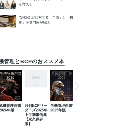
を考える
“SNS炎上”に対する「予防」と「初
動」を専門家が解説
機管理とBCPのおススメ本
危機管理白書
月刊BCPリー
危機管理白書
2023年防災・
危機管理白書
2026年版
ダーズ2025年
2025年版
BCP・リスク
2024年版
上半期事例集
マネジメント
【永久保存
事例集【永久
版】
保存版】