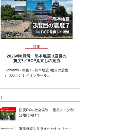
特集
2026年8月号 熊本地震 3度目の
震度7／BCP見直しの潮流
Contents＜特集1＞熊本地震3度目の震度
7【Opinion】イオンモール…
R】
防災DXの社会実装 －衛星データ利
活用に向けて
事業継続を見据えたセキュリティ