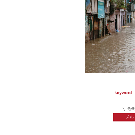
keyword
危機
メル