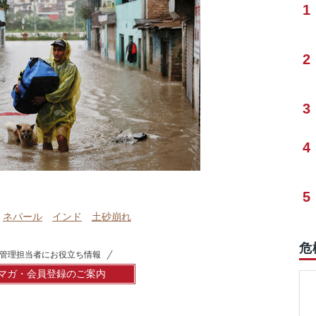
1
2
3
4
5
ネパール
インド
土砂崩れ
危
管理担当者にお役立ち情報
マガ・会員登録のご案内