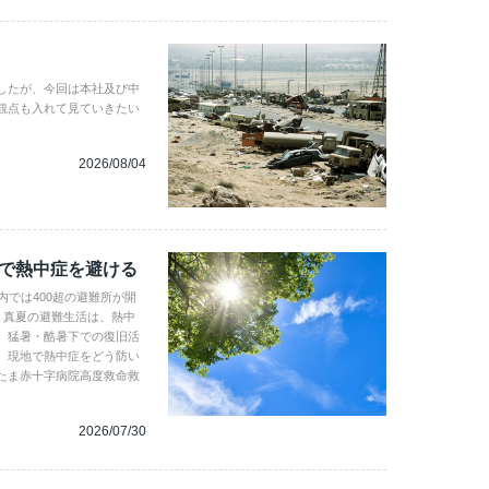
したが、今回は本社及び中
観点も入れて見ていきたい
2026/08/04
地で熱中症を避ける
内では400超の避難所が開
。真夏の避難生活は、熱中
、猛暑・酷暑下での復旧活
。現地で熱中症をどう防い
たま赤十字病院高度救命救
2026/07/30