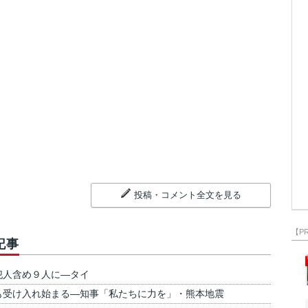
投稿・コメント全文を見る
【P
記事
犯人含め９人に―タイ
も受け入れ始まる―知事「私たちに力を」・熊本地震