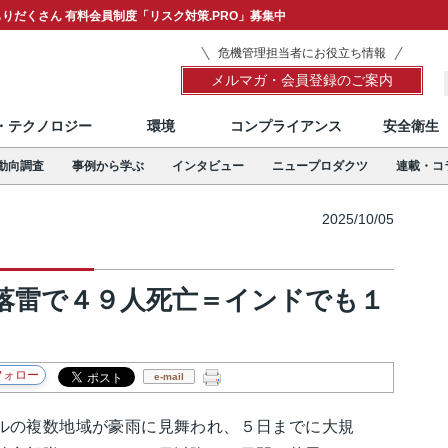
りだくさん 有料会員制度「リスク対策.PRO」募集中
危機管理担当者にお役立ち情報
メルマガ・会員登録のご案内
T・テクノロジー
環境
コンプライアンス
安全衛生
動向調査
事例から学ぶ
インタビュー
ニュープロダクツ
連載・コ
2025/10/05
落雷で４９人死亡＝インドでも１
e-mail
の複数地域が豪雨に見舞われ、５日までに大規