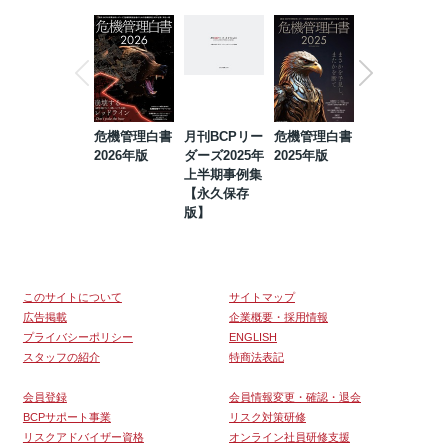
危機管理白書
月刊BCPリー
危機管理白書
2023年防災・
2026年版
ダーズ2025年
2025年版
BCP・リスク
上半期事例集
マネジメント
【永久保存
事例集【永久
版】
保存版】
このサイトについて
サイトマップ
広告掲載
企業概要・採用情報
プライバシーポリシー
ENGLISH
スタッフの紹介
特商法表記
会員登録
会員情報変更・確認・退会
BCPサポート事業
リスク対策研修
リスクアドバイザー資格
オンライン社員研修支援