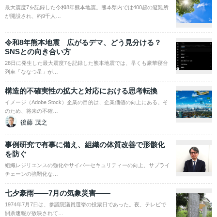
最大震度7を記録した令和8年熊本地震。熊本県内では400超の避難所
が開設され、約9千人…
令和8年熊本地震 広がるデマ、どう見分ける？
SNSとの向き合い方
28日に発生した最大震度7を記録した熊本地震では、早くも豪華寝台
列車「ななつ星」が…
構造的不確実性の拡大と対応における思考転換
イメージ（Adobe Stock）企業の目的は、企業価値の向上にある。そ
のため、将来の不確…
後藤 茂之
事例研究で有事に備え、組織の体質改善で形骸化
を防ぐ
組織レジリエンスの強化やサイバーセキュリティーの向上、サプライ
チェーンの強靭化な…
七夕豪雨――7月の気象災害――
1974年7月7日は、参議院議員選挙の投票日であった。夜、テレビで
開票速報が放映されて…