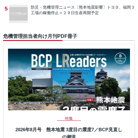
防災・危機管理ニュース
〔熊本地震影響〕トヨタ、福岡３
5
工場の稼働停止＝２９日生産再開予定
危機管理担当者向け月刊PDF冊子
特集
2026年8月号 熊本地震 3度目の震度7／BCP見直し
の潮流