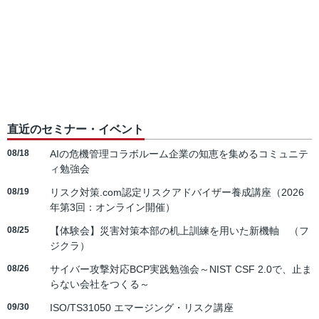
直近のセミナー・イベント
08/18
AIの危機管理コラボルーム企業の知恵を集めるコミュニテ
ィ勉強会
08/19
リスク対策.com認定リスクアドバイザー養成講座（2026
年第3回：オンライン開催）
08/25
【体験会】災害対策本部の机上訓練を用いた新機軸 （フ
ジクラ）
08/26
サイバー攻撃対応BCP実践勉強会～NIST CSF 2.0で、止ま
らない会社をつくる～
09/30
ISO/TS31050 エマージング・リスク講座