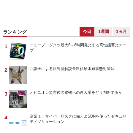
今日
1週間
1ヵ月
ランキング
ニュープロダクツ
最大6～8時間発光する高性能蓄光テー
1
プ
弁護士による法制度解説
食料供給困難事態対策法
2
オピニオン
災害後の建物への再入場をどう判断するか
3
企業よ、サイバーリスクに備えよ
SDNを使ったセキュリ
4
ティソリューション