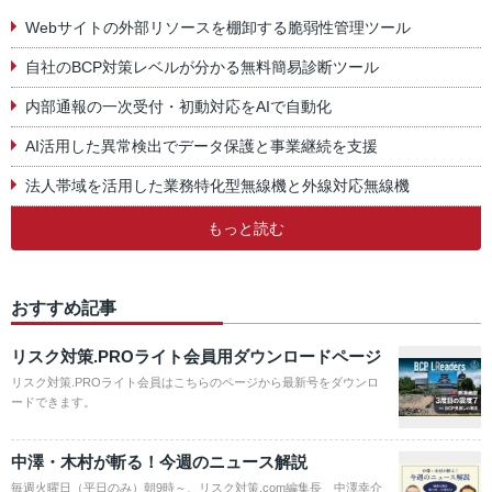
Webサイトの外部リソースを棚卸する脆弱性管理ツール
自社のBCP対策レベルが分かる無料簡易診断ツール
内部通報の一次受付・初動対応をAIで自動化
AI活用した異常検出でデータ保護と事業継続を支援
法人帯域を活用した業務特化型無線機と外線対応無線機
もっと読む
おすすめ記事
リスク対策.PROライト会員用ダウンロードページ
リスク対策.PROライト会員はこちらのページから最新号をダウンロ
ードできます。
中澤・木村が斬る！今週のニュース解説
毎週火曜日（平日のみ）朝9時～、リスク対策.com編集長 中澤幸介