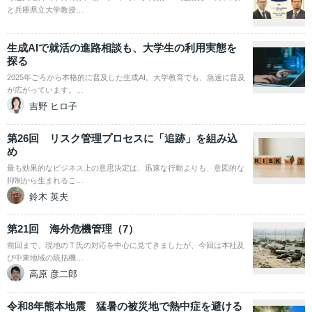
と兵庫県立大学教授…
生成AIで就活の進路相談も、大学生の利用実態を
探る
2025年ごろから本格的に普及した生成AI。大学教育でも、急速に普及
が広がっています。…
吉野 ヒロ子
第26回 リスク管理プロセスに「追跡」を組み込
め
最も効果的なビジネス上の意思決定は、迅速な行動よりも、意図的な
抑制から生まれるこ…
鈴木 英夫
第21回 海外危機管理（7）
前回まで、現地のＴ氏の対応を中心に見てきましたが、今回は本社及
び中東地域の統括機…
高原 彦二郎
令和8年熊本地震 猛暑の被災地で熱中症を避ける