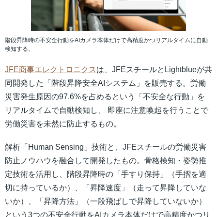
階段昇降時の不安全行動をAIカメラ本体だけで高精度かつリアルタイムに自動
検知する。
JFE商事エレクトロニクス
は、JFEスチールとLightblueが共
同開発した「階段昇降安全AIシステム」を販売する。労働
災害発生原因の97.6%を占めるという「不安全な行動」を
リアルタイムで自動検知し、 即座に注意喚起を行うことで
労働災害を未然に防止するもの。
解析「Human Sensing」技術と、JFEスチールの労働災害
防止ノウハウを融合して開発したもの。骨格検知・姿勢推
定技術を活用し、階段昇降時の「手すり保持」（手摺を適
切に持っているか）、「昇降速度」（走って昇降していな
いか）、「昇降方法」（一段飛ばしで昇降していないか）
という3つの不安全行動をAIカメラ本体だけで高精度かつリ