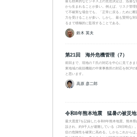
最も効果的なビジネス上の意思決定は、迅速な
から生まれることが多い。例えば、リスク管理
て不確実な場合でも、「正常に戻る」ために断
力を受けることが多い。しかし、最も賢明な対
るまで積極的に監視することである。
鈴木 英夫
第21回 海外危機管理（7）
前回まで、現地のＴ氏の対応を中心に見てきま
東地域の統括機能の中東事務所の対応をBCPの
と思います。
高原 彦二郎
令和8年熊本地震 猛暑の被災
最大震度7を記録した令和8年熊本地震。熊本県
設され、約9千人が避難している（29日時点）
症の危険性を確実に高める。しかもこれからは