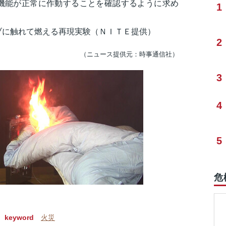
機能が正常に作動することを確認するように求め
1
ブに触れて燃える再現実験（ＮＩＴＥ提供）
2
（ニュース提供元：時事通信社）
3
4
5
危
keyword
火災