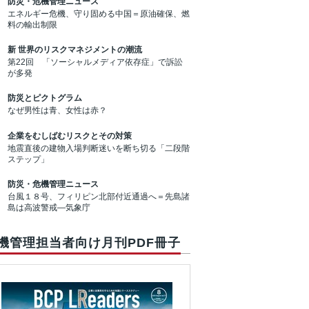
防災・危機管理ニュース
エネルギー危機、守り固める中国＝原油確保、燃
料の輸出制限
新 世界のリスクマネジメントの潮流
第22回 「ソーシャルメディア依存症」で訴訟
が多発
防災とピクトグラム
なぜ男性は青、女性は赤？
企業をむしばむリスクとその対策
地震直後の建物入場判断迷いを断ち切る「二段階
ステップ」
防災・危機管理ニュース
台風１８号、フィリピン北部付近通過へ＝先島諸
島は高波警戒―気象庁
機管理担当者向け月刊PDF冊子