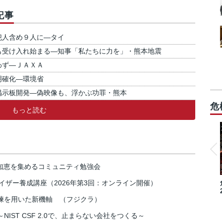
記事
犯人含め９人に―タイ
も受け入れ始まる―知事「私たちに力を」・熊本地震
わず―ＪＡＸＡ
明確化―環境省
掲示板開発―偽映像も、浮かぶ功罪・熊本
危
もっと読む
の知恵を集めるコミュニティ勉強会
イザー養成講座（2026年第3回：オンライン開催）
練を用いた新機軸 （フジクラ）
IST CSF 2.0で、止まらない会社をつくる～