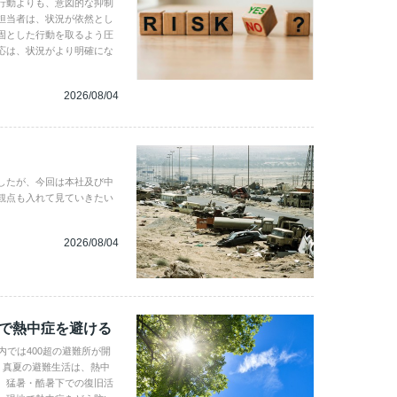
行動よりも、意図的な抑制
担当者は、状況が依然とし
固とした行動を取るよう圧
応は、状況がより明確にな
2026/08/04
したが、今回は本社及び中
観点も入れて見ていきたい
2026/08/04
地で熱中症を避ける
内では400超の避難所が開
。真夏の避難生活は、熱中
、猛暑・酷暑下での復旧活