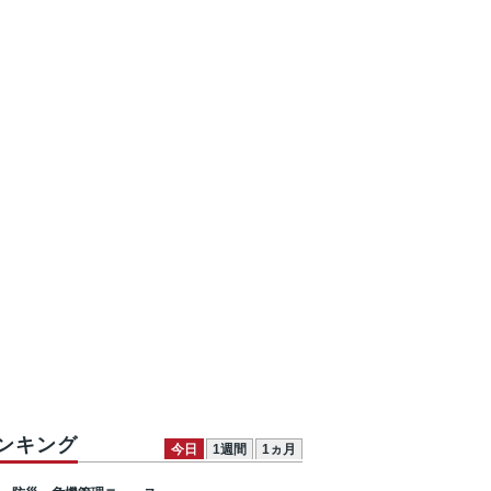
ンキング
今日
1週間
1ヵ月