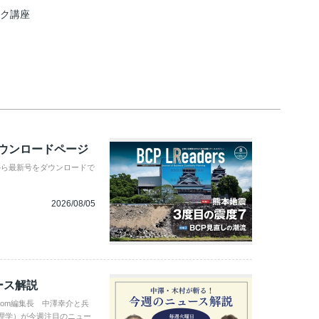
スク講座
ダウンロードページ
から最新号をダウンロードで
2026/08/05
ース解説
com編集長 中澤幸介と兵
理学）が今週注目のニュー