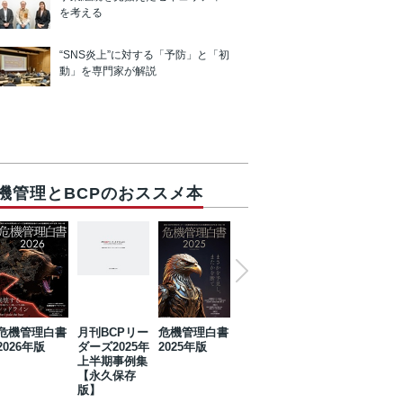
を考える
“SNS炎上”に対する「予防」と「初
動」を専門家が解説
機管理とBCPのおススメ本
危機管理白書
月刊BCPリー
危機管理白書
2023年防災・
危機管理白書
2026年版
ダーズ2025年
2025年版
BCP・リスク
2024年版
上半期事例集
マネジメント
【永久保存
事例集【永久
版】
保存版】