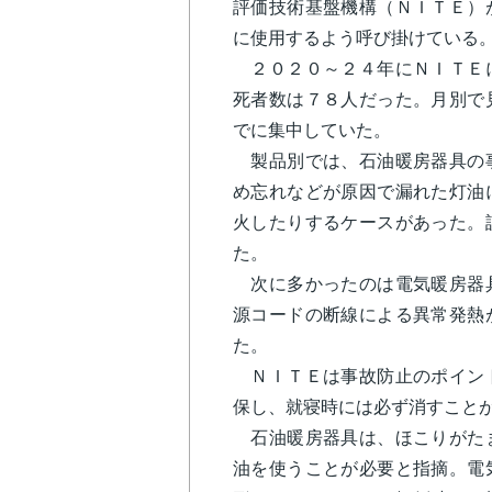
評価技術基盤機構（ＮＩＴＥ）
に使用するよう呼び掛けている
２０２０～２４年にＮＩＴＥに
死者数は７８人だった。月別で
でに集中していた。
製品別では、石油暖房器具の事
め忘れなどが原因で漏れた灯油
火したりするケースがあった。
た。
次に多かったのは電気暖房器具
源コードの断線による異常発熱
た。
ＮＩＴＥは事故防止のポイント
保し、就寝時には必ず消すこと
石油暖房器具は、ほこりがたま
油を使うことが必要と指摘。電