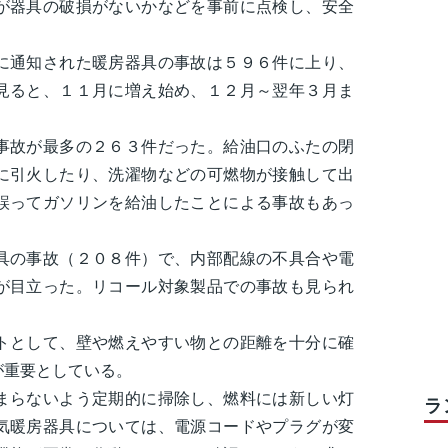
が器具の破損がないかなどを事前に点検し、安全
。
通知された暖房器具の事故は５９６件に上り、
見ると、１１月に増え始め、１２月～翌年３月ま
故が最多の２６３件だった。給油口のふたの閉
に引火したり、洗濯物などの可燃物が接触して出
誤ってガソリンを給油したことによる事故もあっ
の事故（２０８件）で、内部配線の不具合や電
が目立った。リコール対象製品での事故も見られ
として、壁や燃えやすい物との距離を十分に確
が重要としている。
らないよう定期的に掃除し、燃料には新しい灯
ラ
気暖房器具については、電源コードやプラグが変