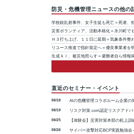
防災・危機管理ニュースの他の
学校銃乱射事件、女子生徒も死亡＝死者、
災害ボランティア、活動本格化＝氷川町で
Ｈ３打ち上げ、１１日に延期＝気象条件整
リユース推進で指針策定へ＝優良事業者を
生成ＡＩ、被災地照らす＝避難者自ら情報
直近のセミナー・イベント
08/18
AIの危機管理コラボルーム企業
08/19
リスク対策.com認定リスクアドバ
08/25
【体験会】災害対策本部の机上訓
08/26
サイバー攻撃対応BCP実践勉強会～N