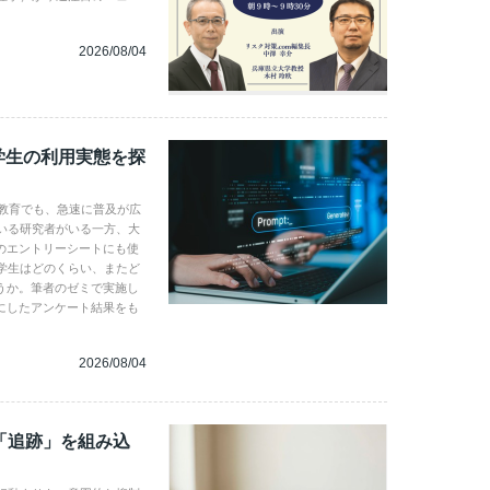
2026/08/04
学生の利用実態を探
学教育でも、急速に普及が広
いる研究者がいる一方、大
のエントリーシートにも使
学生はどのくらい、またど
うか。筆者のゼミで実施し
にしたアンケート結果をも
2026/08/04
「追跡」を組み込