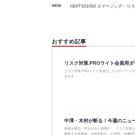
09/30
ISO/TS31050 エマージング・リ
おすすめ記事
リスク対策.PROライト会員用
リスク対策.PROライト会員はこちらのページ
きます。
中澤・木村が斬る！今週のニュ
毎週火曜日（平日のみ）朝9時～、リスク対策.
庫県立大学教授 木村玲欧氏（心理学・危機管