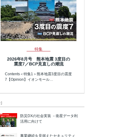
特集
2026年8月号 熊本地震 3度目の
震度7／BCP見直しの潮流
Contents＜特集1＞熊本地震3度目の震度
7【Opinion】イオンモール…
R】
防災DXの社会実装 －衛星データ利
活用に向けて
事業継続を見据えたセキュリティ