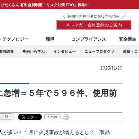
りだくさん 有料会員制度「リスク対策.PRO」募集中
危機管理担当者にお役立ち情報
メルマガ・会員登録のご案内
T・テクノロジー
環境
コンプライアンス
安全衛生
動向調査
事例から学ぶ
インタビュー
ニュープロダクツ
連載・コ
2025/11/20
に急増＝５年で５９６件、使用前
e-mail
が多い１１月に火災事故が増えるとして、製品