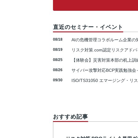
直近のセミナー・イベント
08/18
AIの危機管理コラボルーム企業
08/19
リスク対策.com認定リスクアドバ
08/25
【体験会】災害対策本部の机上訓
08/26
サイバー攻撃対応BCP実践勉強会～N
09/30
ISO/TS31050 エマージング・リ
おすすめ記事