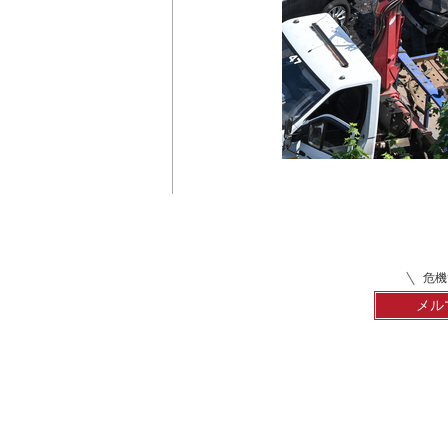
危機
メル