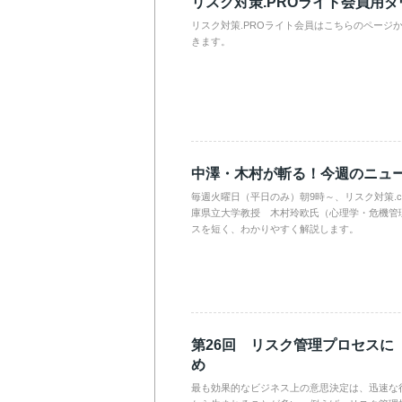
リスク対策.PROライト会員用
リスク対策.PROライト会員はこちらのページ
きます。
中澤・木村が斬る！今週のニュ
毎週火曜日（平日のみ）朝9時～、リスク対策.
庫県立大学教授 木村玲欧氏（心理学・危機管
スを短く、わかりやすく解説します。
第26回 リスク管理プロセスに
め
最も効果的なビジネス上の意思決定は、迅速な