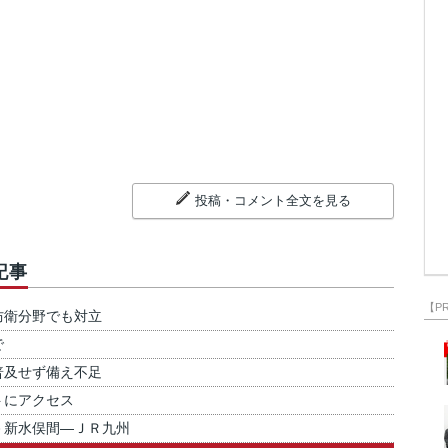
投稿・コメント全文を見る
記事
【P
防衛分野でも対立
で
普及せず備え不足
トにアクセス
－新水俣間―ＪＲ九州