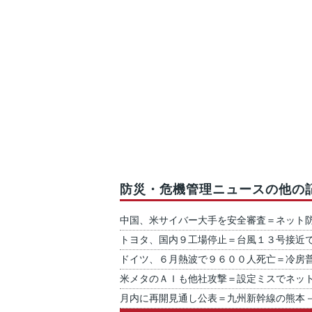
防災・危機管理ニュースの他の
中国、米サイバー大手を安全審査＝ネット
トヨタ、国内９工場停止＝台風１３号接近
ドイツ、６月熱波で９６００人死亡＝冷房
米メタのＡＩも他社攻撃＝設定ミスでネッ
月内に再開見通し公表＝九州新幹線の熊本