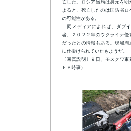
亡した。ロシア当局は身元を明
よると、死亡したのは国防省ロ
の可能性がある。
同メディアによれば、ダブイ
者。２０２２年のウクライナ侵
だったとの情報もある。現場周
に仕掛けられていたもようだ
〔写真説明〕９日、モスクワ東
ＦＰ時事）