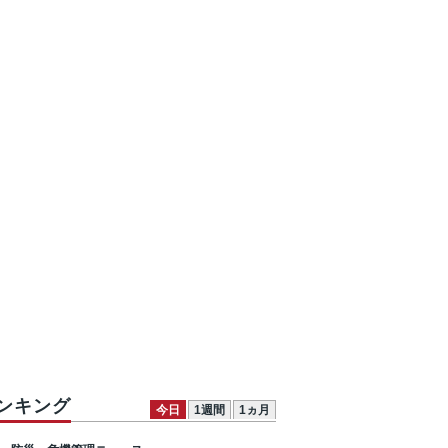
ンキング
今日
1週間
1ヵ月