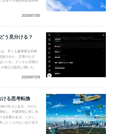
たま赤十字病院高度救命救
2026/07/30
、どう見分ける？
では、早くも豪華寝台列車
拡散された。災害のたび
ばいいか。デジタル空間の
gence の竜口七彩氏に聞いた。
2026/07/29
おける思考転換
企業価値の向上にある。そのた
開拓し、不確実性に対し合
ける必要がある。しかし、
験したことのないほど拡大