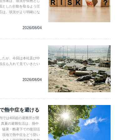
担当者は、状況が依然とし
固とした行動を取るよう圧
応は、状況がより明確にな
2026/08/04
したが、今回は本社及び中
観点も入れて見ていきたい
2026/08/04
地で熱中症を避ける
内では400超の避難所が開
。真夏の避難生活は、熱中
、猛暑・酷暑下での復旧活
。現地で熱中症をどう防い