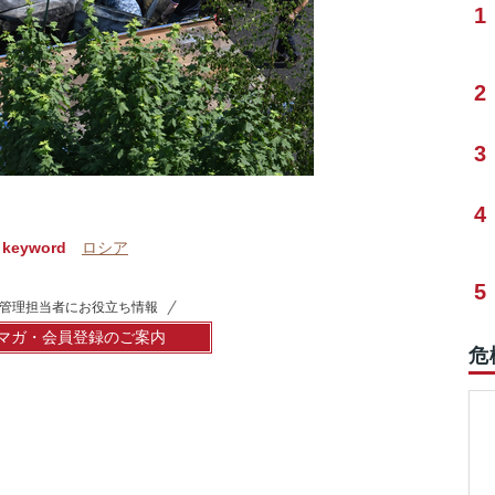
1
2
3
4
keyword
ロシア
5
管理担当者にお役立ち情報
マガ・会員登録のご案内
危