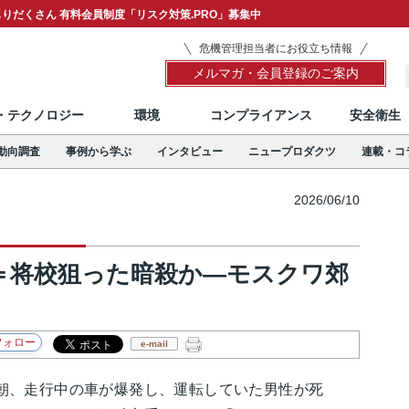
りだくさん 有料会員制度「リスク対策.PRO」募集中
危機管理担当者にお役立ち情報
メルマガ・会員登録のご案内
T・テクノロジー
環境
コンプライアンス
安全衛生
動向調査
事例から学ぶ
インタビュー
ニュープロダクツ
連載・コ
2026/06/10
＝将校狙った暗殺か―モスクワ郊
e-mail
、走行中の車が爆発し、運転していた男性が死