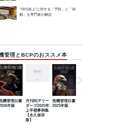
“SNS炎上”に対する「予防」と「初
動」を専門家が解説
機管理とBCPのおススメ本
危機管理白書
月刊BCPリー
危機管理白書
2023年防災・
危機管理白書
2026年版
ダーズ2025年
2025年版
BCP・リスク
2024年版
上半期事例集
マネジメント
【永久保存
事例集【永久
版】
保存版】