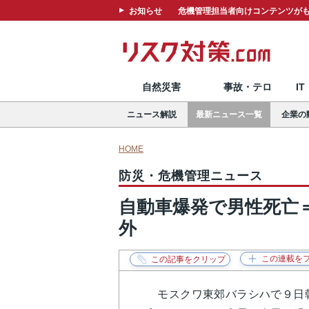
お知らせ
危機管理担当者向けコンテンツがも
自然災害
事故・テロ
I
ニュース解説
最新ニュース一覧
企業の
HOME
防災・危機管理ニュース
自動車爆発で男性死亡
外
モスクワ東郊バラシハで９日朝