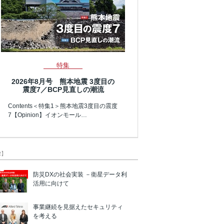
特集
2026年8月号 熊本地震 3度目の
震度7／BCP見直しの潮流
Contents＜特集1＞熊本地震3度目の震度
7【Opinion】イオンモール…
R】
防災DXの社会実装 －衛星データ利
活用に向けて
事業継続を見据えたセキュリティ
を考える