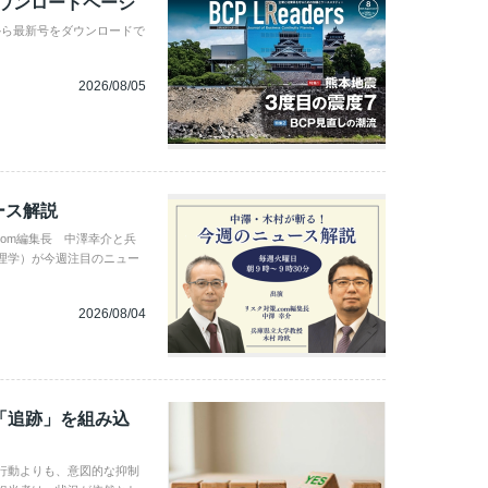
ダウンロードページ
から最新号をダウンロードで
2026/08/05
ース解説
com編集長 中澤幸介と兵
理学）が今週注目のニュー
2026/08/04
「追跡」を組み込
行動よりも、意図的な抑制