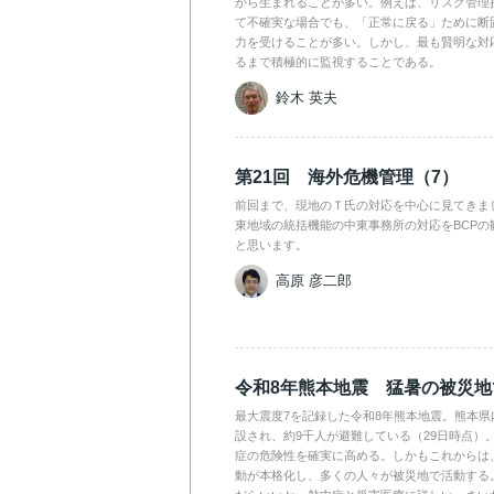
から生まれることが多い。例えば、リスク管理
て不確実な場合でも、「正常に戻る」ために断
力を受けることが多い。しかし、最も賢明な対
るまで積極的に監視することである。
鈴木 英夫
第21回 海外危機管理（7）
前回まで、現地のＴ氏の対応を中心に見てきま
東地域の統括機能の中東事務所の対応をBCPの
と思います。
高原 彦二郎
令和8年熊本地震 猛暑の被災
最大震度7を記録した令和8年熊本地震。熊本県
設され、約9千人が避難している（29日時点）
症の危険性を確実に高める。しかもこれからは
動が本格化し、多くの人々が被災地で活動する