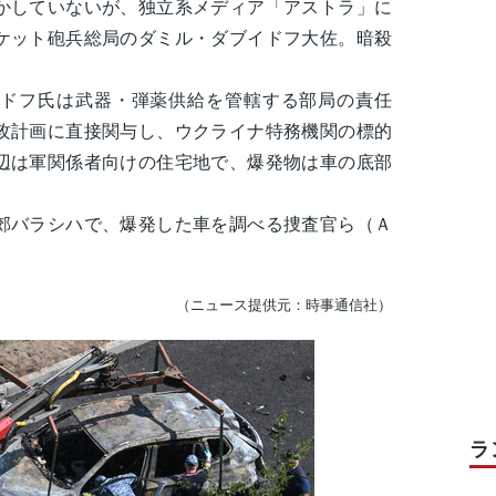
かしていないが、独立系メディア「アストラ」に
ケット砲兵総局のダミル・ダブイドフ大佐。暗殺
ドフ氏は武器・弾薬供給を管轄する部局の責任
攻計画に直接関与し、ウクライナ特務機関の標的
辺は軍関係者向けの住宅地で、爆発物は車の底部
。
郊バラシハで、爆発した車を調べる捜査官ら（Ａ
（ニュース提供元：時事通信社）
ラ