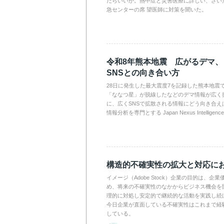
だらいいか。熱中症と災害医療に詳しい、さい
急センターの席 望医師に対策を聞いた。
令和8年熊本地震 広がるデマ
SNSとの向き合い方
28日に発生した最大震度7を記録した熊本地震
「ななつ星」が脱線したなどのデマ情報が広く
に、広くSNSで拡散される情報にどう向き合え
情報分析を専門とする Japan Nexus Intelli
構造的不確実性の拡大と対応に
イメージ（Adobe Stock）企業の目的は、
め、将来の不確実性のなかからビジネス機会を
理的に対処し安定的で継続的な活動を実践し続
今日企業が直面している不確実性はこれまで経
している。