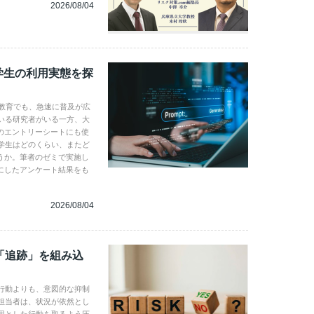
2026/08/04
学生の利用実態を探
学教育でも、急速に普及が広
いる研究者がいる一方、大
のエントリーシートにも使
学生はどのくらい、またど
うか。筆者のゼミで実施し
にしたアンケート結果をも
2026/08/04
「追跡」を組み込
行動よりも、意図的な抑制
担当者は、状況が依然とし