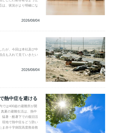
固とした行動を取るよう圧
応は、状況がより明確にな
2026/08/04
したが、今回は本社及び中
観点も入れて見ていきたい
2026/08/04
地で熱中症を避ける
内では400超の避難所が開
。真夏の避難生活は、熱中
、猛暑・酷暑下での復旧活
。現地で熱中症をどう防い
たま赤十字病院高度救命救