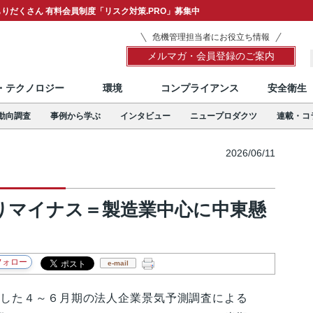
りだくさん 有料会員制度「リスク対策.PRO」募集中
危機管理担当者にお役立ち情報
メルマガ・会員登録のご案内
T・テクノロジー
環境
コンプライアンス
安全衛生
動向調査
事例から学ぶ
インタビュー
ニュープロダクツ
連載・コ
2026/06/11
りマイナス＝製造業中心に中東懸
e-mail
した４～６月期の法人企業景気予測調査による