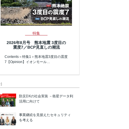
特集
2026年8月号 熊本地震 3度目の
震度7／BCP見直しの潮流
Contents＜特集1＞熊本地震3度目の震度
7【Opinion】イオンモール…
R】
防災DXの社会実装 －衛星データ利
活用に向けて
事業継続を見据えたセキュリティ
を考える