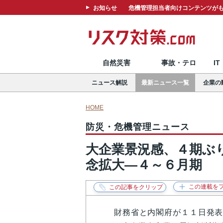
お知らせ
危機管理担当者向けコンテンツがも
自然災害
事故・テロ
I
ニュース解説
最新ニュース一覧
企業の
HOME
防災・危機管理ニュース
大企業景況感、４期ぶ
念拡大―４～６月期
財務省と内閣府が１１日発表