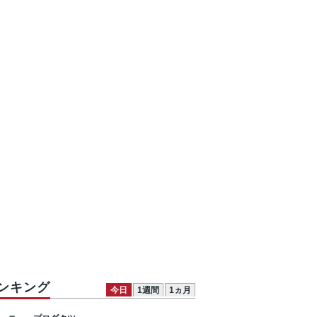
ンキング
今日
1週間
1ヵ月