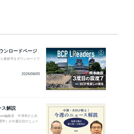
ダウンロードページ
から最新号をダウンロードで
2026/08/05
ース解説
com編集長 中澤幸介と兵
理学）が今週注目のニュー