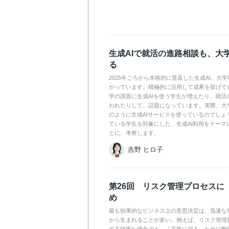
生成AIで就活の進路相談も、大
る
2025年ごろから本格的に普及した生成AI。大
がっています。積極的に活用して成果を挙げて
学の課題に生成AIを使う学生が増えたり、就活
われたりして、話題になっています。実際、大
のように生成AIサービスを使っているのでしょ
ている学生を対象にした、生成AI利用をテーマ
とに、考察します。
吉野 ヒロ子
第26回 リスク管理プロセスに
め
最も効果的なビジネス上の意思決定は、迅速な
から生まれることが多い。例えば、リスク管理