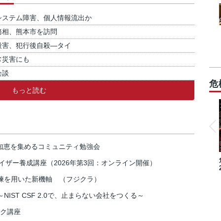
システム障害、個人情報流出か
務相、熊本市を訪問
殺害、犯行後自殺―タイ
常災害にも
会談
危
もっと読む
の知恵を集めるコミュニティ勉強会
イザー養成講座（2026年第3回：オンライン開催）
練を用いた新機軸 （フジクラ）
IST CSF 2.0で、止まらない会社をつくる～
スク講座