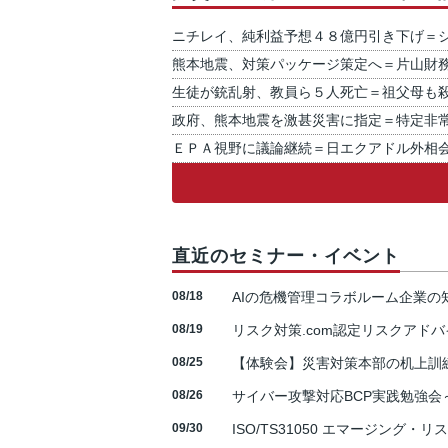
ニチレイ、純利益予想４８億円引き下げ＝
熊本地震、対策パッケージ策定へ＝片山財
生徒が銃乱射、教員ら５人死亡＝祖父母も
政府、熊本地震を激甚災害に指定＝特定非
ＥＰＡ視野に議論継続＝日エクアドル外相
直近のセミナー・イベント
08/18
AIの危機管理コラボルーム企業
08/19
リスク対策.com認定リスクアドバ
08/25
【体験会】災害対策本部の机上訓
08/26
サイバー攻撃対応BCP実践勉強会～N
09/30
ISO/TS31050 エマージング・リ