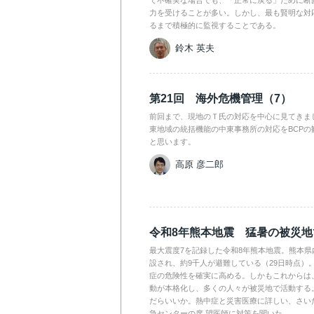
て不確実な場合でも、「正常に戻る」ために断
力を受けることが多い。しかし、最も賢明な対
るまで積極的に監視することである。
鈴木 英夫
第21回 海外危機管理（7）
前回まで、現地のＴ氏の対応を中心に見てきま
東地域の統括機能の中東事務所の対応をBCPの
と思います。
高原 彦二郎
令和8年熊本地震 猛暑の被災
最大震度7を記録した令和8年熊本地震。熊本県
設され、約9千人が避難している（29日時点）
症の危険性を確実に高める。しかもこれからは
動が本格化し、多くの人々が被災地で活動する
だらいいか。熱中症と災害医療に詳しい、さい
急センターの席 望医師に対策を聞いた。