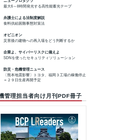
ニュープロダクツ
最大6～8時間発光する高性能蓄光テープ
弁護士による法制度解説
食料供給困難事態対策法
オピニオン
災害後の建物への再入場をどう判断するか
企業よ、サイバーリスクに備えよ
SDNを使ったセキュリティソリューション
防災・危機管理ニュース
〔熊本地震影響〕トヨタ、福岡３工場の稼働停止
＝２９日生産再開予定
機管理担当者向け月刊PDF冊子