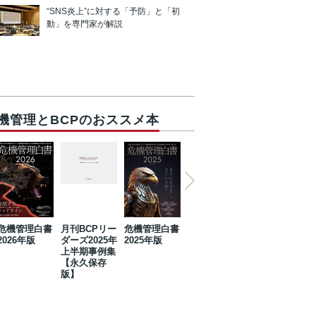
“SNS炎上”に対する「予防」と「初
動」を専門家が解説
機管理とBCPのおススメ本
危機管理白書
月刊BCPリー
危機管理白書
2023年防災・
危機管理白書
2026年版
ダーズ2025年
2025年版
BCP・リスク
2024年版
上半期事例集
マネジメント
【永久保存
事例集【永久
版】
保存版】