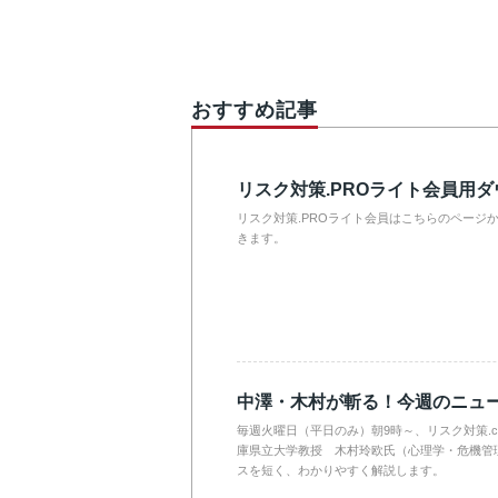
おすすめ記事
リスク対策.PROライト会員用
リスク対策.PROライト会員はこちらのページ
きます。
中澤・木村が斬る！今週のニュ
毎週火曜日（平日のみ）朝9時～、リスク対策.
庫県立大学教授 木村玲欧氏（心理学・危機管
スを短く、わかりやすく解説します。