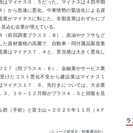
数はマイナス０．５だった。マイナスは４四半期
４）から急速に悪化。中東情勢の緊迫化による資
造業がマイナスに転じた。非製造業はわずかにプ
を見込む企業が増えている。
（前回調査プラス３．８）。原油やナフサなど
した資材価格の高騰で、自動車・同付属品製造業
造業はマイナス７．４と、景況感は大きく悪化し
２７（同プラス４．６）。金融業やサービス業
受けたコスト悪化不安から建設業はマイナス１
はマイナス１７．６。先行きについては、大企業
．３、１０～１２月期がプラス４．５と回復を見
ル群（手前）と富士山＝２０２５年１１月（ＡＦ
ラ
（ニュース提供元：時事通信社）