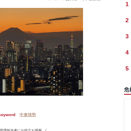
1
2
3
4
5
危
keyword
中東情勢
管理担当者にお役立ち情報