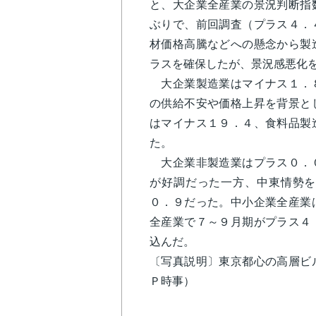
と、大企業全産業の景況判断指
ぶりで、前回調査（プラス４．
材価格高騰などへの懸念から製
ラスを確保したが、景況感悪化
大企業製造業はマイナス１．８
の供給不安や価格上昇を背景と
はマイナス１９．４、食料品製
た。
大企業非製造業はプラス０．０
が好調だった一方、中東情勢を
０．９だった。中小企業全産業
全産業で７～９月期がプラス４
込んだ。
〔写真説明〕東京都心の高層ビ
Ｐ時事）