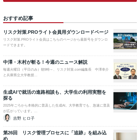
おすすめ記事
リスク対策.PROライト会員用ダウンロードページ
リスク対策.PROライト会員はこちらのページから最新号をダウンロ
ードできます。
中澤・木村が斬る！今週のニュース解説
毎週火曜日（平日のみ）朝9時～、リスク対策.com編集長 中澤幸介
と兵庫県立大学教授…
生成AIで就活の進路相談も、大学生の利用実態を
探る
2025年ごろから本格的に普及した生成AI。大学教育でも、急速に普及
が広がっています。…
吉野 ヒロ子
第26回 リスク管理プロセスに「追跡」を組み込
め