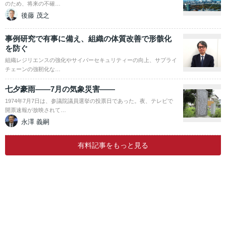
のため、将来の不確…
後藤 茂之
事例研究で有事に備え、組織の体質改善で形骸化
を防ぐ
組織レジリエンスの強化やサイバーセキュリティーの向上、サプライ
チェーンの強靭化な…
七夕豪雨――7月の気象災害――
1974年7月7日は、参議院議員選挙の投票日であった。夜、テレビで
開票速報が放映されて…
永澤 義嗣
有料記事をもっと見る