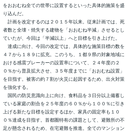
をおおむね全ての世帯に設置するといった具体的施策を盛
り込んだ。
計画を改定するのは２０１５年以来。従来計画では、死
者数と全壊・焼失する建物を「おおむね半減」させるとし
ていたが、今回は「半減以上」へと目標を引き上げた。
達成に向け、今回の改定では、具体的な施策目標の数を
４７から１８９に拡充。このうち、１都９県の対象地域に
おける感震ブレーカーの設置率について、２４年度の２
０％から普及拡大させ、３５年度までに「おおむね設置」
を目指す。被害の約７割が火災に起因するため、出火対策
を強化する。
国民の防災意識向上に向け、食料品を３日分以上備蓄し
ている家庭の割合を２５年度の６０％から１００％に引き
上げる新たな目標を設定するほか、家具の固定率も１０
０％達成を目指す。首都圏特有の課題として、避難所の不
足が懸念されるため、在宅避難を推進。全てのマンション