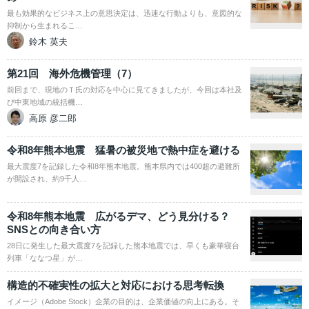
最も効果的なビジネス上の意思決定は、迅速な行動よりも、意図的な
抑制から生まれるこ…
鈴木 英夫
第21回 海外危機管理（7）
前回まで、現地のＴ氏の対応を中心に見てきましたが、今回は本社及
び中東地域の統括機…
高原 彦二郎
令和8年熊本地震 猛暑の被災地で熱中症を避ける
最大震度7を記録した令和8年熊本地震。熊本県内では400超の避難所
が開設され、約9千人…
令和8年熊本地震 広がるデマ、どう見分ける？
SNSとの向き合い方
28日に発生した最大震度7を記録した熊本地震では、早くも豪華寝台
列車「ななつ星」が…
構造的不確実性の拡大と対応における思考転換
イメージ（Adobe Stock）企業の目的は、企業価値の向上にある。そ