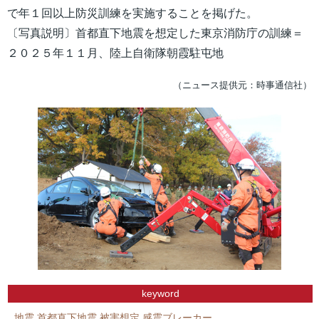
で年１回以上防災訓練を実施することを掲げた。
〔写真説明〕首都直下地震を想定した東京消防庁の訓練＝
２０２５年１１月、陸上自衛隊朝霞駐屯地
（ニュース提供元：時事通信社）
keyword
地震
首都直下地震
被害想定
感震ブレーカー