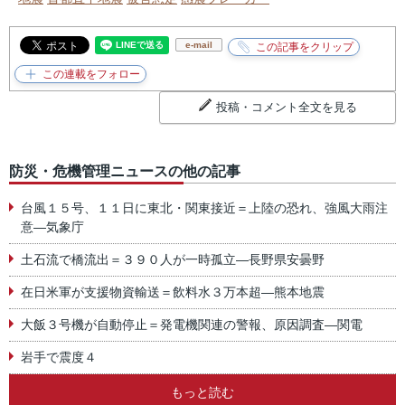
e-mail
投稿・コメント全文を見る
防災・危機管理ニュースの他の記事
台風１５号、１１日に東北・関東接近＝上陸の恐れ、強風大雨注
意―気象庁
土石流で橋流出＝３９０人が一時孤立―長野県安曇野
在日米軍が支援物資輸送＝飲料水３万本超―熊本地震
大飯３号機が自動停止＝発電機関連の警報、原因調査―関電
岩手で震度４
もっと読む