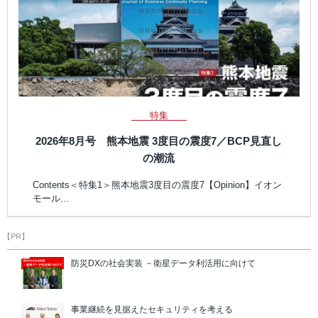
特集
2026年8月号 熊本地震 3度目の震度7／BCP見直し
の潮流
Contents＜特集1＞熊本地震3度目の震度7【Opinion】イオン
モール…
【PR】
防災DXの社会実装 －衛星データ利活用に向けて
事業継続を見据えたセキュリティを考える