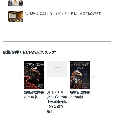
“SNS炎上”に対する「予防」と「初動」を専門家が解説
危機管理とBCPのおススメ本
危機管理白書
月刊BCPリー
危機管理白書
2023年防災・
2026年版
ダーズ2025年
2025年版
BCP・リスク
上半期事例集
マネジメント
【永久保存
事例集【永久
版】
保存版】