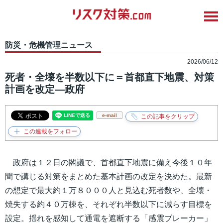
防災・危機管理ニュース
2026/06/12
死者・全壊を半数以下に＝首都直下地震、対策
計画を改定―政府
e-mail
政府は１２日の閣議で、首都直下地震に備え今後１０年
間で講じる対策をまとめた基本計画の改定を決めた。最新
の想定で最大約１万８０００人と見込む死者数や、全壊・
焼失する約４０万棟を、それぞれ半数以下に減らす目標を
設定。揺れを感知して通電を遮断する「感震ブレーカー」