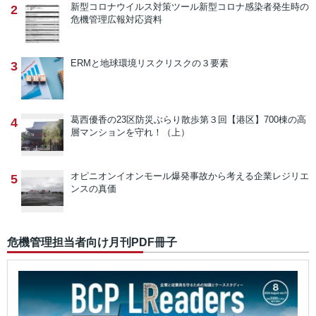
新型コロナウイルス対策ツール
新型コロナ感染者発生時の
2
危機管理広報対応資料
ERMと地球環境リスク
リスクの３要素
3
葛西優香の23区防災ぶらり散歩
第３回【港区】700棟の高
4
層マンションを守れ！（上）
オピニオン
イオンモール爆発事故から考える企業レジリエ
5
ンスの真価
危機管理担当者向け月刊PDF冊子