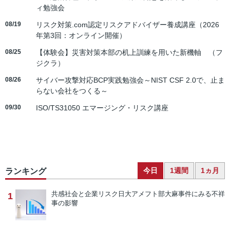
ィ勉強会
08/19
リスク対策.com認定リスクアドバイザー養成講座（2026
年第3回：オンライン開催）
08/25
【体験会】災害対策本部の机上訓練を用いた新機軸 （フ
ジクラ）
08/26
サイバー攻撃対応BCP実践勉強会～NIST CSF 2.0で、止ま
らない会社をつくる～
09/30
ISO/TS31050 エマージング・リスク講座
今日
1週間
1ヵ月
ランキング
共感社会と企業リスク
日大アメフト部大麻事件にみる不祥
1
事の影響