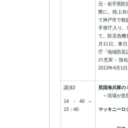
元・岩手県防
際に、陸上自
て神戸市で救
手県庁入り。
て、防災危機管
月11日、東
庁「地域防災
の充実・強化
2013年4月1
講演2
英国海兵隊の
～現場が意思
14：40～
15：40
マッキニーロ