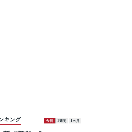
ンキング
今日
1週間
1ヵ月