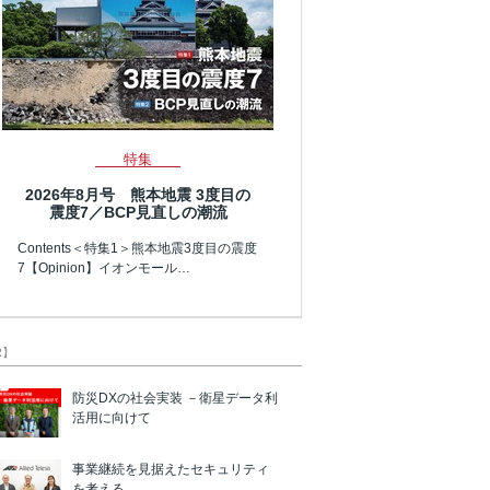
特集
2026年8月号 熊本地震 3度目の
震度7／BCP見直しの潮流
Contents＜特集1＞熊本地震3度目の震度
7【Opinion】イオンモール…
R】
防災DXの社会実装 －衛星データ利
活用に向けて
事業継続を見据えたセキュリティ
を考える