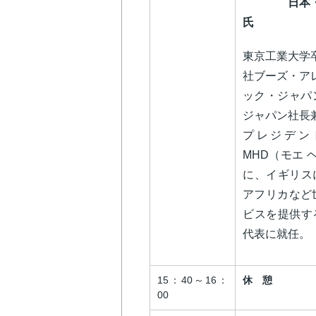
日本・アジ
氏
東京工業大学
社ブーズ・ア
ック・ジャパン
ジャパン社長
プレジデント
MHD（モエ 
に、イギリス
アフリカなど
ビスを提供す
代表に就任。
15：40～16：
休 憩
00