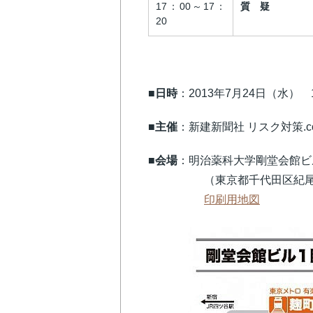
17：00～17：
質 疑
20
■日時
：2013年7月24日（水） 
■主催
：新建新聞社 リスク対策.c
■会場
：明治薬科大学剛堂会館ビ
（東京都千代田区紀尾井町
印刷用地図