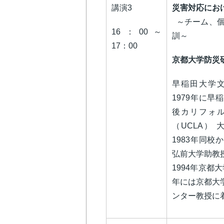
講演3
災害対応にお
～チーム、個
16：00～
訓～
17：00
京都大学防災
早稲田大学
1979年に
後カリフォ
（UCLA）
1983年同
弘前大学助教
1994年京都
年には京都大
ンター教授に