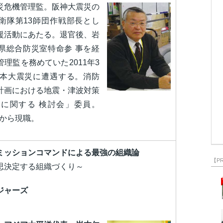
災危機管理監。阪神大震災の
衛隊第13師団作戦部長とし
援活動にあたる。退官後、岩
県総合防災室特命参 事を経
理監を務めていた2011年3
日本大震災に遭遇する。消防
計画における地震・津波対策
に関する 検討会」委員。
日から現職。
ミッションコマンドによる最強の組織論
【P
決定する組織づくり～
ジャーズ