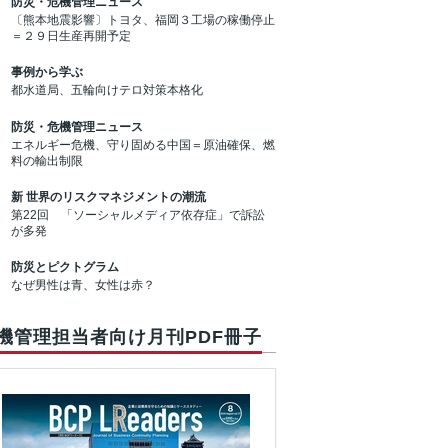
防災・危機管理ニュース
〔熊本地震影響〕トヨタ、福岡３工場の稼働停止
＝２９日生産再開予定
事例から学ぶ
都水道局、五輪向けテロ対策本格化
防災・危機管理ニュース
エネルギー危機、守り固める中国＝原油確保、燃
料の輸出制限
新 世界のリスクマネジメントの潮流
第22回 「ソーシャルメディア依存症」で訴訟
が多発
防災とピクトグラム
なぜ男性は青、女性は赤？
機管理担当者向け月刊PDF冊子