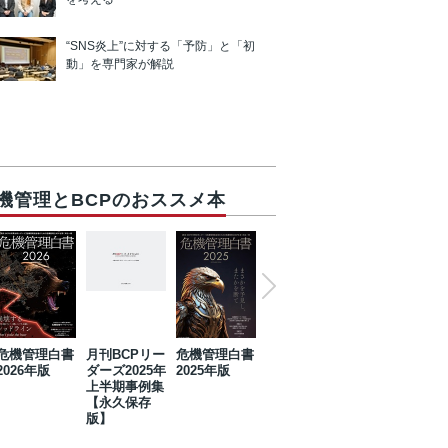
“SNS炎上”に対する「予防」と「初
動」を専門家が解説
機管理とBCPのおススメ本
危機管理白書
月刊BCPリー
危機管理白書
2023年防災・
危機管理白書
2026年版
ダーズ2025年
2025年版
BCP・リスク
2024年版
上半期事例集
マネジメント
【永久保存
事例集【永久
版】
保存版】