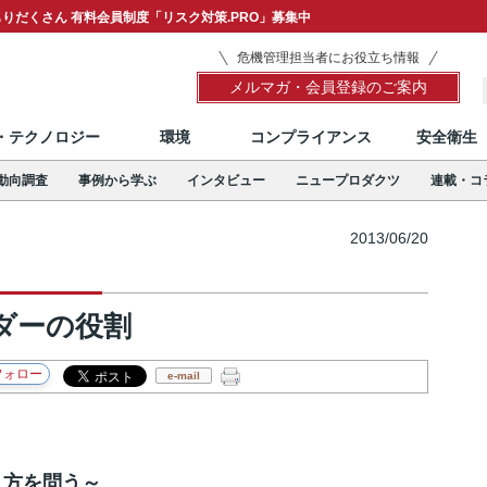
りだくさん 有料会員制度「リスク対策.PRO」募集中
危機管理担当者にお役立ち情報
メルマガ・会員登録のご案内
T・テクノロジー
環境
コンプライアンス
安全衛生
動向調査
事例から学ぶ
インタビュー
ニュープロダクツ
連載・コ
2013/06/20
ダーの役割
e-mail
り方を問う～