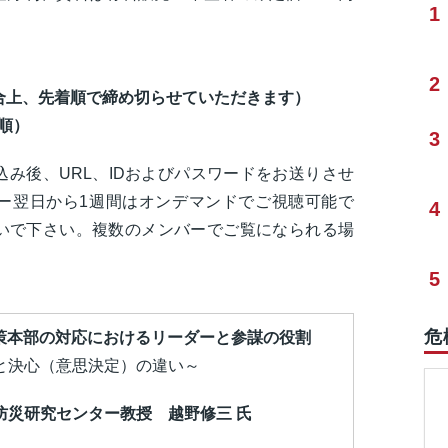
1
2
上、先着順で締め切らせていただきます）
着順）
3
み後、URL、IDおよびパスワードをお送りさせ
ー翌日から1週間はオンデマンドでご視聴可能で
4
ないで下さい。複数のメンバーでご覧になられる場
5
危
対策本部の対応におけるリーダーと参謀の役割
と決心（意思決定）の違い～
防災研究センター教授 越野修三 氏