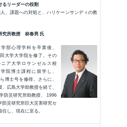
けるリーダーの役割
人、課題への対処と、ハリケーンサンディの教
研究所教授 林春男 氏
文学部心理学科を卒業後、
早稲田大学大学院を修了。その
ルニア大学ロサンゼルス校
 大学院博士課程に留学し、
校から博士号を修得。さらに、
授、広島大学助教授を経て、
大学防災研究所助教授、 1996
学防災研究所巨大災害研究セ
着任し、現在に至る。