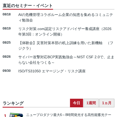
直近のセミナー・イベント
08/18
AIの危機管理コラボルーム企業の知恵を集めるコミュニテ
ィ勉強会
08/19
リスク対策.com認定リスクアドバイザー養成講座（2026
年第3回：オンライン開催）
08/25
【体験会】災害対策本部の机上訓練を用いた新機軸 （フ
ジクラ）
08/26
サイバー攻撃対応BCP実践勉強会～NIST CSF 2.0で、止ま
らない会社をつくる～
09/30
ISO/TS31050 エマージング・リスク講座
今日
1週間
1ヵ月
ランキング
ニュープロダクツ
最大6～8時間発光する高性能蓄光テー
1