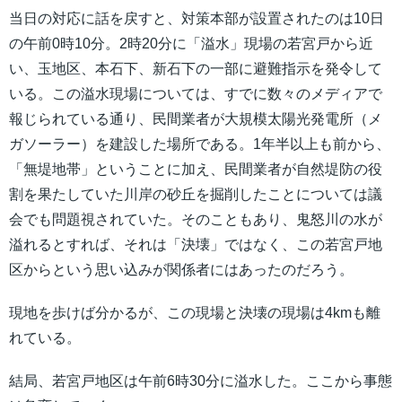
当日の対応に話を戻すと、対策本部が設置されたのは10日
の午前0時10分。2時20分に「溢水」現場の若宮戸から近
い、玉地区、本石下、新石下の一部に避難指示を発令して
いる。この溢水現場については、すでに数々のメディアで
報じられている通り、民間業者が大規模太陽光発電所（メ
ガソーラー）を建設した場所である。1年半以上も前から、
「無堤地帯」ということに加え、民間業者が自然堤防の役
割を果たしていた川岸の砂丘を掘削したことについては議
会でも問題視されていた。そのこともあり、鬼怒川の水が
溢れるとすれば、それは「決壊」ではなく、この若宮戸地
区からという思い込みが関係者にはあったのだろう。
現地を歩けば分かるが、この現場と決壊の現場は4kmも離
れている。
結局、若宮戸地区は午前6時30分に溢水した。ここから事態