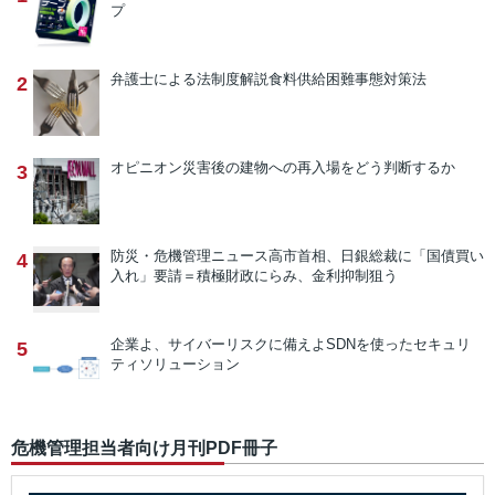
プ
弁護士による法制度解説
食料供給困難事態対策法
2
オピニオン
災害後の建物への再入場をどう判断するか
3
防災・危機管理ニュース
高市首相、日銀総裁に「国債買い
4
入れ」要請＝積極財政にらみ、金利抑制狙う
企業よ、サイバーリスクに備えよ
SDNを使ったセキュリ
5
ティソリューション
危機管理担当者向け月刊PDF冊子