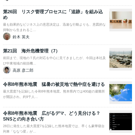
第26回 リスク管理プロセスに「追跡」を組み込
め
最も効果的なビジネス上の意思決定は、迅速な行動よりも、意図的な
抑制から生まれるこ…
鈴木 英夫
第21回 海外危機管理（7）
前回まで、現地のＴ氏の対応を中心に見てきましたが、今回は本社及
び中東地域の統括機…
高原 彦二郎
令和8年熊本地震 猛暑の被災地で熱中症を避ける
最大震度7を記録した令和8年熊本地震。熊本県内では400超の避難所
が開設され、約9千人…
令和8年熊本地震 広がるデマ、どう見分ける？
SNSとの向き合い方
28日に発生した最大震度7を記録した熊本地震では、早くも豪華寝台
列車「ななつ星」が…