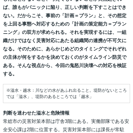
ば、誰もがパニックに陥り、正しい判断を下すことはでき
ない。だからこそ、事前の「計画＝プラン」と、その想定
を上回る事態へ対応するための「計画の策定能力＝プラン
ニング」の双方が求められる。それを実現するには、一組
織だけではなく災害対応にあたる組織間の連携が不可欠に
なる。そのために、あらかじめどのタイミングでそれぞれ
の主体が何をするかを決めておくのがタイムライン防災で
ある。そんな視点から、今回の鬼怒川決壊への対応を検証
する。
※溢水・越水：川などの水があふれ出ること。堤防がないところ
では「溢水」、堤防のあるところでは「越水」
判断を迷わせた溢水と危険情報
常総市の災害対策本部は庁舎3階にある。実働部隊である安
全安心課は2階に位置する。災害対策本部には課長が常駐