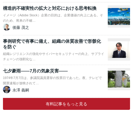
構造的不確実性の拡大と対応における思考転換
イメージ（Adobe Stock）企業の目的は、企業価値の向上にある。そ
のため、将来の不確…
後藤 茂之
事例研究で有事に備え、組織の体質改善で形骸化
を防ぐ
組織レジリエンスの強化やサイバーセキュリティーの向上、サプライ
チェーンの強靭化な…
七夕豪雨――7月の気象災害――
1974年7月7日は、参議院議員選挙の投票日であった。夜、テレビで
開票速報が放映されて…
永澤 義嗣
有料記事をもっと見る