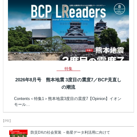
特集
2026年8月号 熊本地震 3度目の震度7／BCP見直し
の潮流
Contents＜特集1＞熊本地震3度目の震度7【Opinion】イオン
モール…
【PR】
防災DXの社会実装 －衛星データ利活用に向けて