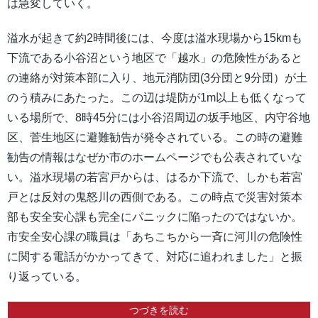
は急変していく。
溢水が起きて約2時間後には、今度は溢水現場から15kmも
下流である小谷沼という地区で「越水」の危険性があると
の連絡が対策本部に入り、地元消防団(3分団と9分団）が土
のう積みにあたった。この辺は堤防が1m以上も低くなって
いる場所で、8時45分には小谷沼周辺の坂手地区、内守谷地
区、菅生地区に避難勧告が発令されている。この時の避難
勧告の情報はなぜか市のホームページでも公表されていな
い。溢水現場の若宮戸からは、はるか下流で、しかも若宮
戸とは反対の鬼怒川の西側である。この時点で災害対策本
部も安全安心課も完全にパニックに陥ったのではないか。
市安全安心課の職員は「あちこちから一斉に河川の危険性
に関する電話がかかってきて、対応に追われました」と振
り返っている。
つづきを読む