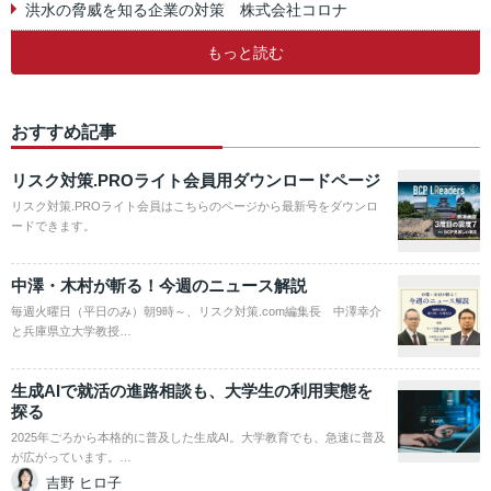
洪水の脅威を知る企業の対策 株式会社コロナ
もっと読む
おすすめ記事
リスク対策.PROライト会員用ダウンロードページ
リスク対策.PROライト会員はこちらのページから最新号をダウンロ
ードできます。
中澤・木村が斬る！今週のニュース解説
毎週火曜日（平日のみ）朝9時～、リスク対策.com編集長 中澤幸介
と兵庫県立大学教授…
生成AIで就活の進路相談も、大学生の利用実態を
探る
2025年ごろから本格的に普及した生成AI。大学教育でも、急速に普及
が広がっています。…
吉野 ヒロ子