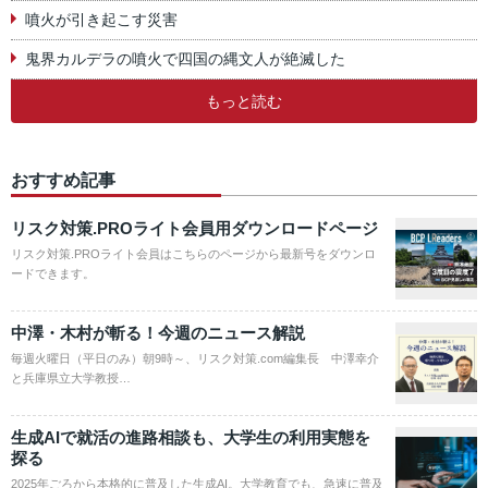
噴火が引き起こす災害
鬼界カルデラの噴火で四国の縄文人が絶滅した
もっと読む
おすすめ記事
リスク対策.PROライト会員用ダウンロードページ
リスク対策.PROライト会員はこちらのページから最新号をダウンロ
ードできます。
中澤・木村が斬る！今週のニュース解説
毎週火曜日（平日のみ）朝9時～、リスク対策.com編集長 中澤幸介
と兵庫県立大学教授…
生成AIで就活の進路相談も、大学生の利用実態を
探る
2025年ごろから本格的に普及した生成AI。大学教育でも、急速に普及