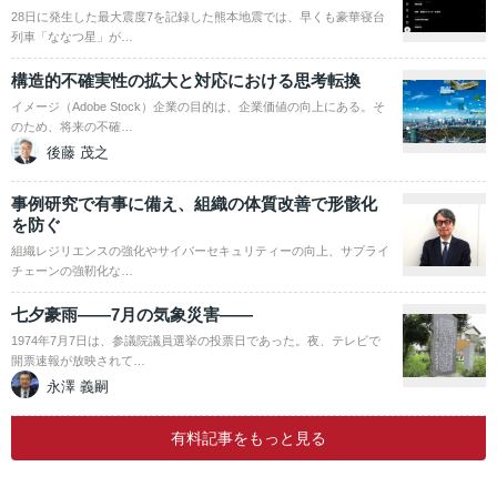
28日に発生した最大震度7を記録した熊本地震では、早くも豪華寝台
列車「ななつ星」が…
構造的不確実性の拡大と対応における思考転換
イメージ（Adobe Stock）企業の目的は、企業価値の向上にある。そ
のため、将来の不確…
後藤 茂之
事例研究で有事に備え、組織の体質改善で形骸化
を防ぐ
組織レジリエンスの強化やサイバーセキュリティーの向上、サプライ
チェーンの強靭化な…
七夕豪雨――7月の気象災害――
1974年7月7日は、参議院議員選挙の投票日であった。夜、テレビで
開票速報が放映されて…
永澤 義嗣
有料記事をもっと見る