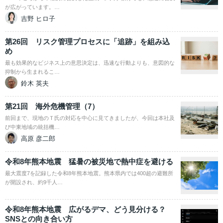
が広がっています。…
吉野 ヒロ子
第26回 リスク管理プロセスに「追跡」を組み込
め
最も効果的なビジネス上の意思決定は、迅速な行動よりも、意図的な
抑制から生まれるこ…
鈴木 英夫
第21回 海外危機管理（7）
前回まで、現地のＴ氏の対応を中心に見てきましたが、今回は本社及
び中東地域の統括機…
高原 彦二郎
令和8年熊本地震 猛暑の被災地で熱中症を避ける
最大震度7を記録した令和8年熊本地震。熊本県内では400超の避難所
が開設され、約9千人…
令和8年熊本地震 広がるデマ、どう見分ける？
SNSとの向き合い方