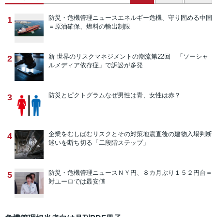
防災・危機管理ニュース
エネルギー危機、守り固める中国
1
＝原油確保、燃料の輸出制限
新 世界のリスクマネジメントの潮流
第22回 「ソーシャ
2
ルメディア依存症」で訴訟が多発
防災とピクトグラム
なぜ男性は青、女性は赤？
3
企業をむしばむリスクとその対策
地震直後の建物入場判断
4
迷いを断ち切る「二段階ステップ」
防災・危機管理ニュース
ＮＹ円、８カ月ぶり１５２円台＝
5
対ユーロでは最安値