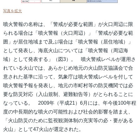
写真を拡大
噴火警報の名称は、「警戒が必要な範囲」が火口周辺に限
られる場合は「噴火警報（火口周辺）」「警戒が必要な範
囲」が居住地域まで及ぶ場合は「噴火警報（居住地域）」
として発表し、海底火山については「噴火警報（周辺海
域）として発表する」（図3）。 噴火警戒レベルが運用さ
れている火山では、あらかじめ地元の火山防災協議会で合
意された基準に沿って、気象庁は噴火警戒レベルを付して
噴火警報予報を発表し、地元の市町村等の防災機関では必
要な防災対応（入山規制、避難勧告等）がとられることに
なっている。 2009年（平成21）6月には、年今後100年程
度の中長期的な噴火の可能性および社会的影響を踏まえ、
「火山防災のために監視観測体制の充実等の必・要がある
火山」として47火山が選定された。