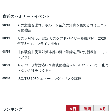
直近のセミナー・イベント
08/18
AIの危機管理コラボルーム企業の知恵を集めるコミュニテ
ィ勉強会
08/19
リスク対策.com認定リスクアドバイザー養成講座（2026
年第3回：オンライン開催）
08/25
【体験会】災害対策本部の机上訓練を用いた新機軸 （フ
ジクラ）
08/26
サイバー攻撃対応BCP実践勉強会～NIST CSF 2.0で、止ま
らない会社をつくる～
09/30
ISO/TS31050 エマージング・リスク講座
今日
1週間
1ヵ月
ランキング