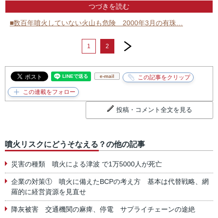
つづきを読む
■数百年噴火していない火山も危険 2000年3月の有珠…
next
1
2
e-mail
投稿・コメント全文を見る
噴火リスクにどうそなえる？の他の記事
災害の種類 噴火による津波 で1万5000人が死亡
企業の対策① 噴火に備えたBCPの考え方 基本は代替戦略、網
羅的に経営資源を見直せ
降灰被害 交通機関の麻痺、停電 サプライチェーンの途絶