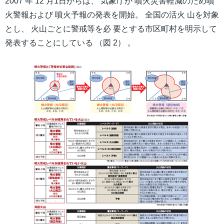
2007 年 12 月1日からは、 気象庁が 噴火災害軽減のため噴
火警報および 噴火予報の発表を開始。 全国の活火 山を対象
とし、 火山ごとに警戒等を必 要とする市区町村を明示して
発表することにしている （図 2） 。