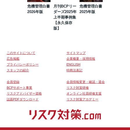
危機管理白書
月刊BCPリー
危機管理白書
2023年防災・
2026年版
ダーズ2025年
2025年版
BCP・リスク
上半期事例集
マネジメント
【永久保存
事例集【永久
版】
保存版】
このサイトについて
サイトマップ
広告掲載
企業概要・採用情報
プライバシーポリシー
ENGLISH
スタッフの紹介
特商法表記
会員登録
会員情報変更・確認・退会
BCPサポート事業
リスク対策研修
リスクアドバイザー資格
オンライン社員研修支援
誌面PDFダウンロード
リスク対策アカデミー