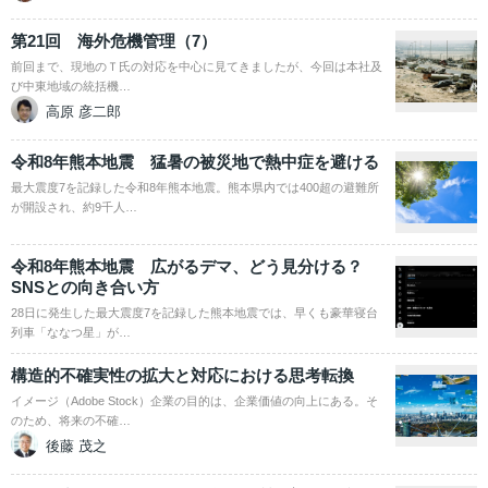
第21回 海外危機管理（7）
前回まで、現地のＴ氏の対応を中心に見てきましたが、今回は本社及
び中東地域の統括機…
高原 彦二郎
令和8年熊本地震 猛暑の被災地で熱中症を避ける
最大震度7を記録した令和8年熊本地震。熊本県内では400超の避難所
が開設され、約9千人…
令和8年熊本地震 広がるデマ、どう見分ける？
SNSとの向き合い方
28日に発生した最大震度7を記録した熊本地震では、早くも豪華寝台
列車「ななつ星」が…
構造的不確実性の拡大と対応における思考転換
イメージ（Adobe Stock）企業の目的は、企業価値の向上にある。そ
のため、将来の不確…
後藤 茂之