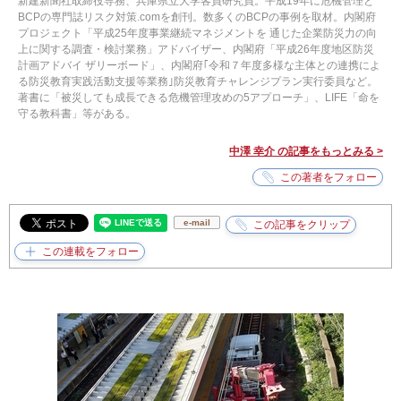
新建新聞社取締役専務、兵庫県立大学客員研究員。平成19年に危機管理と
BCPの専門誌リスク対策.comを創刊。数多くのBCPの事例を取材。内閣府
プロジェクト「平成25年度事業継続マネジメントを 通じた企業防災力の向
上に関する調査・検討業務」アドバイザー、内閣府「平成26年度地区防災
計画アドバイ ザリーボード」、内閣府｢令和７年度多様な主体との連携によ
る防災教育実践活動支援等業務｣防災教育チャレンジプラン実行委員など。
著書に「被災しても成長できる危機管理攻めの5アプローチ」、LIFE「命を
守る教科書」等がある。
中澤 幸介 の記事をもっとみる >
e-mail