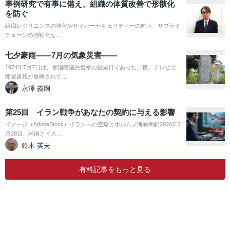
事例研究で有事に備え、組織の体質改善で形骸化
を防ぐ
組織レジリエンスの強化やサイバーセキュリティーの向上、サプライ
チェーンの強靭化な…
七夕豪雨――7月の気象災害――
1974年7月7日は、参議院議員選挙の投票日であった。夜、テレビで
開票速報が放映されて…
永澤 義嗣
第25回 イラン戦争があなたの契約に与える影響
イメージ（AdobeStock）イランへの空爆とホルムズ海峡閉鎖2026年2
月28日、米国とイス…
鈴木 英夫
有料記事をもっと見る