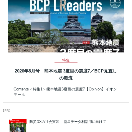
特集
2026年8月号 熊本地震 3度目の震度7／BCP見直し
の潮流
Contents＜特集1＞熊本地震3度目の震度7【Opinion】イオン
モール…
【PR】
防災DXの社会実装 －衛星データ利活用に向けて