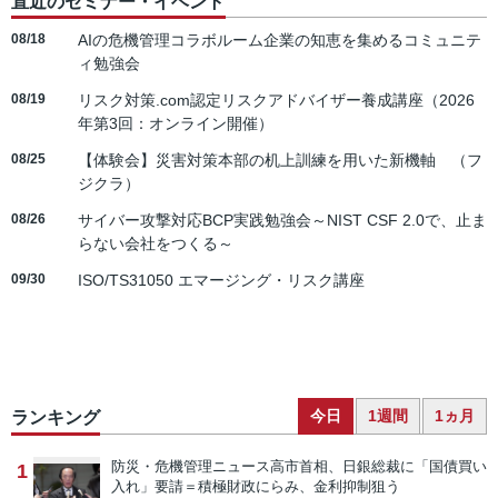
直近のセミナー・イベント
08/18
AIの危機管理コラボルーム企業の知恵を集めるコミュニテ
ィ勉強会
08/19
リスク対策.com認定リスクアドバイザー養成講座（2026
年第3回：オンライン開催）
08/25
【体験会】災害対策本部の机上訓練を用いた新機軸 （フ
ジクラ）
08/26
サイバー攻撃対応BCP実践勉強会～NIST CSF 2.0で、止ま
らない会社をつくる～
09/30
ISO/TS31050 エマージング・リスク講座
今日
1週間
1ヵ月
ランキング
防災・危機管理ニュース
高市首相、日銀総裁に「国債買い
1
入れ」要請＝積極財政にらみ、金利抑制狙う