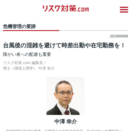
危機管理の要諦
2019/09/08
台風後の混雑を避けて時差出勤や在宅勤務を！
障がい者への配慮も重要
リスク対策.com 編集長／
博士（環境人間学）
中澤 幸介
中澤 幸介