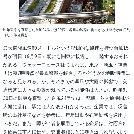
昨年東京を直撃した台風24号ではJR四ツ谷駅の線路に倒木があり運行が終日乱
れた（筆者撮影）
最大瞬間風速60メートルという記録的な風速を持つ台風15
号が明日（9月9日）朝にも関東に接近し、上陸するおそれ
がある。ウェザーニューズ社によれば、東京・埼玉・神奈
川は朝7時時点が暴風警報を解除するかどうかの判断時間に
なると見られる。が、それまでの暴風や大雨の影響で、交
通機関に大きな影響が残っている可能性は大きい。昨年9月
30日に関東を直撃した台風24号では、翌朝、各交通機関が
大幅に乱れ、駅には人があふれかえった。企業では、災害
時の出社基準などを参考に、時差出勤や在宅勤務を適用す
べきだ。また、障がい者を雇用している企業は、対応方針
を確実に本人に伝え、交通混雑などに巻き込まれないよう