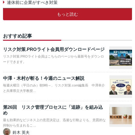
連休前に企業がすべき対策
もっと読む
おすすめ記事
リスク対策.PROライト会員用ダウンロードページ
リスク対策.PROライト会員はこちらのページから最新号をダウンロ
ードできます。
中澤・木村が斬る！今週のニュース解説
毎週火曜日（平日のみ）朝9時～、リスク対策.com編集長 中澤幸介
と兵庫県立大学教授…
第26回 リスク管理プロセスに「追跡」を組み込
め
最も効果的なビジネス上の意思決定は、迅速な行動よりも、意図的な
抑制から生まれるこ…
鈴木 英夫