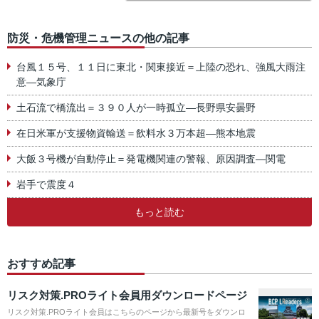
防災・危機管理ニュースの他の記事
台風１５号、１１日に東北・関東接近＝上陸の恐れ、強風大雨注
意―気象庁
土石流で橋流出＝３９０人が一時孤立―長野県安曇野
在日米軍が支援物資輸送＝飲料水３万本超―熊本地震
大飯３号機が自動停止＝発電機関連の警報、原因調査―関電
岩手で震度４
もっと読む
おすすめ記事
リスク対策.PROライト会員用ダウンロードページ
リスク対策.PROライト会員はこちらのページから最新号をダウンロ