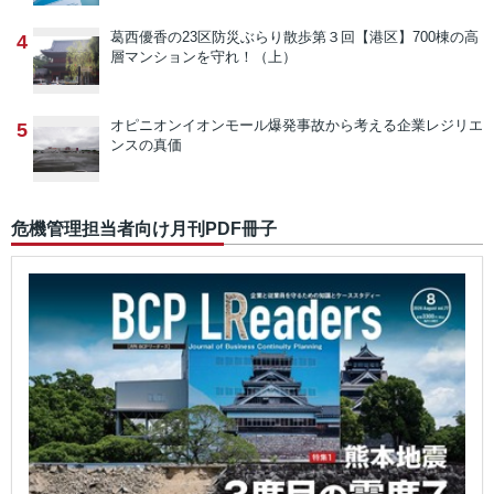
葛西優香の23区防災ぶらり散歩
第３回【港区】700棟の高
4
層マンションを守れ！（上）
オピニオン
イオンモール爆発事故から考える企業レジリエ
5
ンスの真価
危機管理担当者向け月刊PDF冊子