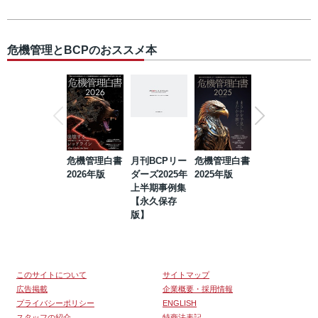
危機管理とBCPのおススメ本
危機管理白書
月刊BCPリー
危機管理白書
2023年防災・
2026年版
ダーズ2025年
2025年版
BCP・リスク
上半期事例集
マネジメント
【永久保存
事例集【永久
版】
保存版】
このサイトについて
サイトマップ
広告掲載
企業概要・採用情報
プライバシーポリシー
ENGLISH
スタッフの紹介
特商法表記