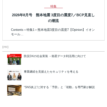
特集
2026年8月号 熊本地震 3度目の震度7／BCP見直し
の潮流
Contents＜特集1＞熊本地震3度目の震度7【Opinion】イオン
モール…
【PR】
防災DXの社会実装 －衛星データ利活用に向けて
事業継続を見据えたセキュリティを考える
“SNS炎上”に対する「予防」と「初動」を専門家が解説