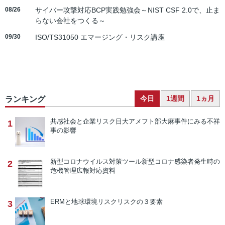
08/26
サイバー攻撃対応BCP実践勉強会～NIST CSF 2.0で、止ま
らない会社をつくる～
09/30
ISO/TS31050 エマージング・リスク講座
今日
1週間
1ヵ月
ランキング
共感社会と企業リスク
日大アメフト部大麻事件にみる不祥
1
事の影響
新型コロナウイルス対策ツール
新型コロナ感染者発生時の
2
危機管理広報対応資料
ERMと地球環境リスク
リスクの３要素
3