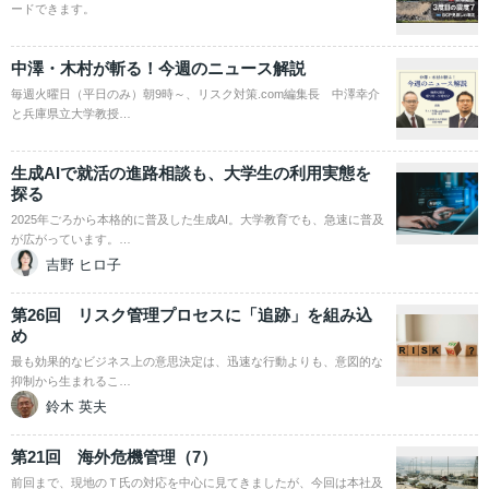
ードできます。
中澤・木村が斬る！今週のニュース解説
毎週火曜日（平日のみ）朝9時～、リスク対策.com編集長 中澤幸介
と兵庫県立大学教授…
生成AIで就活の進路相談も、大学生の利用実態を
探る
2025年ごろから本格的に普及した生成AI。大学教育でも、急速に普及
が広がっています。…
吉野 ヒロ子
第26回 リスク管理プロセスに「追跡」を組み込
め
最も効果的なビジネス上の意思決定は、迅速な行動よりも、意図的な
抑制から生まれるこ…
鈴木 英夫
第21回 海外危機管理（7）
前回まで、現地のＴ氏の対応を中心に見てきましたが、今回は本社及