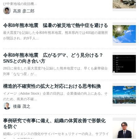
び中東地域の統括機…
高原 彦二郎
令和8年熊本地震 猛暑の被災地で熱中症を避ける
最大震度7を記録した令和8年熊本地震。熊本県内では400超の避難所
が開設され、約9千人…
令和8年熊本地震 広がるデマ、どう見分ける？
SNSとの向き合い方
28日に発生した最大震度7を記録した熊本地震では、早くも豪華寝台
列車「ななつ星」が…
構造的不確実性の拡大と対応における思考転換
イメージ（Adobe Stock）企業の目的は、企業価値の向上にある。そ
のため、将来の不確…
後藤 茂之
事例研究で有事に備え、組織の体質改善で形骸化
を防ぐ
組織レジリエンスの強化やサイバーセキュリティーの向上、サプライ