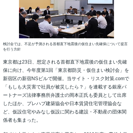
検討会では、不足が予測される首都直下地震後の仮住まい先確保について提言
を行う方針
東京都は23日、想定される首都直下地震後の仮住まい先確
保に向け、今年度第1回「東京都防災・仮住まい検討会」を
新宿区の新宿NSビルで開催。当サイト・リスク対策.comで
「もしも大災害で社員が被災したら？」を連載する銀座パ
ートナーズ法律事務所弁護士の岡本正氏も委員として出席
したほか、プレハブ建築協会や日本賃貸住宅管理協会な
ど、仮設住宅やみなし仮設に関わる建設・不動産の団体関
係者も集まった。