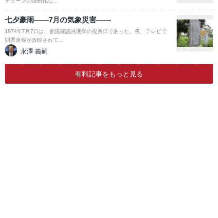
チェーンの強靭化な…
七夕豪雨――7月の気象災害――
1974年7月7日は、参議院議員選挙の投票日であった。夜、テレビで
開票速報が放映されて…
永澤 義嗣
有料記事をもっと見る