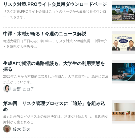
リスク対策.PROライト会員用ダウンロードページ
リスク対策.PROライト会員はこちらのページから最新号をダウンロ
ードできます。
中澤・木村が斬る！今週のニュース解説
毎週火曜日（平日のみ）朝9時～、リスク対策.com編集長 中澤幸介
と兵庫県立大学教授…
生成AIで就活の進路相談も、大学生の利用実態を
探る
2025年ごろから本格的に普及した生成AI。大学教育でも、急速に普及
が広がっています。…
吉野 ヒロ子
第26回 リスク管理プロセスに「追跡」を組み込
め
最も効果的なビジネス上の意思決定は、迅速な行動よりも、意図的な
抑制から生まれるこ…
鈴木 英夫