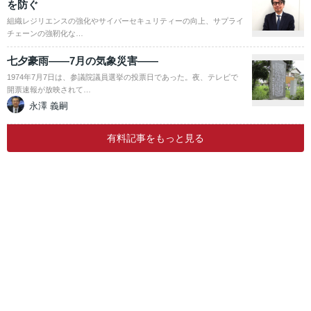
を防ぐ
組織レジリエンスの強化やサイバーセキュリティーの向上、サプライ
チェーンの強靭化な…
七夕豪雨――7月の気象災害――
1974年7月7日は、参議院議員選挙の投票日であった。夜、テレビで
開票速報が放映されて…
永澤 義嗣
有料記事をもっと見る