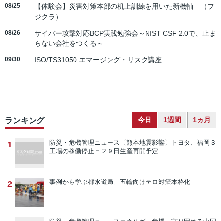
08/25
【体験会】災害対策本部の机上訓練を用いた新機軸 （フ
ジクラ）
08/26
サイバー攻撃対応BCP実践勉強会～NIST CSF 2.0で、止ま
らない会社をつくる～
09/30
ISO/TS31050 エマージング・リスク講座
今日
1週間
1ヵ月
ランキング
防災・危機管理ニュース
〔熊本地震影響〕トヨタ、福岡３
1
工場の稼働停止＝２９日生産再開予定
事例から学ぶ
都水道局、五輪向けテロ対策本格化
2