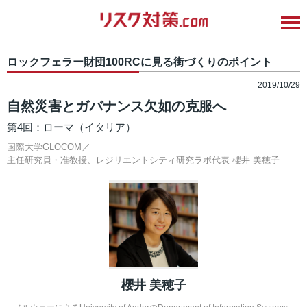
ロックフェラー財団100RCに見る街づくりのポイント
2019/10/29
自然災害とガバナンス欠如の克服へ
第4回：ローマ（イタリア）
国際大学GLOCOM／
主任研究員・准教授、レジリエントシティ研究ラボ代表
櫻井 美穂子
櫻井 美穂子