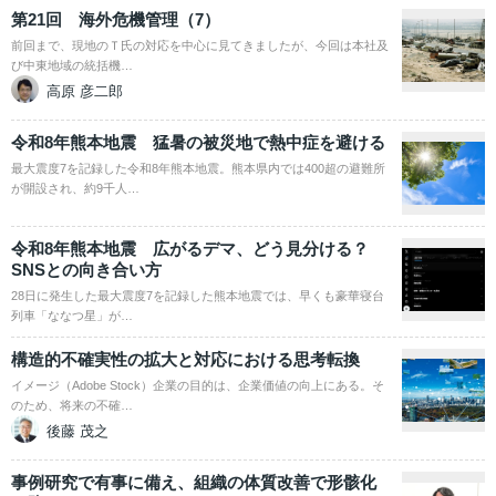
第21回 海外危機管理（7）
前回まで、現地のＴ氏の対応を中心に見てきましたが、今回は本社及
び中東地域の統括機…
高原 彦二郎
令和8年熊本地震 猛暑の被災地で熱中症を避ける
最大震度7を記録した令和8年熊本地震。熊本県内では400超の避難所
が開設され、約9千人…
令和8年熊本地震 広がるデマ、どう見分ける？
SNSとの向き合い方
28日に発生した最大震度7を記録した熊本地震では、早くも豪華寝台
列車「ななつ星」が…
構造的不確実性の拡大と対応における思考転換
イメージ（Adobe Stock）企業の目的は、企業価値の向上にある。そ
のため、将来の不確…
後藤 茂之
事例研究で有事に備え、組織の体質改善で形骸化