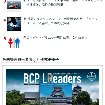
防災・危機管理ニュース
エネルギー危機、守り固める中国
3
＝原油確保、燃料の輸出制限
新 世界のリスクマネジメントの潮流
第22回 「ソーシャ
4
ルメディア依存症」で訴訟が多発
防災とピクトグラム
なぜ男性は青、女性は赤？
5
危機管理担当者向け月刊PDF冊子