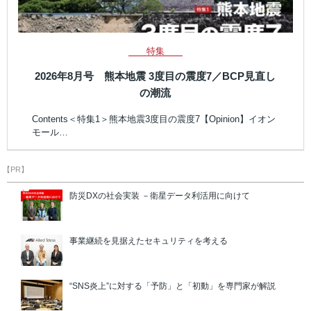
特集
2026年8月号 熊本地震 3度目の震度7／BCP見直し
の潮流
Contents＜特集1＞熊本地震3度目の震度7【Opinion】イオン
モール…
【PR】
防災DXの社会実装 －衛星データ利活用に向けて
事業継続を見据えたセキュリティを考える
“SNS炎上”に対する「予防」と「初動」を専門家が解説