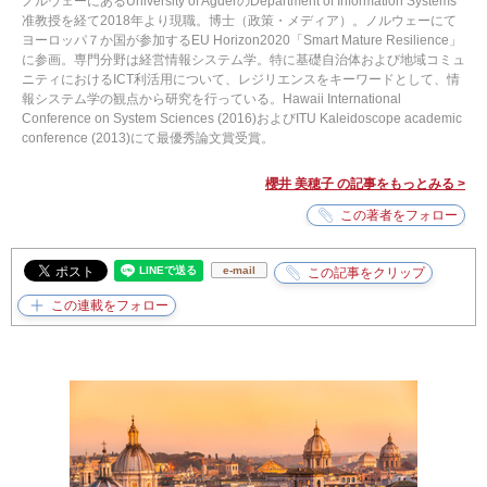
ノルウェーにあるUniversity of AgderのDepartment of Information Systems
准教授を経て2018年より現職。博士（政策・メディア）。ノルウェーにて
ヨーロッパ７か国が参加するEU Horizon2020「Smart Mature Resilience」
に参画。専門分野は経営情報システム学。特に基礎自治体および地域コミュ
ニティにおけるICT利活用について、レジリエンスをキーワードとして、情
報システム学の観点から研究を行っている。Hawaii International
Conference on System Sciences (2016)およびITU Kaleidoscope academic
conference (2013)にて最優秀論文賞受賞。
櫻井 美穂子 の記事をもっとみる >
e-mail