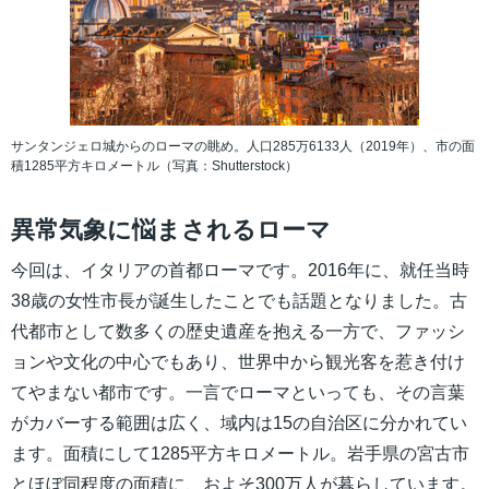
サンタンジェロ城からのローマの眺め。人口285万6133人（2019年）、市の面
積1285平方キロメートル（写真：Shutterstock）
異常気象に悩まされるローマ
今回は、イタリアの首都ローマです。2016年に、就任当時
38歳の女性市長が誕生したことでも話題となりました。古
代都市として数多くの歴史遺産を抱える一方で、ファッシ
ョンや文化の中心でもあり、世界中から観光客を惹き付け
てやまない都市です。一言でローマといっても、その言葉
がカバーする範囲は広く、域内は15の自治区に分かれてい
ます。面積にして1285平方キロメートル。岩手県の宮古市
とほぼ同程度の面積に、およそ300万人が暮らしています。