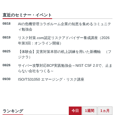
直近のセミナー・イベント
08/18
AIの危機管理コラボルーム企業の知恵を集めるコミュニテ
ィ勉強会
08/19
リスク対策.com認定リスクアドバイザー養成講座（2026
年第3回：オンライン開催）
08/25
【体験会】災害対策本部の机上訓練を用いた新機軸 （フ
ジクラ）
08/26
サイバー攻撃対応BCP実践勉強会～NIST CSF 2.0で、止ま
らない会社をつくる～
09/30
ISO/TS31050 エマージング・リスク講座
今日
1週間
1ヵ月
ランキング