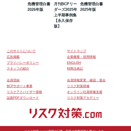
危機管理白書
月刊BCPリー
危機管理白書
2023年防災・
2026年版
ダーズ2025年
2025年版
BCP・リスク
上半期事例集
マネジメント
【永久保存
事例集【永久
版】
保存版】
このサイトについて
サイトマップ
広告掲載
企業概要・採用情報
プライバシーポリシー
ENGLISH
スタッフの紹介
特商法表記
会員登録
会員情報変更・確認・退会
BCPサポート事業
リスク対策研修
リスクアドバイザー資格
オンライン社員研修支援
誌面PDFダウンロード
リスク対策アカデミー