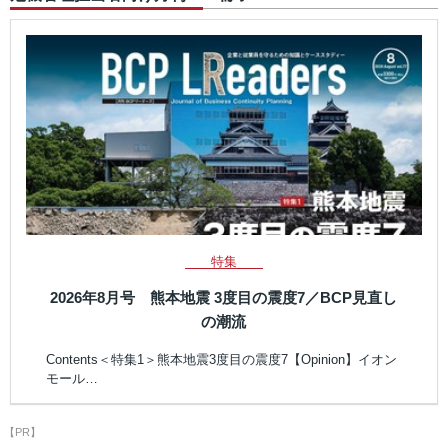
特集
2026年8月号 熊本地震 3度目の震度7／BCP見直し
の潮流
Contents＜特集1＞熊本地震3度目の震度7【Opinion】イオン
モール…
【PR】