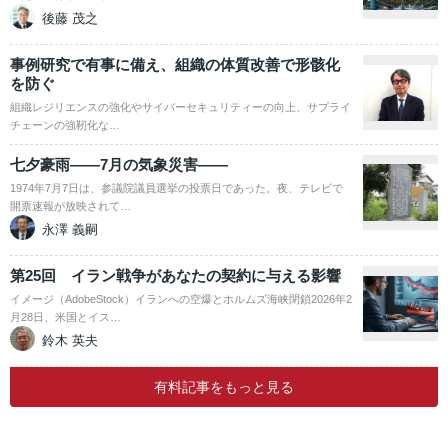
後藤 茂之
事例研究で有事に備え、組織の体質改善で形骸化
を防ぐ
組織レジリエンスの強化やサイバーセキュリティーの向上、サプライ
チェーンの強靭化な…
七夕豪雨――7月の気象災害――
1974年7月7日は、参議院議員選挙の投票日であった。夜、テレビで
開票速報が放映されて…
永澤 義嗣
第25回 イラン戦争があなたの契約に与える影響
イメージ（AdobeStock）イランへの空爆とホルムズ海峡閉鎖2026年2
月28日、米国とイス…
鈴木 英夫
有料記事をもっと見る