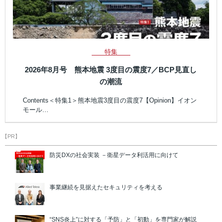
特集
2026年8月号 熊本地震 3度目の震度7／BCP見直し
の潮流
Contents＜特集1＞熊本地震3度目の震度7【Opinion】イオン
モール…
【PR】
防災DXの社会実装 －衛星データ利活用に向けて
事業継続を見据えたセキュリティを考える
“SNS炎上”に対する「予防」と「初動」を専門家が解説