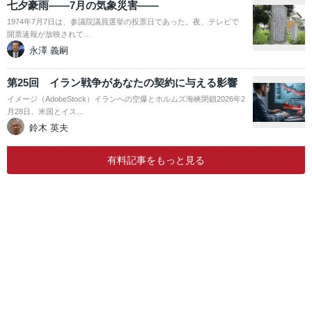
七夕豪雨――7月の気象災害――
1974年7月7日は、参議院議員選挙の投票日であった。夜、テレビで
開票速報が放映されて…
永澤 義嗣
第25回 イラン戦争があなたの契約に与える影響
イメージ（AdobeStock）イランへの空爆とホルムズ海峡閉鎖2026年2
月28日、米国とイス…
鈴木 英夫
有料記事をもっと見る