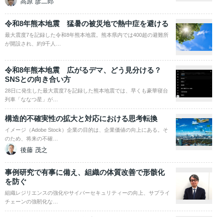
高原 彦二郎
令和8年熊本地震 猛暑の被災地で熱中症を避ける
最大震度7を記録した令和8年熊本地震。熊本県内では400超の避難所
が開設され、約9千人…
令和8年熊本地震 広がるデマ、どう見分ける？
SNSとの向き合い方
28日に発生した最大震度7を記録した熊本地震では、早くも豪華寝台
列車「ななつ星」が…
構造的不確実性の拡大と対応における思考転換
イメージ（Adobe Stock）企業の目的は、企業価値の向上にある。そ
のため、将来の不確…
後藤 茂之
事例研究で有事に備え、組織の体質改善で形骸化
を防ぐ
組織レジリエンスの強化やサイバーセキュリティーの向上、サプライ
チェーンの強靭化な…