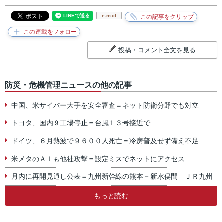
e-mail
投稿・コメント全文を見る
防災・危機管理ニュースの他の記事
中国、米サイバー大手を安全審査＝ネット防衛分野でも対立
トヨタ、国内９工場停止＝台風１３号接近で
ドイツ、６月熱波で９６００人死亡＝冷房普及せず備え不足
米メタのＡＩも他社攻撃＝設定ミスでネットにアクセス
月内に再開見通し公表＝九州新幹線の熊本－新水俣間―ＪＲ九州
もっと読む