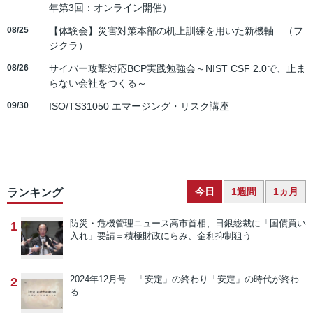
年第3回：オンライン開催）
08/25
【体験会】災害対策本部の机上訓練を用いた新機軸 （フ
ジクラ）
08/26
サイバー攻撃対応BCP実践勉強会～NIST CSF 2.0で、止ま
らない会社をつくる～
09/30
ISO/TS31050 エマージング・リスク講座
今日
1週間
1ヵ月
ランキング
防災・危機管理ニュース
高市首相、日銀総裁に「国債買い
1
入れ」要請＝積極財政にらみ、金利抑制狙う
2024年12月号 「安定」の終わり
「安定」の時代が終わ
2
る