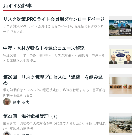
おすすめ記事
リスク対策.PROライト会員用ダウンロードページ
リスク対策.PROライト会員はこちらのページから最新号をダウンロ
ードできます。
中澤・木村が斬る！今週のニュース解説
毎週火曜日（平日のみ）朝9時～、リスク対策.com編集長 中澤幸介
と兵庫県立大学教授…
第26回 リスク管理プロセスに「追跡」を組み込
め
最も効果的なビジネス上の意思決定は、迅速な行動よりも、意図的な
抑制から生まれるこ…
鈴木 英夫
第21回 海外危機管理（7）
前回まで、現地のＴ氏の対応を中心に見てきましたが、今回は本社及
び中東地域の統括機…