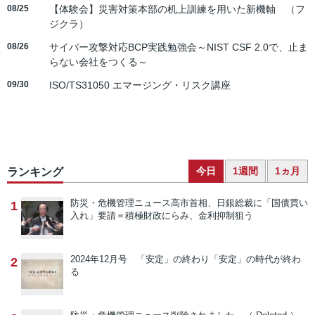
08/25
【体験会】災害対策本部の机上訓練を用いた新機軸 （フ
ジクラ）
08/26
サイバー攻撃対応BCP実践勉強会～NIST CSF 2.0で、止ま
らない会社をつくる～
09/30
ISO/TS31050 エマージング・リスク講座
今日
1週間
1ヵ月
ランキング
防災・危機管理ニュース
高市首相、日銀総裁に「国債買い
1
入れ」要請＝積極財政にらみ、金利抑制狙う
2024年12月号 「安定」の終わり
「安定」の時代が終わ
2
る