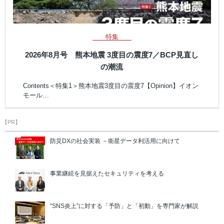
特集
2026年8月号 熊本地震 3度目の震度7／BCP見直し
の潮流
Contents＜特集1＞熊本地震3度目の震度7【Opinion】イオン
モール…
【PR】
防災DXの社会実装 －衛星データ利活用に向けて
事業継続を見据えたセキュリティを考える
“SNS炎上”に対する「予防」と「初動」を専門家が解説