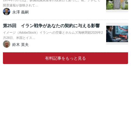
1974年7月7日は、参議院議員選挙の投票日であった。夜、テレビで
開票速報が放映されて…
永澤 義嗣
第25回 イラン戦争があなたの契約に与える影響
イメージ（AdobeStock）イランへの空爆とホルムズ海峡閉鎖2026年2
月28日、米国とイス…
鈴木 英夫
有料記事をもっと見る