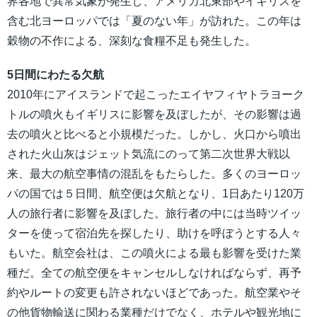
界各地で異常気象が発生し、アメリカ北東部やイギリスを
含む北ヨーロッパでは「夏のない年」が訪れた。この年は
穀物の不作による、深刻な食糧不足も発生した。
5日間にわたる欠航
2010年にアイスランドで起こったエイヤフィヤトラヨーク
トルの噴火もイギリスに影響を及ぼしたが、その影響は過
去の噴火と比べると小規模だった。しかし、火口から噴出
された火山灰はジェット気流にのって第二次世界大戦以
来、最大の航空事情の混乱をもたらした。多くのヨーロッ
パの国では５日間、航空便は欠航となり、1日あたり120万
人の旅行者に影響を及ぼした。旅行者の中には当時ツイッ
ターを使って宿泊先を探したり、助けを呼ぼうとする人々
もいた。航空会社は、この噴火による最も影響を受けた業
種だ。全ての航空便をキャンセルしなければならず、再予
約やルートの変更も許されないほどであった。航空業やそ
の他貨物輸送に関わる業種だけでなく、ホテルや観光地に