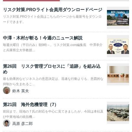
リスク対策.PROライト会員用ダウンロードページ
リスク対策.PROライト会員はこちらのページから最新号をダウンロ
ードできます。
中澤・木村が斬る！今週のニュース解説
毎週火曜日（平日のみ）朝9時～、リスク対策.com編集長 中澤幸介
と兵庫県立大学教授…
第26回 リスク管理プロセスに「追跡」を組み込
め
最も効果的なビジネス上の意思決定は、迅速な行動よりも、意図的な
抑制から生まれるこ…
鈴木 英夫
第21回 海外危機管理（7）
前回まで、現地のＴ氏の対応を中心に見てきましたが、今回は本社及
び中東地域の統括機…
高原 彦二郎