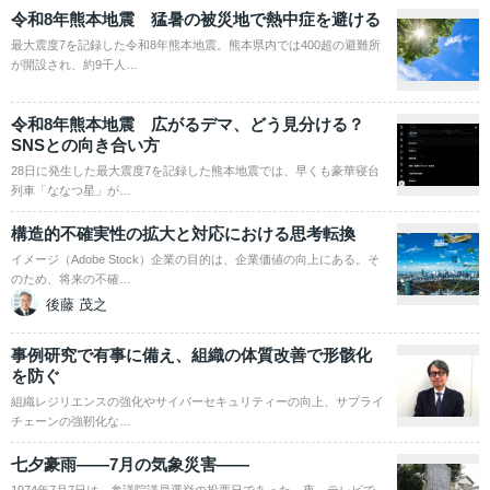
令和8年熊本地震 猛暑の被災地で熱中症を避ける
最大震度7を記録した令和8年熊本地震。熊本県内では400超の避難所
が開設され、約9千人…
令和8年熊本地震 広がるデマ、どう見分ける？
SNSとの向き合い方
28日に発生した最大震度7を記録した熊本地震では、早くも豪華寝台
列車「ななつ星」が…
構造的不確実性の拡大と対応における思考転換
イメージ（Adobe Stock）企業の目的は、企業価値の向上にある。そ
のため、将来の不確…
後藤 茂之
事例研究で有事に備え、組織の体質改善で形骸化
を防ぐ
組織レジリエンスの強化やサイバーセキュリティーの向上、サプライ
チェーンの強靭化な…
七夕豪雨――7月の気象災害――