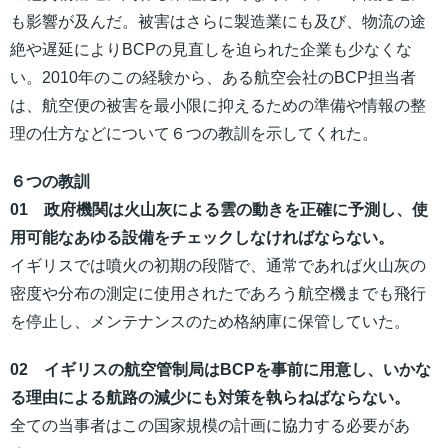
も影響が及んだ。被害はさらに製造業にも及び、物流の途
絶や遅延によりBCPの見直しを迫られた企業も少なくな
い。2010年のこの経験から、ある航空会社のBCP担当者
は、航空便の被害を最小限に抑えるための準備や情報の整
理の仕方などについて６つの教訓を示してくれた。
６つの教訓
01 政府機関は火山灰による雲の動きを正確に予測し、使
用可能なあゆる設備をチェックしなければならない。
イギリスでは噴火の初期の段階で、通常であれば火山灰の
密度や分布の測定に使用されたであろう航空機までも飛行
を停止し、メンテナンスのため格納庫に保管していた。
02 イギリスの航空管制局はBCPを事前に用意し、いかな
る理由による航路の減少にも対策を執らねばならない。
全ての当事者はこの国家規模の計画に協力する必要があ