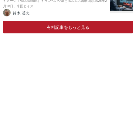
イメージ（AdobeStock）イランへの空爆とホルムズ海峡閉鎖2026年2
月28日、米国とイス…
鈴木 英夫
有料記事をもっと見る