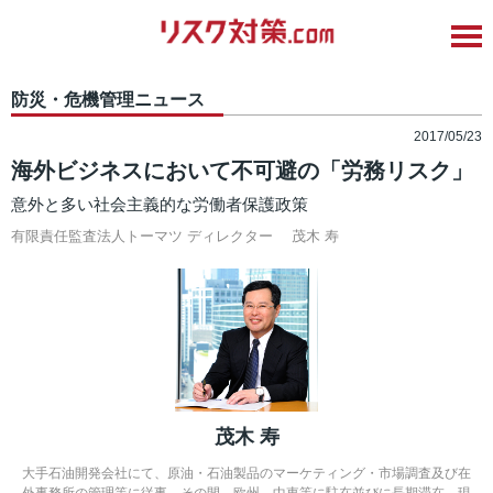
防災・危機管理ニュース
2017/05/23
海外ビジネスにおいて不可避の「労務リスク」
意外と多い社会主義的な労働者保護政策
有限責任監査法人トーマツ ディレクター
茂木 寿
茂木 寿
大手石油開発会社にて、原油・石油製品のマーケティング・市場調査及び在