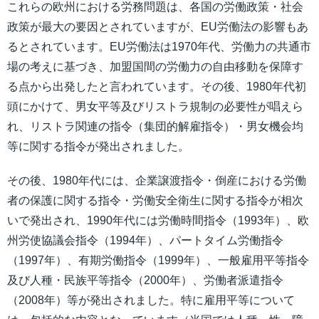
これらの欧州における労務問題は、各国の労働政策・社会
政策が最大の要因とされていますが、EU労働法の影響もあ
るとされています。EU労働法は1970年代、労働力の共通市
場の考えに基づき、加盟国間の労働力の自由移動を保障す
る点から出発したと言われています。その後、1980年代初
頭にかけて、男女平等及びリストラ規制の必要性が唱えら
れ、リストラ関連の指令（集団的解雇指令）・男女機会均
等に関する指令が発出されました。
その後、1980年代には、企業譲渡指令・倒産における労働
者の保護に関する指令・労働安全衛生に関する指令が相次
いで発出され、1990年代には労働時間指令（1993年）、欧
州労使協議会指令（1994年）、パートタイム労働指令
（1997年）、有期労働指令（1999年）、一般雇用平等指令
及び人種・民族平等指令（2000年）、労働者派遣指令
（2008年）等が発出されました。特に雇用平等について