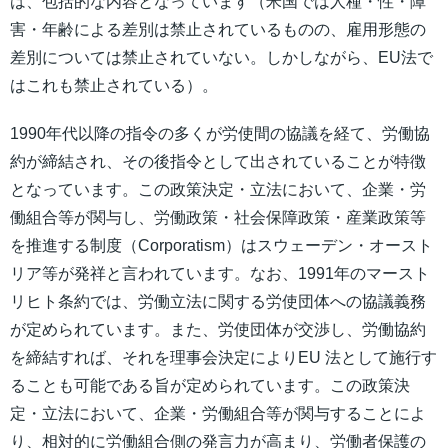
は、包括的な内容となっています（米国では人種・性・障
害・年齢による差別は禁止されているものの、雇用形態の
差別については禁止されていない。しかしながら、EU法で
はこれも禁止されている）。
1990年代以降の指令の多くが労使間の協議を経て、労働協
約が締結され、その後指令として出されていることが特徴
となっています。この政策決定・立法において、企業・労
働組合等が関与し、労働政策・社会保障政策・産業政策等
を推進する制度（Corporatism）はスウェーデン・オースト
リア等が発祥と言われています。なお、1991年のマースト
リヒト条約では、労働立法に関する労使団体への協議義務
が定められています。また、労使団体が交渉し、労働協約
を締結すれば、それを理事会決定によりEU 法として施行す
ることも可能である旨が定められています。この政策決
定・立法において、企業・労働組合等が関与することによ
り、相対的に労働組合側の発言力が高まり、労働者保護の