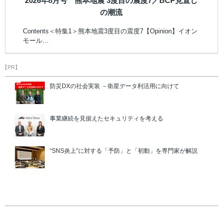
2026年8月号 熊本地震 3度目の震度7／BCP見直し
の潮流
Contents＜特集1＞熊本地震3度目の震度7【Opinion】イオン
モール…
【PR】
防災DXの社会実装 －衛星データ利活用に向けて
事業継続を見据えたセキュリティを考える
“SNS炎上”に対する「予防」と「初動」を専門家が解説