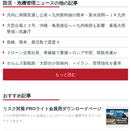
防災・危機管理ニュースの他の記事
月内に再開見通し公表＝九州新幹線の熊本－新水俣間―ＪＲ九州
大型台風１３号、沖縄・奄美接近へ＝九州南部も影響、暴風大雨
警戒―気象庁
長崎、熊本、鹿児島で震度４
ドローン企業社長、車爆破で重傷＝ロシア中部、暗殺未遂か
ホルムズ新航路「大部分が領海内」＝イラン、管理強化を要求
もっと読む
おすすめ記事
リスク対策.PROライト会員用ダウンロードページ
リスク対策.PROライト会員はこちらのページから最新号をダウンロ
ードできます。