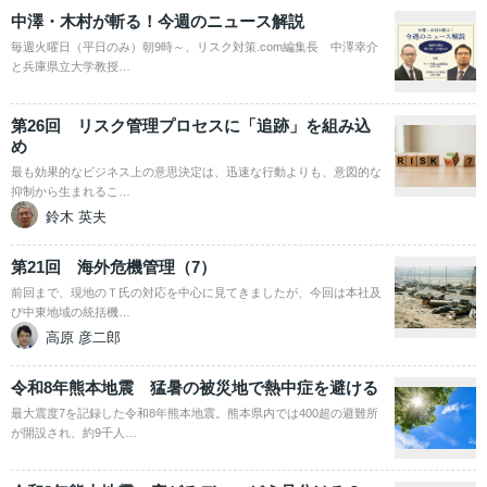
中澤・木村が斬る！今週のニュース解説
毎週火曜日（平日のみ）朝9時～、リスク対策.com編集長 中澤幸介
と兵庫県立大学教授…
第26回 リスク管理プロセスに「追跡」を組み込
め
最も効果的なビジネス上の意思決定は、迅速な行動よりも、意図的な
抑制から生まれるこ…
鈴木 英夫
第21回 海外危機管理（7）
前回まで、現地のＴ氏の対応を中心に見てきましたが、今回は本社及
び中東地域の統括機…
高原 彦二郎
令和8年熊本地震 猛暑の被災地で熱中症を避ける
最大震度7を記録した令和8年熊本地震。熊本県内では400超の避難所
が開設され、約9千人…