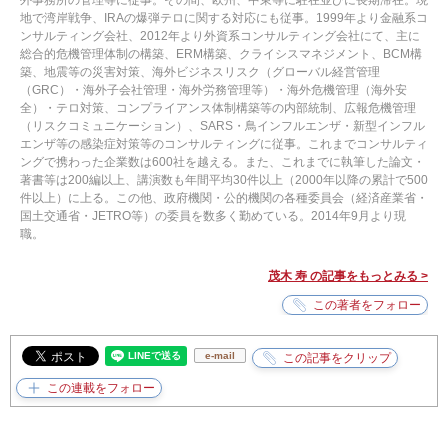
外事務所の管理等に従事。その間、欧州、中東等に駐在並びに長期滞在。現
地で湾岸戦争、IRAの爆弾テロに関する対応にも従事。1999年より金融系コ
ンサルティング会社、2012年より外資系コンサルティング会社にて、主に
総合的危機管理体制の構築、ERM構築、クライシスマネジメント、BCM構
築、地震等の災害対策、海外ビジネスリスク（グローバル経営管理
（GRC）・海外子会社管理・海外労務管理等）・海外危機管理（海外安
全）・テロ対策、コンプライアンス体制構築等の内部統制、広報危機管理
（リスクコミュニケーション）、SARS・鳥インフルエンザ・新型インフル
エンザ等の感染症対策等のコンサルティングに従事。これまでコンサルティ
ングで携わった企業数は600社を越える。また、これまでに執筆した論文・
著書等は200編以上、講演数も年間平均30件以上（2000年以降の累計で500
件以上）に上る。この他、政府機関・公的機関の各種委員会（経済産業省・
国土交通省・JETRO等）の委員を数多く勤めている。2014年9月より現
職。
茂木 寿 の記事をもっとみる >
e-mail