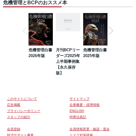
危機管理とBCPのおススメ本
危機管理白書
月刊BCPリー
危機管理白書
2023年防災・
2026年版
ダーズ2025年
2025年版
BCP・リスク
上半期事例集
マネジメント
【永久保存
事例集【永久
版】
保存版】
このサイトについて
サイトマップ
広告掲載
企業概要・採用情報
プライバシーポリシー
ENGLISH
スタッフの紹介
特商法表記
会員登録
会員情報変更・確認・退会
BCPサポート事業
リスク対策研修