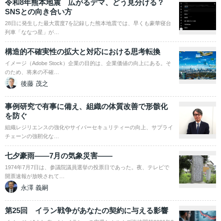
令和8年熊本地震 広がるデマ、どう見分ける？
SNSとの向き合い方
28日に発生した最大震度7を記録した熊本地震では、早くも豪華寝台
列車「ななつ星」が…
構造的不確実性の拡大と対応における思考転換
イメージ（Adobe Stock）企業の目的は、企業価値の向上にある。そ
のため、将来の不確…
後藤 茂之
事例研究で有事に備え、組織の体質改善で形骸化
を防ぐ
組織レジリエンスの強化やサイバーセキュリティーの向上、サプライ
チェーンの強靭化な…
七夕豪雨――7月の気象災害――
1974年7月7日は、参議院議員選挙の投票日であった。夜、テレビで
開票速報が放映されて…
永澤 義嗣
第25回 イラン戦争があなたの契約に与える影響