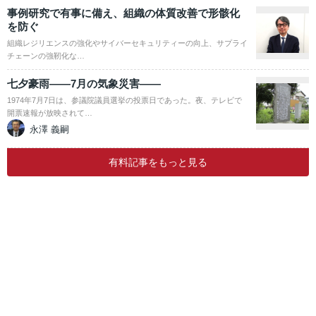
事例研究で有事に備え、組織の体質改善で形骸化
を防ぐ
組織レジリエンスの強化やサイバーセキュリティーの向上、サプライ
チェーンの強靭化な…
七夕豪雨――7月の気象災害――
1974年7月7日は、参議院議員選挙の投票日であった。夜、テレビで
開票速報が放映されて…
永澤 義嗣
有料記事をもっと見る