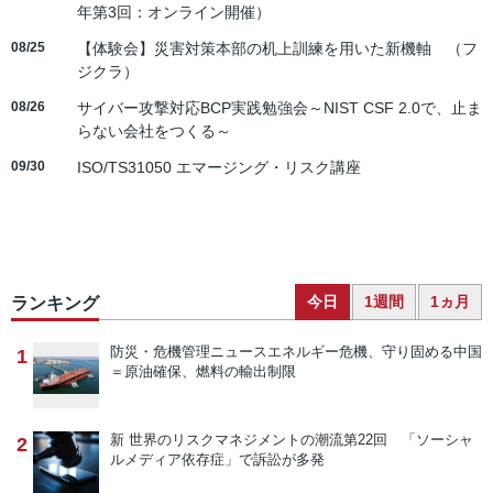
年第3回：オンライン開催）
08/25
【体験会】災害対策本部の机上訓練を用いた新機軸 （フ
ジクラ）
08/26
サイバー攻撃対応BCP実践勉強会～NIST CSF 2.0で、止ま
らない会社をつくる～
09/30
ISO/TS31050 エマージング・リスク講座
今日
1週間
1ヵ月
ランキング
防災・危機管理ニュース
エネルギー危機、守り固める中国
1
＝原油確保、燃料の輸出制限
新 世界のリスクマネジメントの潮流
第22回 「ソーシャ
2
ルメディア依存症」で訴訟が多発