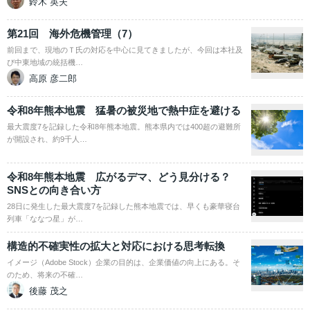
鈴木 英夫
第21回 海外危機管理（7）
前回まで、現地のＴ氏の対応を中心に見てきましたが、今回は本社及
び中東地域の統括機…
高原 彦二郎
令和8年熊本地震 猛暑の被災地で熱中症を避ける
最大震度7を記録した令和8年熊本地震。熊本県内では400超の避難所
が開設され、約9千人…
令和8年熊本地震 広がるデマ、どう見分ける？
SNSとの向き合い方
28日に発生した最大震度7を記録した熊本地震では、早くも豪華寝台
列車「ななつ星」が…
構造的不確実性の拡大と対応における思考転換
イメージ（Adobe Stock）企業の目的は、企業価値の向上にある。そ
のため、将来の不確…
後藤 茂之