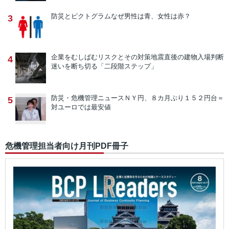
防災とピクトグラム
なぜ男性は青、女性は赤？
3
企業をむしばむリスクとその対策
地震直後の建物入場判断
4
迷いを断ち切る「二段階ステップ」
防災・危機管理ニュース
ＮＹ円、８カ月ぶり１５２円台＝
5
対ユーロでは最安値
危機管理担当者向け月刊PDF冊子