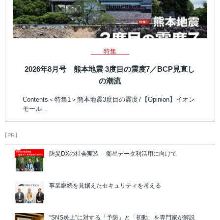
特集
2026年8月号 熊本地震 3度目の震度7／BCP見直し
の潮流
Contents＜特集1＞熊本地震3度目の震度7【Opinion】イオン
モール…
【PR】
防災DXの社会実装 －衛星データ利活用に向けて
事業継続を見据えたセキュリティを考える
“SNS炎上”に対する「予防」と「初動」を専門家が解説