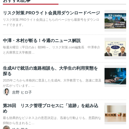
おすすめ記事
リスク対策.PROライト会員用ダウンロードページ
リスク対策.PROライト会員はこちらのページから最新号をダウンロ
ードできます。
中澤・木村が斬る！今週のニュース解説
毎週火曜日（平日のみ）朝9時～、リスク対策.com編集長 中澤幸介
と兵庫県立大学教授…
生成AIで就活の進路相談も、大学生の利用実態を
探る
2025年ごろから本格的に普及した生成AI。大学教育でも、急速に普及
が広がっています。…
吉野 ヒロ子
第26回 リスク管理プロセスに「追跡」を組み込
め
最も効果的なビジネス上の意思決定は、迅速な行動よりも、意図的な
抑制から生まれるこ…