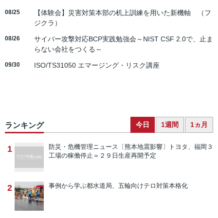
08/25
【体験会】災害対策本部の机上訓練を用いた新機軸 （フ
ジクラ）
08/26
サイバー攻撃対応BCP実践勉強会～NIST CSF 2.0で、止ま
らない会社をつくる～
09/30
ISO/TS31050 エマージング・リスク講座
今日
1週間
1ヵ月
ランキング
防災・危機管理ニュース
〔熊本地震影響〕トヨタ、福岡３
1
工場の稼働停止＝２９日生産再開予定
事例から学ぶ
都水道局、五輪向けテロ対策本格化
2