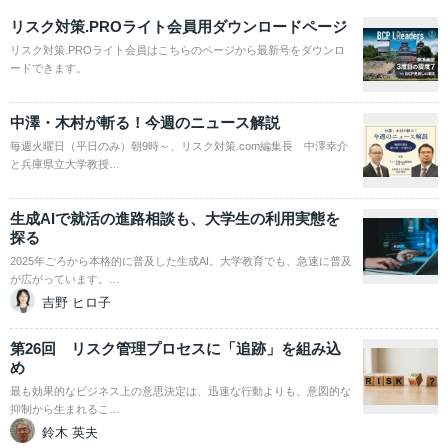
リスク対策.PROライト会員用ダウンロードページ
リスク対策.PROライト会員はこちらのページから最新号をダウンロ
ードできます。
中澤・木村が斬る！今週のニュース解説
毎週火曜日（平日のみ）朝9時～、リスク対策.com編集長 中澤幸介
と兵庫県立大学教授…
生成AIで就活の進路相談も、大学生の利用実態を
探る
2025年ごろから本格的に普及した生成AI。大学教育でも、急速に普及
が広がっています。…
吉野 ヒロ子
第26回 リスク管理プロセスに「追跡」を組み込
め
最も効果的なビジネス上の意思決定は、迅速な行動よりも、意図的な
抑制から生まれるこ…
鈴木 英夫