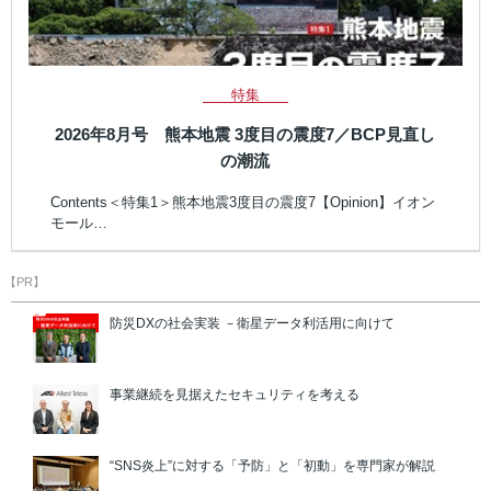
特集
2026年8月号 熊本地震 3度目の震度7／BCP見直し
の潮流
Contents＜特集1＞熊本地震3度目の震度7【Opinion】イオン
モール…
【PR】
防災DXの社会実装 －衛星データ利活用に向けて
事業継続を見据えたセキュリティを考える
“SNS炎上”に対する「予防」と「初動」を専門家が解説