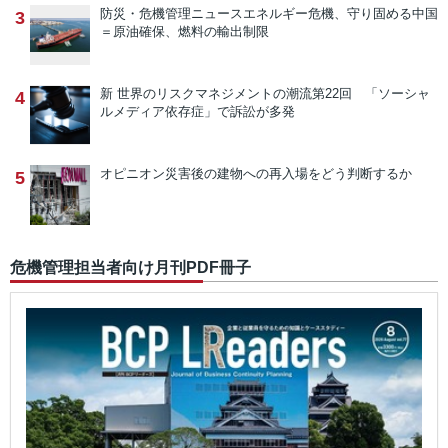
防災・危機管理ニュース
エネルギー危機、守り固める中国
3
＝原油確保、燃料の輸出制限
新 世界のリスクマネジメントの潮流
第22回 「ソーシャ
4
ルメディア依存症」で訴訟が多発
オピニオン
災害後の建物への再入場をどう判断するか
5
危機管理担当者向け月刊PDF冊子