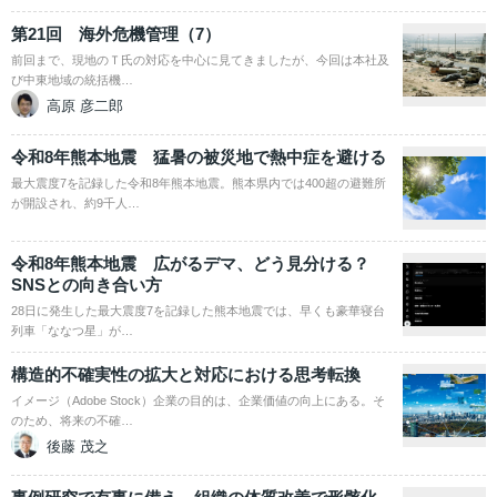
第21回 海外危機管理（7）
前回まで、現地のＴ氏の対応を中心に見てきましたが、今回は本社及
び中東地域の統括機…
高原 彦二郎
令和8年熊本地震 猛暑の被災地で熱中症を避ける
最大震度7を記録した令和8年熊本地震。熊本県内では400超の避難所
が開設され、約9千人…
令和8年熊本地震 広がるデマ、どう見分ける？
SNSとの向き合い方
28日に発生した最大震度7を記録した熊本地震では、早くも豪華寝台
列車「ななつ星」が…
構造的不確実性の拡大と対応における思考転換
イメージ（Adobe Stock）企業の目的は、企業価値の向上にある。そ
のため、将来の不確…
後藤 茂之