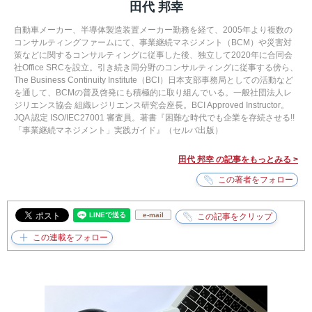
田代 邦幸
自動車メーカー、半導体製造装置メーカー勤務を経て、2005年より複数の
コンサルティングファームにて、事業継続マネジメント（BCM）や災害対
策などに関するコンサルティングに従事した後、独立して2020年に合同会
社Office SRCを設立。引き続き同分野のコンサルティングに従事する傍ら、
The Business Continuity Institute（BCI）日本支部事務局としての活動など
を通して、BCMの普及啓発にも積極的に取り組んでいる。一般社団法人レ
ジリエンス協会 組織レジリエンス研究会座長。BCI Approved Instructor。
JQA 認定 ISO/IEC27001 審査員。著書『困難な時代でも企業を存続させる!!
「事業継続マネジメント」実践ガイド』（セルバ出版）
田代 邦幸 の記事をもっとみる >
e-mail