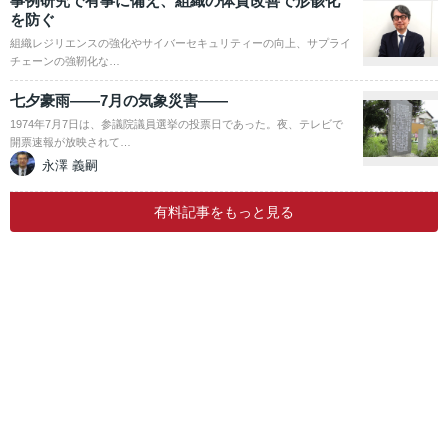
事例研究で有事に備え、組織の体質改善で形骸化
を防ぐ
組織レジリエンスの強化やサイバーセキュリティーの向上、サプライ
チェーンの強靭化な…
七夕豪雨――7月の気象災害――
1974年7月7日は、参議院議員選挙の投票日であった。夜、テレビで
開票速報が放映されて…
永澤 義嗣
有料記事をもっと見る