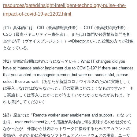
resources/gated/insight-intelligent-technology-pulse--the-
impact-of-covid-19-ac1202.html
注1）具体的には、CIO（最高情報責任者）、CTO（最高技術責任者）、
CSO（最高セキュリティー責任者）、またはIT部門や経営情報部門を担
当するVP（ヴァイスプレジデント）やDirectorといった役職の方々が対象
となっている。
注2）実際の設問は次のようになっている：What IT changes did you
have to manage and/or implement due to COVID-19? If there are changes
that you wanted to manage/implement but were not successful, please
select those as well.（あなたが新型コロナウイルスのために実施もしく
は導入しなければならなかった、ITの変更はどのようなものですか？ も
し実施もしくは導入したかったがうまくいかなかったものがあれば、そ
れも選択してください）
注3）原文では「Remote worker user enablement and support」となって
おり、user enablementという用語が具体的に何を意味するのかは分から
なかったが、外部から社内ネットワークに接続するためのアカウントの
登録や、そのために必要なソフトウェア／ハードウェアの用意、ユーザ