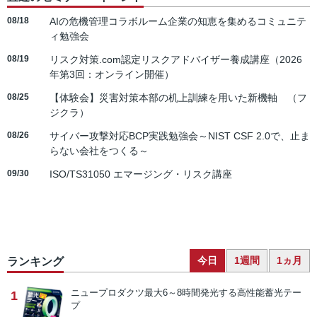
08/18
AIの危機管理コラボルーム企業の知恵を集めるコミュニテ
ィ勉強会
08/19
リスク対策.com認定リスクアドバイザー養成講座（2026
年第3回：オンライン開催）
08/25
【体験会】災害対策本部の机上訓練を用いた新機軸 （フ
ジクラ）
08/26
サイバー攻撃対応BCP実践勉強会～NIST CSF 2.0で、止ま
らない会社をつくる～
09/30
ISO/TS31050 エマージング・リスク講座
今日
1週間
1ヵ月
ランキング
ニュープロダクツ
最大6～8時間発光する高性能蓄光テー
1
プ