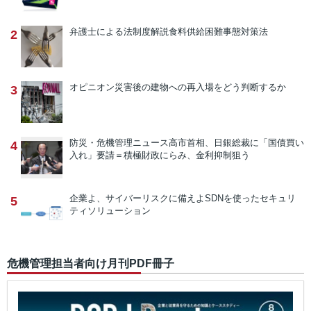
弁護士による法制度解説
食料供給困難事態対策法
2
オピニオン
災害後の建物への再入場をどう判断するか
3
防災・危機管理ニュース
高市首相、日銀総裁に「国債買い
4
入れ」要請＝積極財政にらみ、金利抑制狙う
企業よ、サイバーリスクに備えよ
SDNを使ったセキュリ
5
ティソリューション
危機管理担当者向け月刊PDF冊子