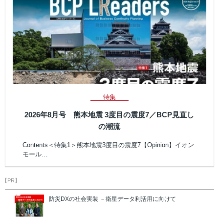
特集
2026年8月号 熊本地震 3度目の震度7／BCP見直し
の潮流
Contents＜特集1＞熊本地震3度目の震度7【Opinion】イオン
モール…
【PR】
防災DXの社会実装 －衛星データ利活用に向けて