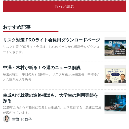
もっと読む
おすすめ記事
リスク対策.PROライト会員用ダウンロードページ
リスク対策.PROライト会員はこちらのページから最新号をダウンロ
ードできます。
中澤・木村が斬る！今週のニュース解説
毎週火曜日（平日のみ）朝9時～、リスク対策.com編集長 中澤幸介
と兵庫県立大学教授…
生成AIで就活の進路相談も、大学生の利用実態を
探る
2025年ごろから本格的に普及した生成AI。大学教育でも、急速に普及
が広がっています。…
吉野 ヒロ子