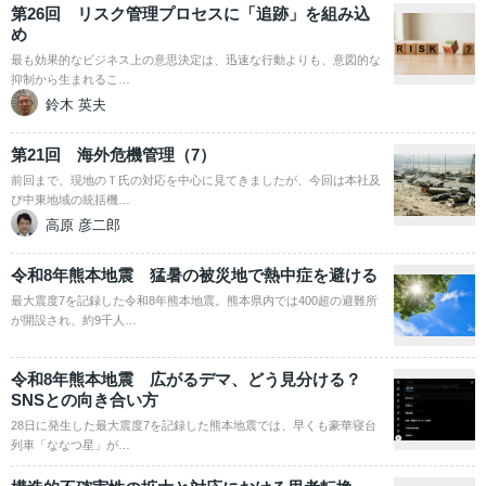
第26回 リスク管理プロセスに「追跡」を組み込
め
最も効果的なビジネス上の意思決定は、迅速な行動よりも、意図的な
抑制から生まれるこ…
鈴木 英夫
第21回 海外危機管理（7）
前回まで、現地のＴ氏の対応を中心に見てきましたが、今回は本社及
び中東地域の統括機…
高原 彦二郎
令和8年熊本地震 猛暑の被災地で熱中症を避ける
最大震度7を記録した令和8年熊本地震。熊本県内では400超の避難所
が開設され、約9千人…
令和8年熊本地震 広がるデマ、どう見分ける？
SNSとの向き合い方
28日に発生した最大震度7を記録した熊本地震では、早くも豪華寝台
列車「ななつ星」が…