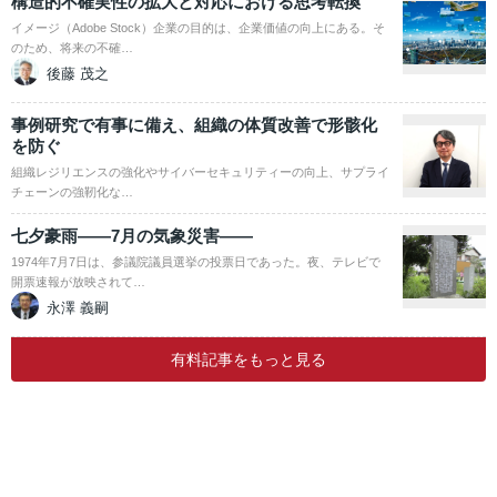
構造的不確実性の拡大と対応における思考転換
イメージ（Adobe Stock）企業の目的は、企業価値の向上にある。そ
のため、将来の不確…
後藤 茂之
事例研究で有事に備え、組織の体質改善で形骸化
を防ぐ
組織レジリエンスの強化やサイバーセキュリティーの向上、サプライ
チェーンの強靭化な…
七夕豪雨――7月の気象災害――
1974年7月7日は、参議院議員選挙の投票日であった。夜、テレビで
開票速報が放映されて…
永澤 義嗣
有料記事をもっと見る