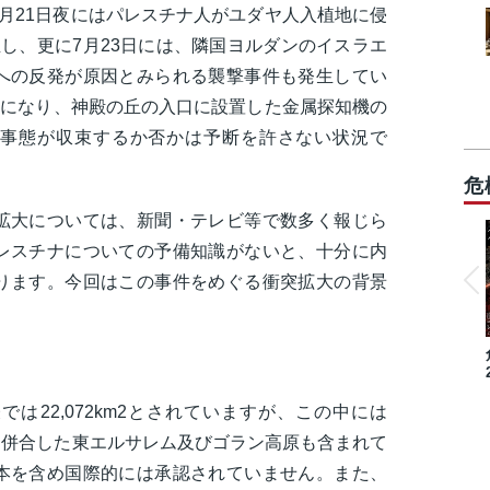
月21日夜にはパレスチナ人がユダヤ人入植地に侵
し、更に7月23日には、隣国ヨルダンのイスラエ
への反発が原因とみられる襲撃事件も発生してい
日になり、神殿の丘の入口に設置した金属探知機の
事態が収束するか否かは予断を許さない状況で
危
拡大については、新聞・テレビ等で数多く報じら
レスチナについての予備知識がないと、十分に内
ります。今回はこの事件をめぐる衝突拡大の背景
は22,072km2とされていますが、この中には
領・併合した東エルサレム及びゴラン高原も含まれて
本を含め国際的には承認されていません。また、