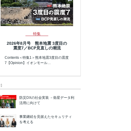
特集
2026年8月号 熊本地震 3度目の
震度7／BCP見直しの潮流
Contents＜特集1＞熊本地震3度目の震度
7【Opinion】イオンモール…
R】
防災DXの社会実装 －衛星データ利
活用に向けて
事業継続を見据えたセキュリティ
を考える