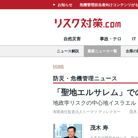
お知らせ
危機管理担当者向けコンテンツがも
自然災害
事故・テロ
I
ニュース解説
最新ニュース一覧
企業の
HOME
防災・危機管理ニュース
「聖地エルサレム」で
地政学リスクの中心地イスラエル
茂木
有限責任監査法人トーマツ ディレクター
茂木 寿