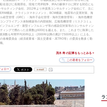
・石油製品のマーケティング・市場調査及び在外事務所の管理等に従
駐在並びに長期滞在。現地で湾岸戦争、IRAの爆弾テロに関する対応にも
コンサルティング会社、2012年より外資系コンサルティング会社にて、主に
ERM構築、クライシスマネジメント、BCM構築、地震等の災害対策、海
ル経営管理（GRC）・海外子会社管理・海外労務管理等）・海外危機管
、コンプライアンス体制構築等の内部統制、広報危機管理（リスクコミュ
鳥インフルエンザ・新型インフルエンザ等の感染症対策等のコンサルティン
ティングで携わった企業数は600社を越える。また、これまでに執筆した
講演数も年間平均30件以上（2000年以降の累計で500件以上）に上る。
の各種委員会（経済産業省・国土交通省・JETRO等）の委員を数多く勤
現職。
茂木 寿 の記事をもっとみる >
e-mail
ラ