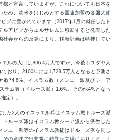
首都と宣言していますが、これについても日本を
いため、欧米をはじめとする国連加盟の各国大使
ビブに置かれています（2017年1月の就任したト
テルアビブからエルサレムに移転すると発表した
際社会からの反発により、移転計画は頓挫してい
エルの人口は806.4万人ですが、今後もユダヤ人
おり、2100年には1,728.5万人となると予測さ
教74.8%、イスラム教（スンニー派及びシーア
イスラム教（ドルーズ派）1.6%、その他4%となっ
年推定）。
亡した2人のイスラエル兵はイスラム教ドルーズ派
。ドルーズ派はイスラム教シーア派から派生した
スンニー派等のイスラム教徒はドルーズ派を同じ
、その意味では非常に特異な立場にあります。ま