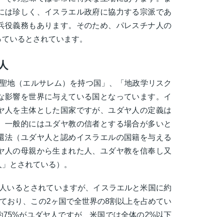
には珍しく、イスラエル政府に協力する宗派であ
兵役義務もあります。そのため、パレスチナ人の
っているとされています。
人
の聖地（エルサレム）を持つ国」、「地政学リスク
な影響を世界に与えている国となっています。イ
ヤ人を主体とした国家ですが、ユダヤ人の定義は
、一般的にはユダヤ教の信者とする場合が多いと
還法（ユダヤ人と認めイスラエルの国籍を与える
ヤ人の母親から生まれた人、ユダヤ教を信奉し又
人」とされている）。
0万人いるとされていますが、イスラエルと米国に約
れており、この2ヶ国で全世界の8割以上を占めてい
75%がユダヤ人ですが、米国では全体の2%以下