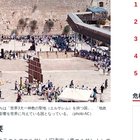
1
2
3
4
5
危
ルは「世界3大一神教の聖地（エルサレム）を持つ国」、「地政
響を世界に与えている国となっている。（photo AC）
要