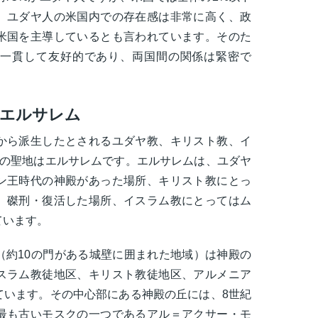
、ユダヤ人の米国内での存在感は非常に高く、政
米国を主導しているとも言われています。そのた
一貫して友好的であり、両国間の関係は緊密で
地エルサレム
から派生したとされるユダヤ教、キリスト教、イ
通の聖地はエルサレムです。エルサレムは、ユダヤ
ン王時代の神殿があった場所、キリスト教にとっ
、磔刑・復活した場所、イスラム教にとってはム
ています。
（約10の門がある城壁に囲まれた地域）は神殿の
スラム教徒地区、キリスト教徒地区、アルメニア
ています。その中心部にある神殿の丘には、8世紀
最も古いモスクの一つであるアル＝アクサー・モ