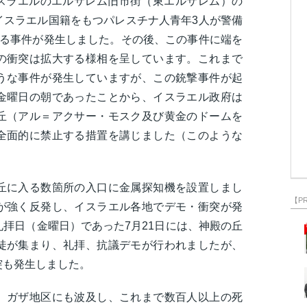
、イスラエルのエルサレム旧市街（東エルサレム）の
イスラエル国籍をもつパレスチナ人青年3人が警備
する事件が発生しました。その後、この事件に端を
の衝突は拡大する様相を呈しています。これまで
うな事件が発生していますが、この銃撃事件が起
金曜日の朝であったことから、イスラエル政府は
丘（アル＝アクサー・モスク及び黄金のドームを
全面的に禁止する措置を講じました（このような
丘に入る数箇所の入口に金属探知機を設置しまし
【P
が強く反発し、イスラエル各地でデモ・衝突が発
拝日（金曜日）であった7月21日には、神殿の丘
徒が集まり、礼拝、抗議デモが行われましたが、
突も発生しました。
、ガザ地区にも波及し、これまで数百人以上の死