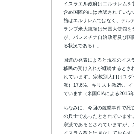
イスラエル政府はエルサレムを
含め国際的には承認されていな
館はエルサレムではなく、テルア
ランプ米大統領は米国大使館を
が、パレスチナ自治政府及び国
る状況である）。
国連の発表によると現在のイスラ
移民の受け入れが継続するとされて
れています。宗教別人口はユダヤ
派）17.6%、キリスト教2%、
ています（米国CIAによる2015
ちなみに、今回の銃撃事件で死
の兵士であったとされています
宗派であるとされていますが、
イスラム教とは見なしておらず