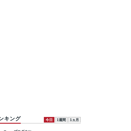
ンキング
今日
1週間
1ヵ月