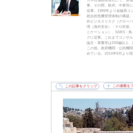
大手石油開発会社にて、原油
事。その間、欧州、中東等に
従事。1999年より金融系
総合的危機管理体制の構築、
外ビジネスリスク（グローバ
理（海外安全）・テロ対策
ニケーション）、SARS・
グに従事。これまでコンサル
論文・著書等は200編以上、
この他、政府機関・公的機関
めている。2014年9月より