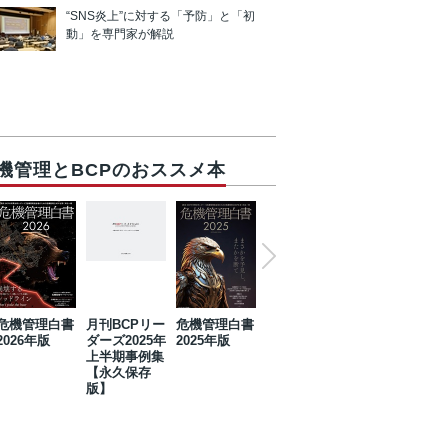
“SNS炎上”に対する「予防」と「初
動」を専門家が解説
機管理とBCPのおススメ本
危機管理白書
月刊BCPリー
危機管理白書
2023年防災・
危機管理白書
2026年版
ダーズ2025年
2025年版
BCP・リスク
2024年版
上半期事例集
マネジメント
【永久保存
事例集【永久
版】
保存版】