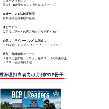
ニュープロダクツ
最大6～8時間発光する高性能蓄光テープ
弁護士による法制度解説
食料供給困難事態対策法
オピニオン
災害後の建物への再入場をどう判断するか
企業よ、サイバーリスクに備えよ
SDNを使ったセキュリティソリューション
防災・危機管理ニュース
〔熊本地震影響〕トヨタ、福岡３工場の稼働停止
＝２９日生産再開予定
機管理担当者向け月刊PDF冊子