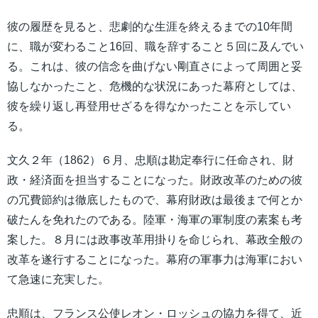
彼の履歴を見ると、悲劇的な生涯を終えるまでの10年間
に、職が変わること16回、職を辞すること５回に及んでい
る。これは、彼の信念を曲げない剛直さによって周囲と妥
協しなかったこと、危機的な状況にあった幕府としては、
彼を繰り返し再登用せざるを得なかったことを示してい
る。
文久２年（1862）６月、忠順は勘定奉行に任命され、財
政・経済面を担当することになった。財政改革のための彼
の冗費節約は徹底したもので、幕府財政は最後まで何とか
破たんを免れたのである。陸軍・海軍の軍制度の素案も考
案した。８月には政事改革用掛りを命じられ、幕政全般の
改革を遂行することになった。幕府の軍事力は海軍におい
て急速に充実した。
忠順は、フランス公使レオン・ロッシュの協力を得て、近