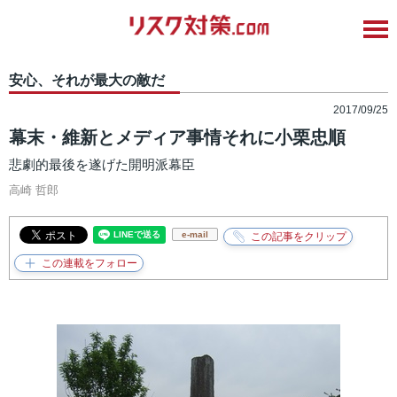
安心、それが最大の敵だ
2017/09/25
幕末・維新とメディア事情それに小栗忠順
悲劇的最後を遂げた開明派幕臣
高崎 哲郎
e-mail