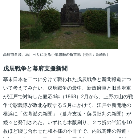
高崎市倉淵、烏川べりにある小栗忠順の斬首地（提供：高崎氏）
戊辰戦争と幕府支援新聞
幕末日本を二つに分けて戦われた戊辰戦争と新聞報道につ
いて考えてみたい。戊辰戦争の最中、新政府軍と旧幕府軍
が江戸で対峙した慶応4年（1868）2月から、上野の山の戦
争で彰義隊が敗北を喫する５月にかけて、江戸や新開地の
横浜に「佐幕派の新聞」（幕府支援・薩長批判の新聞）が
続々と発刊された。いずれも木版刷り、２つ折の半紙を10
枚ほど綴じ合わせた和本様の小冊子で、内戦関連の報道・