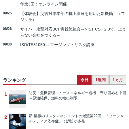
年第3回：オンライン開催）
08/25
【体験会】災害対策本部の机上訓練を用いた新機軸 （フ
ジクラ）
08/26
サイバー攻撃対応BCP実践勉強会～NIST CSF 2.0で、止ま
らない会社をつくる～
09/30
ISO/TS31050 エマージング・リスク講座
今日
1週間
1ヵ月
ランキング
防災・危機管理ニュース
エネルギー危機、守り固める中国
1
＝原油確保、燃料の輸出制限
新 世界のリスクマネジメントの潮流
第22回 「ソーシャ
2
ルメディア依存症」で訴訟が多発