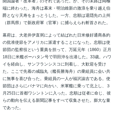
開国論者・改革者」のそれであった。が、その末路は両極
端に終わった。海舟は幕末・明治維新の激浪を乗り越え伯
爵となり天寿をまっとうした。一方、忠順は退隠先の上州
（群馬県）で新政府軍（官軍）に捕らえられ斬首された。
幕府は、大老井伊直弼によって結ばれた日米修好通商条約
の批准使節をアメリカに派遣することになった。忠順は使
節団の監察役という重責を担って、万延元年（1860）正月
18日に米艦ポーハタン号で羽田沖を出港した。33歳。ハワ
イを経由し、サンフランシスコに到着し、大歓迎を受け
た。ここで先着の咸臨丸（艦長勝海舟）の乗組員に会い共
に無事を喜び合った。乗組員の一人が福沢諭吉である。使
節団はさらにパナマに向かい、米軍艦に乗って北上し、３
月25日に首都ワシントンに入った。忠順は従者に命じ、彼
らの動向を伝える新聞記事をすべて収集させた。膨大な量
であった。