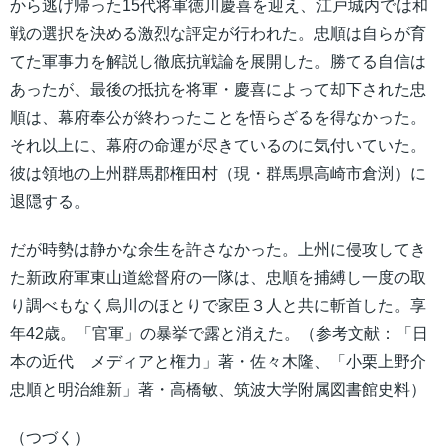
から逃げ帰った15代将軍徳川慶喜を迎え、江戸城内では和
戦の選択を決める激烈な評定が行われた。忠順は自らが育
てた軍事力を解説し徹底抗戦論を展開した。勝てる自信は
あったが、最後の抵抗を将軍・慶喜によって却下された忠
順は、幕府奉公が終わったことを悟らざるを得なかった。
それ以上に、幕府の命運が尽きているのに気付いていた。
彼は領地の上州群馬郡権田村（現・群馬県高崎市倉渕）に
退隠する。
だが時勢は静かな余生を許さなかった。上州に侵攻してき
た新政府軍東山道総督府の一隊は、忠順を捕縛し一度の取
り調べもなく烏川のほとりで家臣３人と共に斬首した。享
年42歳。「官軍」の暴挙で露と消えた。（参考文献：「日
本の近代 メディアと権力」著・佐々木隆、「小栗上野介
忠順と明治維新」著・高橋敏、筑波大学附属図書館史料）
（つづく）