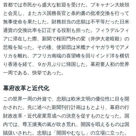
首都では市民から盛大な歓迎を受けた。ブキャナン大統領
と会見し、またカス国務長官と条約書の批准交換を行って
無事使命を果たした。財務担当の忠順は不平等だった日米
通貨の交換比率を訂正する役割も担った。フィラデルフィ
アに滞在した際、新聞で桜田門外の変（井伊大老暗殺）の
悲報を知った。その後、使節団は米艦ナイヤガラ号でアメ
リカを離れ、アフリカ南端の喜望峰を回りインド洋を横切
り香港を経て、９か月ぶりに帰国した。幕府要人初の世界
一周である。快挙であった。
幕府改革と近代化
この世界一周の外遊で、忠順は欧米文明の優位性に目を開
かされた。先に述べた新聞刊行計画はもとより、幕府の行
財政改革・近代産業育成への決意を促すものとなった。国
内では、尊王攘夷の嵐が吹き荒れ、開国を唱えるものは国
賊扱いされた。忠順は「開国やむなし」の立場に立った。