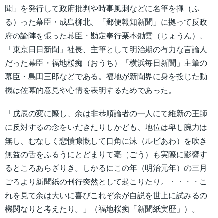
聞」を発行して政府批判や時事風刺などに名筆を揮（ふ
る）った幕臣・成島柳北、「郵便報知新聞」に拠って反政
府の論陣を張った幕臣・勘定奉行栗本鋤雲（じょうん）、
「東京日日新聞」社長、主筆として明治期の有力な言論人
だった幕臣・福地桜痴（おうち）「横浜毎日新聞」主筆の
幕臣・島田三郎などである。福地が新聞界に身を投じた動
機は佐幕的意見や心情を表明するためであった。
「戊辰の変に際し、余は非恭順論者の一人にて維新の王師
に反対するの念をいだきたりしかども、地位は卑し腕力は
無し、むなしく悲憤慷慨して口角に沫（ルビあわ）を吹き
無益の舌をふるうにとどまりて亳（ごう）も実際に影響す
るところあらざりき。しかるにこの年（明治元年）の三月
ごろより新聞紙の刊行突然として起こりたり。・・・・こ
れを見て余は大いに喜びこれぞ余が自説を世上に試みるの
機関なりと考えたり。」（福地桜痴「新聞紙実歴」）。