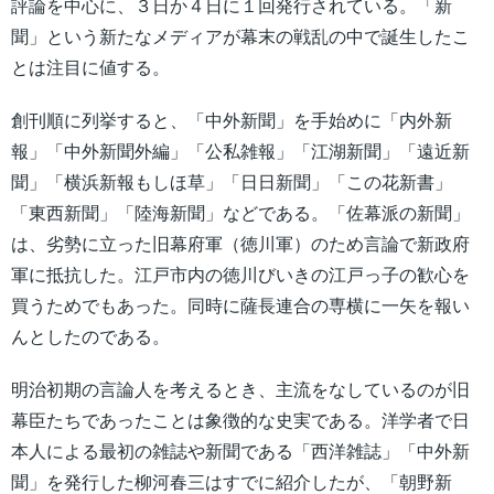
評論を中心に、３日か４日に１回発行されている。「新
聞」という新たなメディアが幕末の戦乱の中で誕生したこ
とは注目に値する。
創刊順に列挙すると、「中外新聞」を手始めに「内外新
報」「中外新聞外編」「公私雑報」「江湖新聞」「遠近新
聞」「横浜新報もしほ草」「日日新聞」「この花新書」
「東西新聞」「陸海新聞」などである。「佐幕派の新聞」
は、劣勢に立った旧幕府軍（徳川軍）のため言論で新政府
軍に抵抗した。江戸市内の徳川びいきの江戸っ子の歓心を
買うためでもあった。同時に薩長連合の専横に一矢を報い
んとしたのである。
明治初期の言論人を考えるとき、主流をなしているのが旧
幕臣たちであったことは象徴的な史実である。洋学者で日
本人による最初の雑誌や新聞である「西洋雑誌」「中外新
聞」を発行した柳河春三はすでに紹介したが、「朝野新