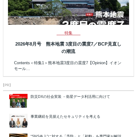
特集
2026年8月号 熊本地震 3度目の震度7／BCP見直し
の潮流
Contents＜特集1＞熊本地震3度目の震度7【Opinion】イオン
モール…
【PR】
防災DXの社会実装 －衛星データ利活用に向けて
事業継続を見据えたセキュリティを考える
“SNS炎上”に対する「予防」と「初動」を専門家が解説