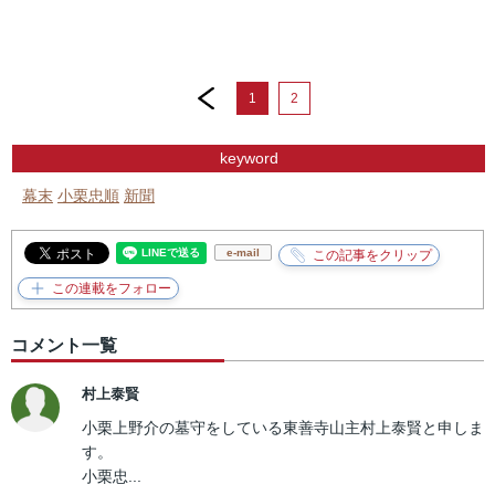
prev
1
2
keyword
幕末
小栗忠順
新聞
e-mail
コメント一覧
村上泰賢
小栗上野介の墓守をしている東善寺山主村上泰賢と申しま
す。
小栗忠...