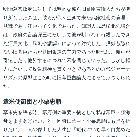
明治藩閥政府に対して批判的な彼ら旧幕臣言論人たちが拠
り所としたのは、彼らが代々生きて来た武家社会の倫理・
見識であり江戸っ子文化であった。知識人成島柳北の場合
は、政府の言論弾圧にたいして彼が馴（な）れ親しんでき
た江戸文化（風刺や諧謔）によって対抗した。投獄も恐れ
ない旧幕臣たちが新聞報道の主力であった時代は、彼らが
引退したり他界するにつれて幕を閉じていった。しかし権
力にたいして反骨精神を貫くべきであるとの近代ジャーナ
リズムの原型はこの時に旧幕臣言論人によって形づくられ
た。
遣米使節団と小栗忠順
幕末史を語る時、幕府側の重要人物として私は幕臣・勝海
舟をまずあげたい。と、同時に幕臣・小栗忠順にも指を折
りたい。二人の傑出した人生は「近代にいち早く目覚めた