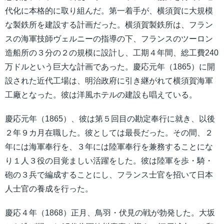
代化に本格的に取り組んだ。第一着手が、横須賀に大規模
な製鉄所を建設する計画だった。横須賀製鉄所は、フラン
スの海軍技師ヴェルニーの指導の下、フランスのツーロン
造船所の３分の２の規模に設計し、工期４年間、総工費240
万ドルという巨大な計画であった。慶応元年（1865）に開
設された近代工場は、明治政府に引き継がれて横須賀海軍
工廠となった。彼は洋風ホテルの建設も唱えている。
慶応元年（1865）、彼は第５回目の勘定奉行に就き、以後
２年９カ月在職した。彼としては最長だった。その間、２
年には海軍奉行を、３年には陸軍奉行を兼務することにな
り１人３役の目覚ましい活躍をした。彼は陸軍を歩・騎・
砲の３兵で編成することにし、フランス士官を招いて日本
人士官の養成を行った。
慶応４年（1868）正月、鳥羽・伏見の戦が勃発した。大坂