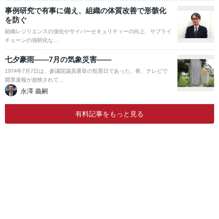
事例研究で有事に備え、組織の体質改善で形骸化
を防ぐ
組織レジリエンスの強化やサイバーセキュリティーの向上、サプライ
チェーンの強靭化な…
七夕豪雨――7月の気象災害――
1974年7月7日は、参議院議員選挙の投票日であった。夜、テレビで
開票速報が放映されて…
永澤 義嗣
有料記事をもっと見る