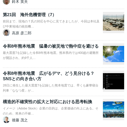
鈴木 英夫
第21回 海外危機管理（7）
前回まで、現地のＴ氏の対応を中心に見てきましたが、今回は本社及
び中東地域の統括機…
高原 彦二郎
令和8年熊本地震 猛暑の被災地で熱中症を避ける
最大震度7を記録した令和8年熊本地震。熊本県内では400超の避難所
が開設され、約9千人…
令和8年熊本地震 広がるデマ、どう見分ける？
SNSとの向き合い方
28日に発生した最大震度7を記録した熊本地震では、早くも豪華寝台
列車「ななつ星」が…
構造的不確実性の拡大と対応における思考転換
イメージ（Adobe Stock）企業の目的は、企業価値の向上にある。そ
のため、将来の不確…
後藤 茂之