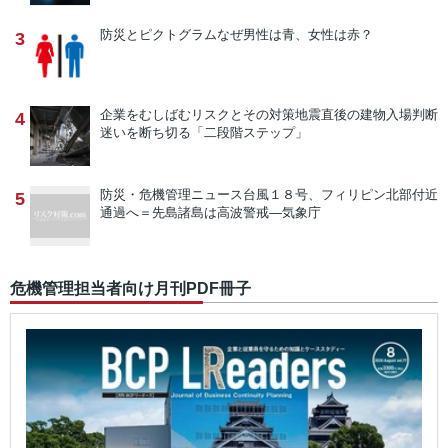
防災とピクトグラム
なぜ男性は青、女性は赤？
3
企業をむしばむリスクとその対策
地震直後の建物入場判断
4
迷いを断ち切る「二段階ステップ」
防災・危機管理ニュース
台風１８号、フィリピン北部付近
5
通過へ＝先島諸島は高波警戒―気象庁
危機管理担当者向け月刊PDF冊子