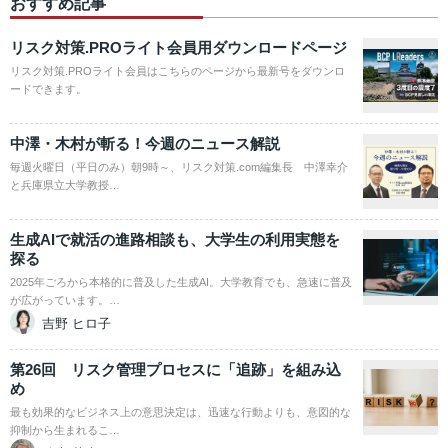
おすすめ記事
リスク対策.PROライト会員用ダウンロードページ
リスク対策.PROライト会員はこちらのページから最新号をダウンロ
ードできます。
中澤・木村が斬る！今週のニュース解説
毎週火曜日（平日のみ）朝9時～、リスク対策.com編集長 中澤幸介
と兵庫県立大学教授…
生成AIで就活の進路相談も、大学生の利用実態を
探る
2025年ごろから本格的に普及した生成AI。大学教育でも、急速に普及
が広がっています。…
吉野 ヒロ子
第26回 リスク管理プロセスに「追跡」を組み込
め
最も効果的なビジネス上の意思決定は、迅速な行動よりも、意図的な
抑制から生まれるこ…