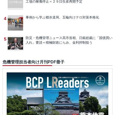
工場の稼働停止＝２９日生産再開予定
事例から学ぶ
都水道局、五輪向けテロ対策本格化
4
防災・危機管理ニュース
高市首相、日銀総裁に「国債買い
5
入れ」要請＝積極財政にらみ、金利抑制狙う
危機管理担当者向け月刊PDF冊子