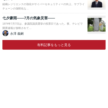
組織レジリエンスの強化やサイバーセキュリティーの向上、サプライ
チェーンの強靭化な…
七夕豪雨――7月の気象災害――
1974年7月7日は、参議院議員選挙の投票日であった。夜、テレビで
開票速報が放映されて…
永澤 義嗣
有料記事をもっと見る