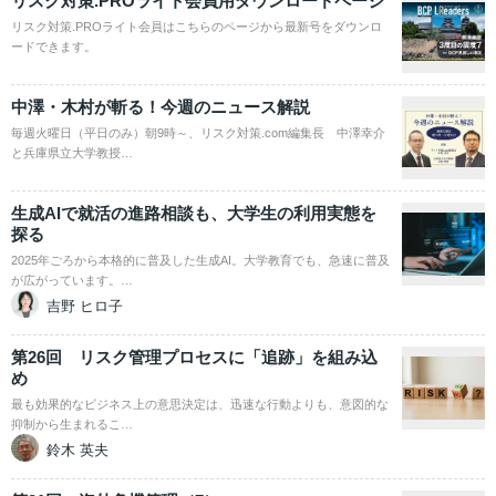
リスク対策.PROライト会員用ダウンロードページ
リスク対策.PROライト会員はこちらのページから最新号をダウンロ
ードできます。
中澤・木村が斬る！今週のニュース解説
毎週火曜日（平日のみ）朝9時～、リスク対策.com編集長 中澤幸介
と兵庫県立大学教授…
生成AIで就活の進路相談も、大学生の利用実態を
探る
2025年ごろから本格的に普及した生成AI。大学教育でも、急速に普及
が広がっています。…
吉野 ヒロ子
第26回 リスク管理プロセスに「追跡」を組み込
め
最も効果的なビジネス上の意思決定は、迅速な行動よりも、意図的な
抑制から生まれるこ…
鈴木 英夫