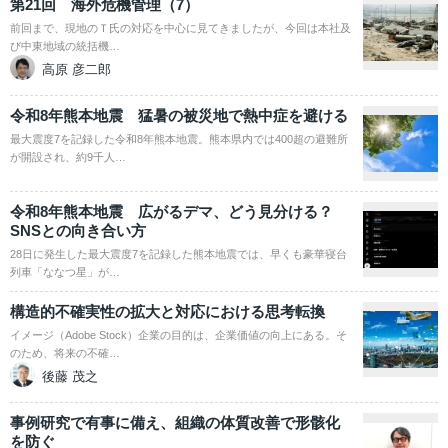
第21回 海外危機管理（7）
前回まで、現地のＴ氏の対応を中心に見てきましたが、今回は本社及
び中東地域の統括機…
高原 彦二郎
令和8年熊本地震 猛暑の被災地で熱中症を避ける
最大震度7を記録した令和8年熊本地震。熊本県内では400超の避難所
が開設され、約9千人…
令和8年熊本地震 広がるデマ、どう見分ける？
SNSとの向き合い方
28日に発生した最大震度7を記録した熊本地震では、早くも豪華寝台
列車「ななつ星」が…
構造的不確実性の拡大と対応における思考転換
イメージ（Adobe Stock）企業の目的は、企業価値の向上にある。そ
のため、将来の不確…
後藤 茂之
事例研究で有事に備え、組織の体質改善で形骸化
を防ぐ