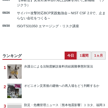
【体験会】災害対策本部の机上訓練を用いた新機軸 （フ
ジクラ）
08/26
サイバー攻撃対応BCP実践勉強会～NIST CSF 2.0で、止ま
らない会社をつくる～
09/30
ISO/TS31050 エマージング・リスク講座
今日
1週間
1ヵ月
ランキング
弁護士による法制度解説
食料供給困難事態対策法
1
オピニオン
災害後の建物への再入場をどう判断するか
2
防災・危機管理ニュース
〔熊本地震影響〕トヨタ、福岡３
3