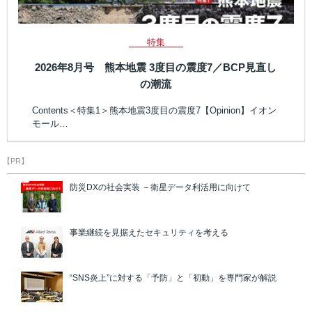
特集
2026年8月号 熊本地震 3度目の震度7／BCP見直し
の潮流
Contents＜特集1＞熊本地震3度目の震度7【Opinion】イオン
モール…
【PR】
防災DXの社会実装 －衛星データ利活用に向けて
事業継続を見据えたセキュリティを考える
“SNS炎上”に対する「予防」と「初動」を専門家が解説