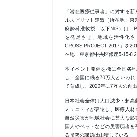
「潜在医療従事者」に対する新
ルスピリット連盟（所在地：東
麻酔科准教授 以下NIS）は、PIN
を発足させ、地域を活性化させ
CROSS PROJECT 2017
在地：東京都中央区銀座5-15-8
本イベント開催を機に全国各地
し、全国に眠る70万人といわ
て育成し、2020年に7万人の創
日本社会全体は人口減少・超高
ミュニティが衰退し、医療人材
自然災害が地域社会に甚大な影
国人やペットなどの災害弱者を
る喫緊の課題は山積している。