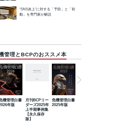
“SNS炎上”に対する「予防」と「初
動」を専門家が解説
機管理とBCPのおススメ本
危機管理白書
月刊BCPリー
危機管理白書
2023年防災・
危機管理白書
2026年版
ダーズ2025年
2025年版
BCP・リスク
2024年版
上半期事例集
マネジメント
【永久保存
事例集【永久
版】
保存版】