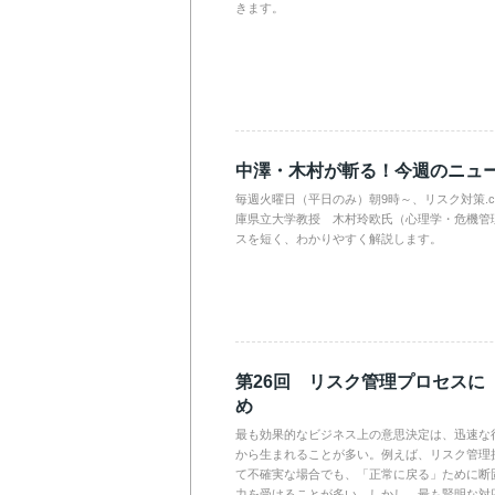
きます。
中澤・木村が斬る！今週のニュ
毎週火曜日（平日のみ）朝9時～、リスク対策.
庫県立大学教授 木村玲欧氏（心理学・危機管
スを短く、わかりやすく解説します。
第26回 リスク管理プロセスに
め
最も効果的なビジネス上の意思決定は、迅速な
から生まれることが多い。例えば、リスク管理
て不確実な場合でも、「正常に戻る」ために断
力を受けることが多い。しかし、最も賢明な対