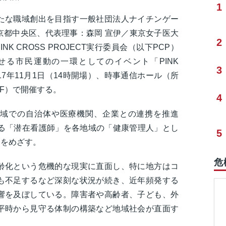
1
たな職域創出を目指す一般社団法人ナイチンゲー
京都中央区、代表理事：森岡 宣伊／東京女子医大
2
K CROSS PROJECT実行委員会（以下PCP）
る市民運動の一環としてのイベント「PINK
3
」を2017年11月1日（14時開場）、時事通信ホール（所
 2F）で開催する。
4
域での自治体や医療機関、企業との連携を推進
れる「潜在看護師」を各地域の「健康管理人」とし
5
出をめざす。
危
齢化という危機的な現実に直面し、特に地方はコ
も不足するなど深刻な状況が続き、近年頻発する
響を及ぼしている。障害者や高齢者、子ども、外
平時から見守る体制の構築など地域社会が直面す