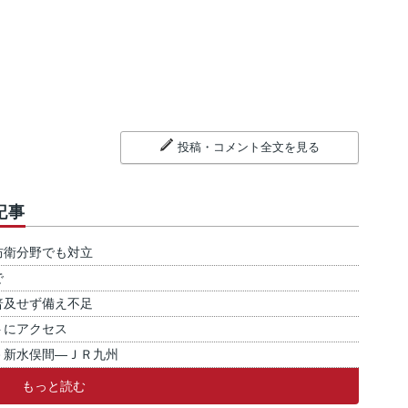
投稿・コメント全文を見る
記事
防衛分野でも対立
で
普及せず備え不足
トにアクセス
－新水俣間―ＪＲ九州
もっと読む