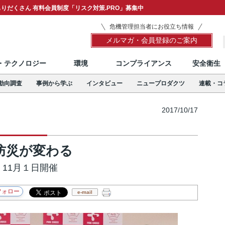
りだくさん 有料会員制度「リスク対策.PRO」募集中
危機管理担当者にお役立ち情報
メルマガ・会員登録のご案内
T・テクノロジー
環境
コンプライアンス
安全衛生
動向調査
事例から学ぶ
インタビュー
ニュープロダクツ
連載・コ
2017/10/17
防災が変わる
17」11月１日開催
e-mail