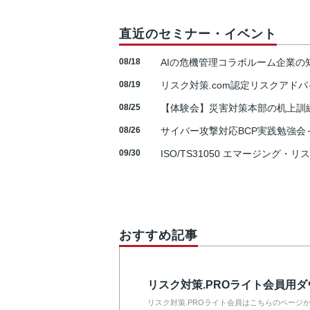
直近のセミナー・イベント
08/18
AIの危機管理コラボルーム企業
08/19
リスク対策.com認定リスクアドバ
08/25
【体験会】災害対策本部の机上訓
08/26
サイバー攻撃対応BCP実践勉強会～N
09/30
ISO/TS31050 エマージング・リ
おすすめ記事
リスク対策.PROライト会員用
リスク対策.PROライト会員はこちらのページ