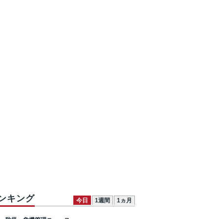
ンキング
今日
1週間
1ヵ月