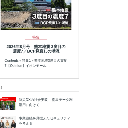
特集
2026年8月号 熊本地震 3度目の
震度7／BCP見直しの潮流
Contents＜特集1＞熊本地震3度目の震度
7【Opinion】イオンモール…
R】
防災DXの社会実装 －衛星データ利
活用に向けて
事業継続を見据えたセキュリティ
を考える