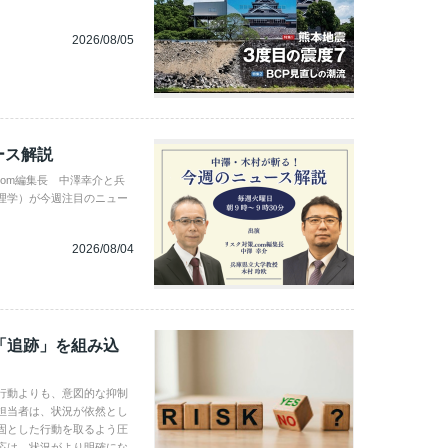
2026/08/05
ース解説
com編集長 中澤幸介と兵
理学）が今週注目のニュー
2026/08/04
「追跡」を組み込
行動よりも、意図的な抑制
担当者は、状況が依然とし
固とした行動を取るよう圧
応は、状況がより明確にな