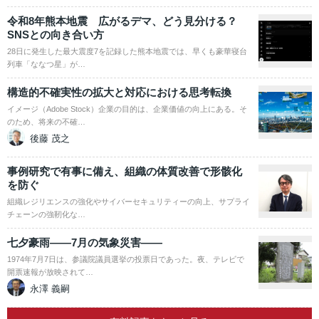
令和8年熊本地震 広がるデマ、どう見分ける？
SNSとの向き合い方
28日に発生した最大震度7を記録した熊本地震では、早くも豪華寝台
列車「ななつ星」が…
構造的不確実性の拡大と対応における思考転換
イメージ（Adobe Stock）企業の目的は、企業価値の向上にある。そ
のため、将来の不確…
後藤 茂之
事例研究で有事に備え、組織の体質改善で形骸化
を防ぐ
組織レジリエンスの強化やサイバーセキュリティーの向上、サプライ
チェーンの強靭化な…
七夕豪雨――7月の気象災害――
1974年7月7日は、参議院議員選挙の投票日であった。夜、テレビで
開票速報が放映されて…
永澤 義嗣