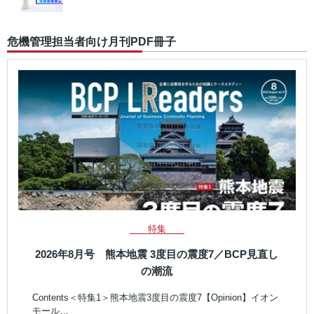
危機管理担当者向け月刊PDF冊子
特集
2026年8月号 熊本地震 3度目の震度7／BCP見直し
の潮流
Contents＜特集1＞熊本地震3度目の震度7【Opinion】イオン
モール…