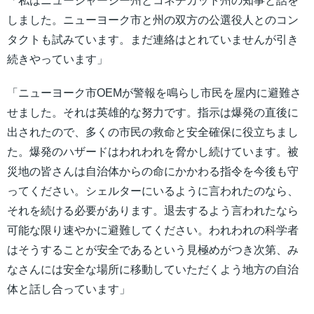
「私はニュージャージー州とコネチカット州の知事と話を
しました。ニューヨーク市と州の双方の公選役人とのコン
タクトも試みています。まだ連絡はとれていませんが引き
続きやっています」
「ニューヨーク市OEMが警報を鳴らし市民を屋内に避難さ
せました。それは英雄的な努力です。指示は爆発の直後に
出されたので、多くの市民の救命と安全確保に役立ちまし
た。爆発のハザードはわれわれを脅かし続けています。被
災地の皆さんは自治体からの命にかかわる指令を今後も守
ってください。シェルターにいるように言われたのなら、
それを続ける必要があります。退去するよう言われたなら
可能な限り速やかに避難してください。われわれの科学者
はそうすることが安全であるという見極めがつき次第、み
なさんには安全な場所に移動していただくよう地方の自治
体と話し合っています」