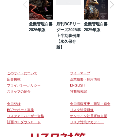
危機管理白書
月刊BCPリー
危機管理白書
2023年防災・
2026年版
ダーズ2025年
2025年版
BCP・リスク
上半期事例集
マネジメント
【永久保存
事例集【永久
版】
保存版】
このサイトについて
サイトマップ
広告掲載
企業概要・採用情報
プライバシーポリシー
ENGLISH
スタッフの紹介
特商法表記
会員登録
会員情報変更・確認・退会
BCPサポート事業
リスク対策研修
リスクアドバイザー資格
オンライン社員研修支援
誌面PDFダウンロード
リスク対策アカデミー