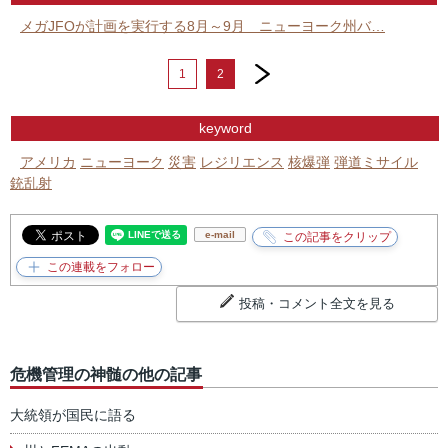
メガJFOが計画を実行する8月～9月 ニューヨーク州バ…
next
1
2
keyword
アメリカ
ニューヨーク
災害
レジリエンス
核爆弾
弾道ミサイル
銃乱射
e-mail
投稿・コメント全文を見る
危機管理の神髄の他の記事
大統領が国民に語る