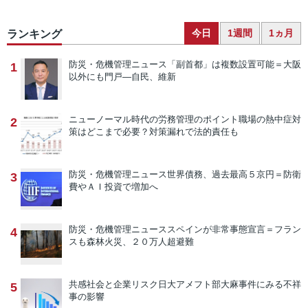
今日
1週間
1ヵ月
ランキング
防災・危機管理ニュース
「副首都」は複数設置可能＝大阪
1
以外にも門戸―自民、維新
ニューノーマル時代の労務管理のポイント
職場の熱中症対
2
策はどこまで必要？対策漏れで法的責任も
防災・危機管理ニュース
世界債務、過去最高５京円＝防衛
3
費やＡＩ投資で増加へ
防災・危機管理ニュース
スペインが非常事態宣言＝フラン
4
スも森林火災、２０万人超避難
共感社会と企業リスク
日大アメフト部大麻事件にみる不祥
5
事の影響