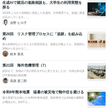
生成AIで就活の進路相談も、大学生の利用実態を
探る
2025年ごろから本格的に普及した生成AI。大学教育でも、急速に普及
が広がっています。…
吉野 ヒロ子
第26回 リスク管理プロセスに「追跡」を組み込
め
最も効果的なビジネス上の意思決定は、迅速な行動よりも、意図的な
抑制から生まれるこ…
鈴木 英夫
第21回 海外危機管理（7）
前回まで、現地のＴ氏の対応を中心に見てきましたが、今回は本社及
び中東地域の統括機…
高原 彦二郎
令和8年熊本地震 猛暑の被災地で熱中症を避ける
最大震度7を記録した令和8年熊本地震。熊本県内では400超の避難所
が開設され、約9千人…