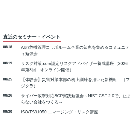
直近のセミナー・イベント
08/18
AIの危機管理コラボルーム企業の知恵を集めるコミュニテ
ィ勉強会
08/19
リスク対策.com認定リスクアドバイザー養成講座（2026
年第3回：オンライン開催）
08/25
【体験会】災害対策本部の机上訓練を用いた新機軸 （フ
ジクラ）
08/26
サイバー攻撃対応BCP実践勉強会～NIST CSF 2.0で、止ま
らない会社をつくる～
09/30
ISO/TS31050 エマージング・リスク講座