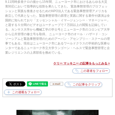
9.11同時多発テロの後から15年間、ニューヨーク市におけるあらゆる大災
害対応において指導的な役割を果たしてきた。 緊急事態管理のプロフェッ
ションと実践を推進させるためのNPO法人である緊急事態管理アメリカを
創立して代表となった。緊急事態管理の原理と実践に関する著作や講演は全
国的に知られており「エッセンシャル・イマ―ジェンシー・マネージャー」
と題する５分間のビデオはユーチューブで７万回以上の閲覧を記録してい
る。カンサス大学から機械工学の学士号とニューヨーク市のコロンビア大学
から公共管理の修士号を取得。 ニューヨーク市のオール・ハザード・コン
ソーシアムと緊急事態管理のためのアーバン・アセンブリ―・スクールの理
事でもある。現在はニューヨーク市にあるワールドクラスの学術的な医療セ
ンターであるニューヨーク市立大学ランゴーン・ヘルスで緊急事態管理と企
業レジリエンスの上席部長を務めている。
ケリー マッキニー の記事をもっとみる >
e-mail