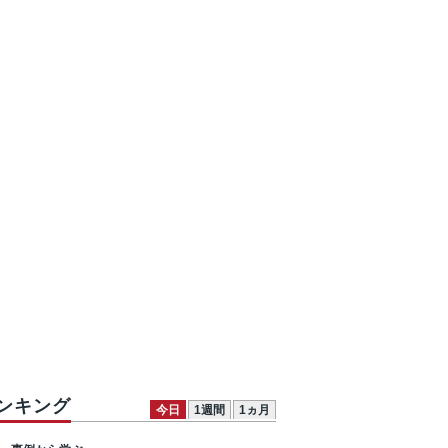
ンキング
今日
1週間
1ヵ月