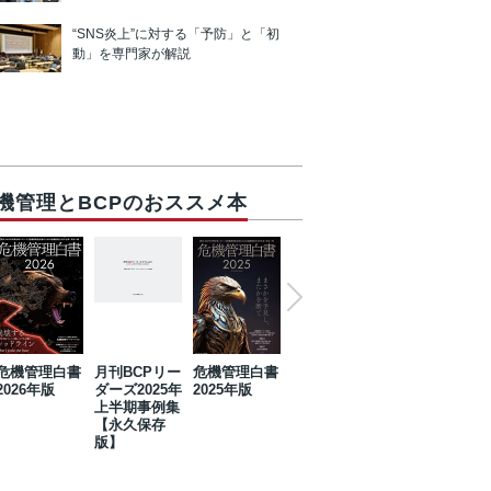
“SNS炎上”に対する「予防」と「初
動」を専門家が解説
機管理とBCPのおススメ本
危機管理白書
月刊BCPリー
危機管理白書
2023年防災・
危機管理白書
2026年版
ダーズ2025年
2025年版
BCP・リスク
2024年版
上半期事例集
マネジメント
【永久保存
事例集【永久
版】
保存版】