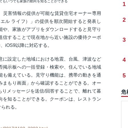
てもいつでも家族の動向を知ることができる
1
認、災害情報の提供が可能な賃貸住宅オーナー専用
2
（クラスエル ライフ）」の提供を順次開始すると発表し
能や、家族がアプリをダウンロードすると見守り
送信することで現在地から近い施設の優待クーポ
3
以降、iOS9以降に対応する。
意に設定した地域における地震、台風、津波など
4
否掲示板への一括登録・検索や、住んでいる地域
5
能も備えている。見守り機能は、携帯の動きを通
みまもり画面」から確認することができる。オー
もりメッセージを送信/回答することで、離れて暮
危
向を知ることができる。クーポンは、レストラン
けられる。