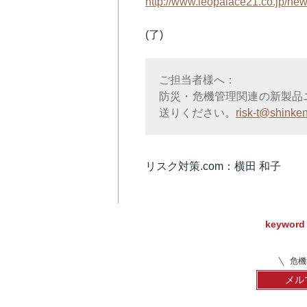
http://www.leopalace21.co.jp/ne
(了)
ご担当者様へ：
防災・危機管理関連の新製品
送りください。
risk-t@shinken
リスク対策.com：横田 和子
keyword
危機
メル