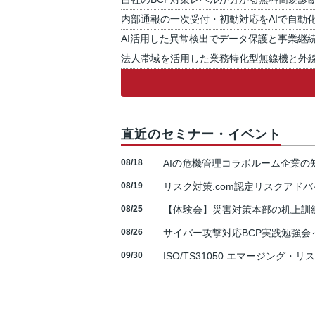
内部通報の一次受付・初動対応をAIで自動
AI活用した異常検出でデータ保護と事業継
法人帯域を活用した業務特化型無線機と外
直近のセミナー・イベント
08/18
AIの危機管理コラボルーム企業
08/19
リスク対策.com認定リスクアドバ
08/25
【体験会】災害対策本部の机上訓
08/26
サイバー攻撃対応BCP実践勉強会～N
09/30
ISO/TS31050 エマージング・リ