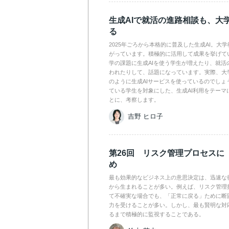
生成AIで就活の進路相談も、大
る
2025年ごろから本格的に普及した生成AI。大
がっています。積極的に活用して成果を挙げて
学の課題に生成AIを使う学生が増えたり、就活
われたりして、話題になっています。実際、大
のように生成AIサービスを使っているのでしょ
ている学生を対象にした、生成AI利用をテーマ
とに、考察します。
吉野 ヒロ子
第26回 リスク管理プロセスに
め
最も効果的なビジネス上の意思決定は、迅速な
から生まれることが多い。例えば、リスク管理
て不確実な場合でも、「正常に戻る」ために断
力を受けることが多い。しかし、最も賢明な対
るまで積極的に監視することである。