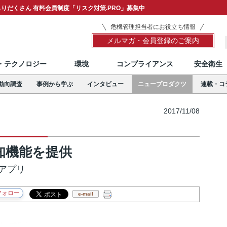
りだくさん 有料会員制度「リスク対策.PRO」募集中
危機管理担当者にお役立ち情報
メルマガ・会員登録のご案内
T・テクノロジー
環境
コンプライアンス
安全衛生
動向調査
事例から学ぶ
インタビュー
ニュープロダクツ
連載・コ
2017/11/08
知機能を提供
アプリ
e-mail