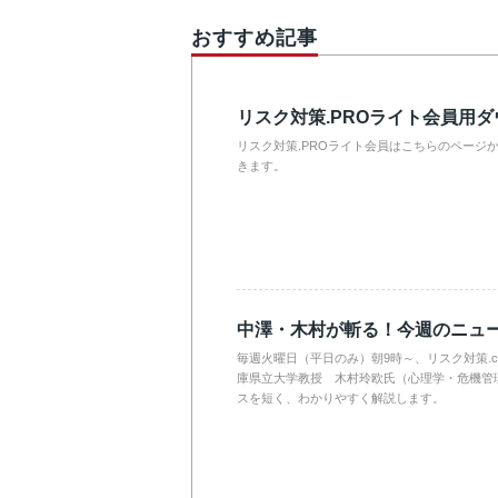
おすすめ記事
リスク対策.PROライト会員用
リスク対策.PROライト会員はこちらのページ
きます。
中澤・木村が斬る！今週のニュ
毎週火曜日（平日のみ）朝9時～、リスク対策.
庫県立大学教授 木村玲欧氏（心理学・危機管
スを短く、わかりやすく解説します。