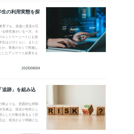
学生の利用実態を探
学教育でも、急速に普及が広
いる研究者がいる一方、大
のエントリーシートにも使
学生はどのくらい、またど
うか。筆者のゼミで実施し
にしたアンケート結果をも
2026/08/04
「追跡」を組み込
行動よりも、意図的な抑制
担当者は、状況が依然とし
固とした行動を取るよう圧
応は、状況がより明確にな