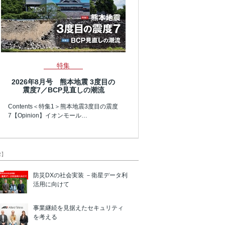
特集
2026年8月号 熊本地震 3度目の
震度7／BCP見直しの潮流
Contents＜特集1＞熊本地震3度目の震度
7【Opinion】イオンモール…
R】
防災DXの社会実装 －衛星データ利
活用に向けて
事業継続を見据えたセキュリティ
を考える