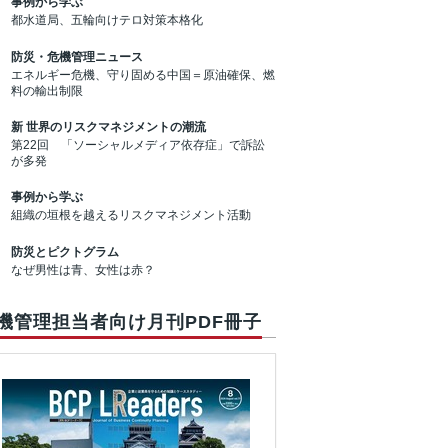
事例から学ぶ
都水道局、五輪向けテロ対策本格化
防災・危機管理ニュース
エネルギー危機、守り固める中国＝原油確保、燃
料の輸出制限
新 世界のリスクマネジメントの潮流
第22回 「ソーシャルメディア依存症」で訴訟
が多発
事例から学ぶ
組織の垣根を越えるリスクマネジメント活動
防災とピクトグラム
なぜ男性は青、女性は赤？
機管理担当者向け月刊PDF冊子