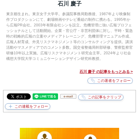
石川 慶子
東京都生まれ。東京女子大学卒。参議院事務局勤務後、1987年より映像制
作プロダクションにて、劇場映画やテレビ番組の制作に携わる。1995年か
ら広報PR会社。2003年有限会社シンを設立。危機管理に強い広報プロフェ
ッショナルとして活動開始。企業・官公庁・非営利団体に対し、平時・緊急
時の戦略的広報の立案やメディアトレーニング、危機管理マニュアル作成、
広報人材育成、外見リスクマネジメント等のコンサルティングを提供。講演
活動やマスメディアでのコメント多数。国交省整備局幹部研修、警察監察官
研修10年以上実施。広報リスクマネジメント研究会主宰。2024年より社会
構想大学院大学コミュニケーションデザイン研究科教授。
石川 慶子 の記事をもっとみる >
e-mail