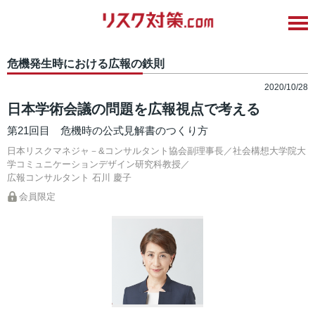
危機発生時における広報の鉄則
2020/10/28
日本学術会議の問題を広報視点で考える
第21回目 危機時の公式見解書のつくり方
日本リスクマネジャ－&コンサルタント協会副理事長／社会構想大学院大
学コミュニケーションデザイン研究科教授／
広報コンサルタント
石川 慶子
会員限定