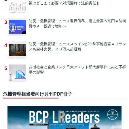
策はどこまで必要？対策漏れで法的責任も
防災・危機管理ニュース
世界債務、過去最高５京円＝防衛
3
費やＡＩ投資で増加へ
防災・危機管理ニュース
スペインが非常事態宣言＝フラン
4
スも森林火災、２０万人超避難
共感社会と企業リスク
日大アメフト部大麻事件にみる不祥
5
事の影響
危機管理担当者向け月刊PDF冊子