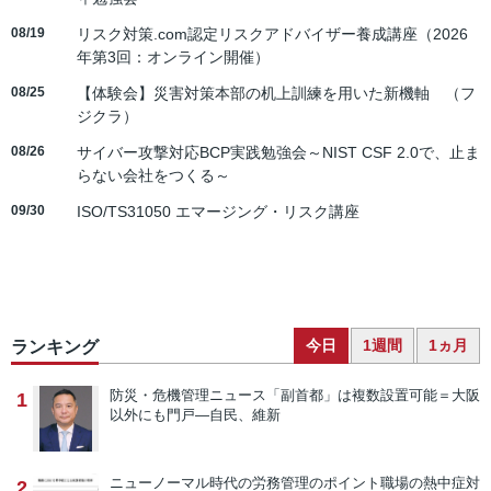
08/19
リスク対策.com認定リスクアドバイザー養成講座（2026
年第3回：オンライン開催）
08/25
【体験会】災害対策本部の机上訓練を用いた新機軸 （フ
ジクラ）
08/26
サイバー攻撃対応BCP実践勉強会～NIST CSF 2.0で、止ま
らない会社をつくる～
09/30
ISO/TS31050 エマージング・リスク講座
今日
1週間
1ヵ月
ランキング
防災・危機管理ニュース
「副首都」は複数設置可能＝大阪
1
以外にも門戸―自民、維新
ニューノーマル時代の労務管理のポイント
職場の熱中症対
2