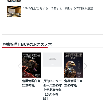
“SNS炎上”に対する「予防」と「初動」を専門家が解説
危機管理とBCPのおススメ本
危機管理白書
月刊BCPリー
危機管理白書
2023年防災・
2026年版
ダーズ2025年
2025年版
BCP・リスク
上半期事例集
マネジメント
【永久保存
事例集【永久
版】
保存版】