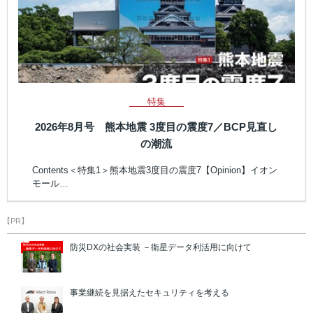
特集
2026年8月号 熊本地震 3度目の震度7／BCP見直し
の潮流
Contents＜特集1＞熊本地震3度目の震度7【Opinion】イオン
モール…
【PR】
防災DXの社会実装 －衛星データ利活用に向けて
事業継続を見据えたセキュリティを考える