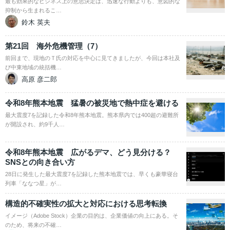
最も効果的なビジネス上の意思決定は、迅速な行動よりも、意図的な
抑制から生まれるこ…
鈴木 英夫
第21回 海外危機管理（7）
前回まで、現地のＴ氏の対応を中心に見てきましたが、今回は本社及
び中東地域の統括機…
高原 彦二郎
令和8年熊本地震 猛暑の被災地で熱中症を避ける
最大震度7を記録した令和8年熊本地震。熊本県内では400超の避難所
が開設され、約9千人…
令和8年熊本地震 広がるデマ、どう見分ける？
SNSとの向き合い方
28日に発生した最大震度7を記録した熊本地震では、早くも豪華寝台
列車「ななつ星」が…
構造的不確実性の拡大と対応における思考転換
イメージ（Adobe Stock）企業の目的は、企業価値の向上にある。そ
のため、将来の不確…