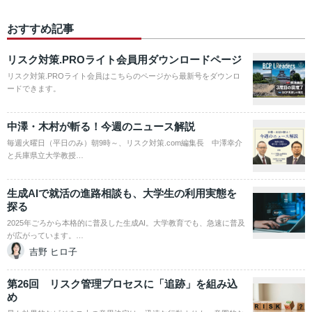
おすすめ記事
リスク対策.PROライト会員用ダウンロードページ
リスク対策.PROライト会員はこちらのページから最新号をダウンロ
ードできます。
中澤・木村が斬る！今週のニュース解説
毎週火曜日（平日のみ）朝9時～、リスク対策.com編集長 中澤幸介
と兵庫県立大学教授…
生成AIで就活の進路相談も、大学生の利用実態を
探る
2025年ごろから本格的に普及した生成AI。大学教育でも、急速に普及
が広がっています。…
吉野 ヒロ子
第26回 リスク管理プロセスに「追跡」を組み込
め