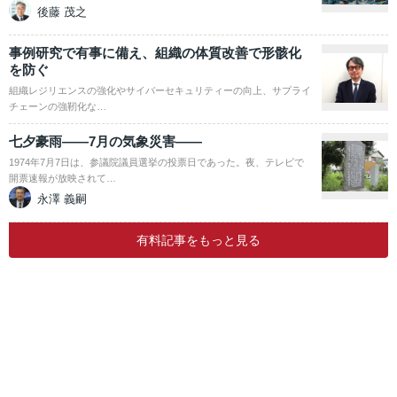
後藤 茂之
事例研究で有事に備え、組織の体質改善で形骸化
を防ぐ
組織レジリエンスの強化やサイバーセキュリティーの向上、サプライ
チェーンの強靭化な…
七夕豪雨――7月の気象災害――
1974年7月7日は、参議院議員選挙の投票日であった。夜、テレビで
開票速報が放映されて…
永澤 義嗣
有料記事をもっと見る