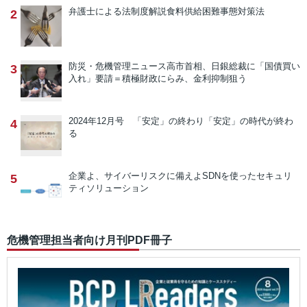
弁護士による法制度解説
食料供給困難事態対策法
2
防災・危機管理ニュース
高市首相、日銀総裁に「国債買い
3
入れ」要請＝積極財政にらみ、金利抑制狙う
2024年12月号 「安定」の終わり
「安定」の時代が終わ
4
る
企業よ、サイバーリスクに備えよ
SDNを使ったセキュリ
5
ティソリューション
危機管理担当者向け月刊PDF冊子