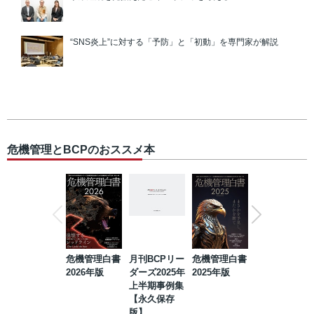
“SNS炎上”に対する「予防」と「初動」を専門家が解説
危機管理とBCPのおススメ本
危機管理白書
月刊BCPリー
危機管理白書
2023年防災・
2026年版
ダーズ2025年
2025年版
BCP・リスク
上半期事例集
マネジメント
【永久保存
事例集【永久
版】
保存版】