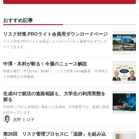
おすすめ記事
リスク対策.PROライト会員用ダウンロードページ
リスク対策.PROライト会員はこちらのページから最新号をダウンロ
ードできます。
中澤・木村が斬る！今週のニュース解説
毎週火曜日（平日のみ）朝9時～、リスク対策.com編集長 中澤幸介
と兵庫県立大学教授…
生成AIで就活の進路相談も、大学生の利用実態を
探る
2025年ごろから本格的に普及した生成AI。大学教育でも、急速に普及
が広がっています。…
吉野 ヒロ子
第26回 リスク管理プロセスに「追跡」を組み込