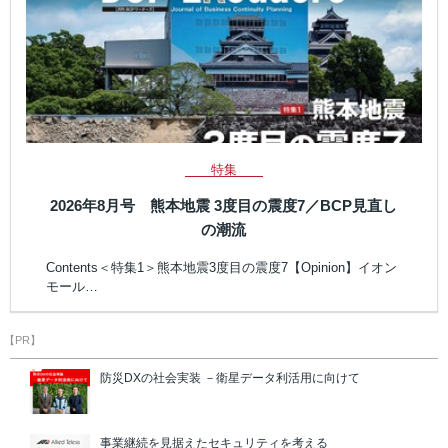
特集
2026年8月号 熊本地震 3度目の震度7／BCP見直し
の潮流
Contents＜特集1＞熊本地震3度目の震度7【Opinion】イオン
モール…
【PR】
防災DXの社会実装 －衛星データ利活用に向けて
事業継続を見据えたセキュリティを考える