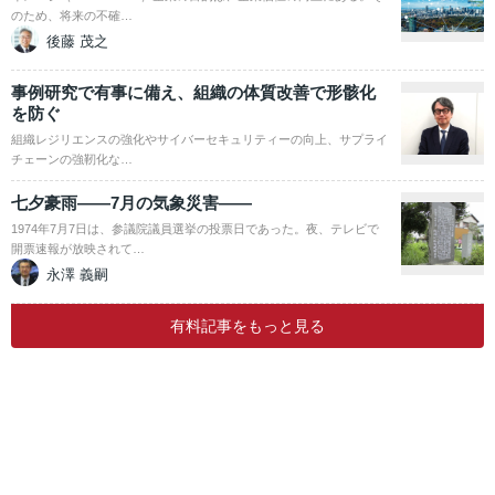
のため、将来の不確…
後藤 茂之
事例研究で有事に備え、組織の体質改善で形骸化
を防ぐ
組織レジリエンスの強化やサイバーセキュリティーの向上、サプライ
チェーンの強靭化な…
七夕豪雨――7月の気象災害――
1974年7月7日は、参議院議員選挙の投票日であった。夜、テレビで
開票速報が放映されて…
永澤 義嗣
有料記事をもっと見る