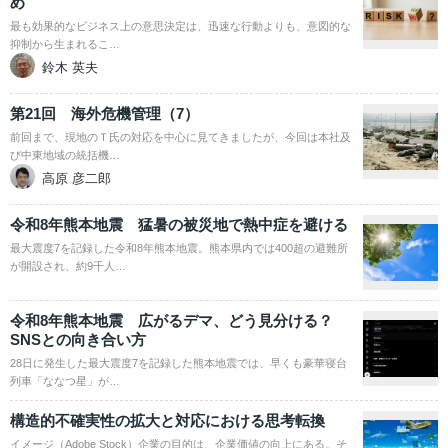
め
最も効果的なビジネス上の意思決定は、迅速な行動よりも、意図的な
抑制から生まれるこ…
鈴木 英夫
第21回 海外危機管理（7）
前回まで、現地のＴ氏の対応を中心に見てきましたが、今回は本社及
び中東地域の統括機…
高原 彦二郎
令和8年熊本地震 猛暑の被災地で熱中症を避ける
最大震度7を記録した令和8年熊本地震。熊本県内では400超の避難所
が開設され、約9千人…
令和8年熊本地震 広がるデマ、どう見分ける？
SNSとの向き合い方
28日に発生した最大震度7を記録した熊本地震では、早くも豪華寝台
列車「ななつ星」が…
構造的不確実性の拡大と対応における思考転換
イメージ（Adobe Stock）企業の目的は、企業価値の向上にある。そ