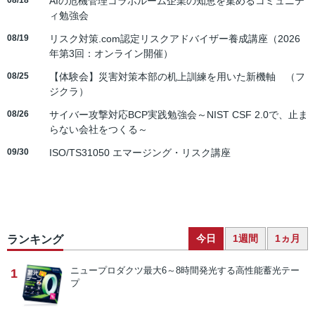
08/18
AIの危機管理コラボルーム企業の知恵を集めるコミュニテ
ィ勉強会
08/19
リスク対策.com認定リスクアドバイザー養成講座（2026
年第3回：オンライン開催）
08/25
【体験会】災害対策本部の机上訓練を用いた新機軸 （フ
ジクラ）
08/26
サイバー攻撃対応BCP実践勉強会～NIST CSF 2.0で、止ま
らない会社をつくる～
09/30
ISO/TS31050 エマージング・リスク講座
今日
1週間
1ヵ月
ランキング
ニュープロダクツ
最大6～8時間発光する高性能蓄光テー
1
プ