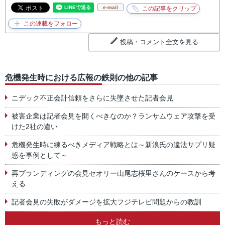
e-mail
投稿・コメント全文を見る
危機発生時における広報の鉄則の他の記事
ニデック不正会計信頼をさらに失墜させた記者会見
被害企業は記者会見を開くべきなのか？ランサムウェア攻撃を受
けた2社の違い
危機発生時に練るべきメディア戦略とは～新浪氏の違法サプリ疑
惑を事例として～
再ブランディングの会見セオリー山尾志桜里さんのケースから考
える
記者会見の失敗がダメージを拡大フジテレビ問題からの教訓
もっと読む