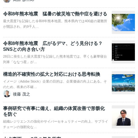
令和8年熊本地震 猛暑の被災地で熱中症を避ける
最大震度7を記録した令和8年熊本地震。熊本県内では400超の避難所
が開設され、約9千人…
令和8年熊本地震 広がるデマ、どう見分ける？
SNSとの向き合い方
28日に発生した最大震度7を記録した熊本地震では、早くも豪華寝台
列車「ななつ星」が…
構造的不確実性の拡大と対応における思考転換
イメージ（Adobe Stock）企業の目的は、企業価値の向上にある。そ
のため、将来の不確…
後藤 茂之
事例研究で有事に備え、組織の体質改善で形骸化
を防ぐ
組織レジリエンスの強化やサイバーセキュリティーの向上、サプライ
チェーンの強靭化な…