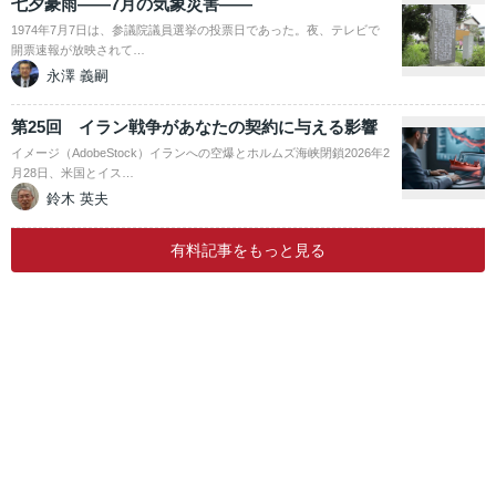
七夕豪雨――7月の気象災害――
1974年7月7日は、参議院議員選挙の投票日であった。夜、テレビで
開票速報が放映されて…
永澤 義嗣
第25回 イラン戦争があなたの契約に与える影響
イメージ（AdobeStock）イランへの空爆とホルムズ海峡閉鎖2026年2
月28日、米国とイス…
鈴木 英夫
有料記事をもっと見る