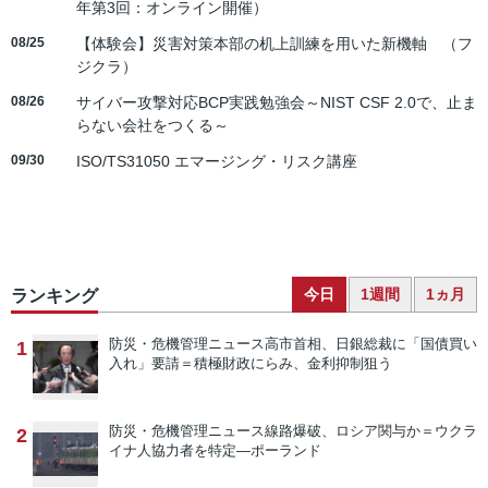
年第3回：オンライン開催）
08/25
【体験会】災害対策本部の机上訓練を用いた新機軸 （フ
ジクラ）
08/26
サイバー攻撃対応BCP実践勉強会～NIST CSF 2.0で、止ま
らない会社をつくる～
09/30
ISO/TS31050 エマージング・リスク講座
今日
1週間
1ヵ月
ランキング
防災・危機管理ニュース
高市首相、日銀総裁に「国債買い
1
入れ」要請＝積極財政にらみ、金利抑制狙う
防災・危機管理ニュース
線路爆破、ロシア関与か＝ウクラ
2
イナ人協力者を特定―ポーランド