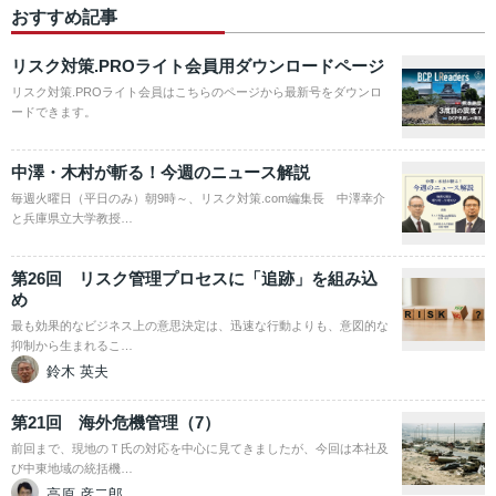
おすすめ記事
リスク対策.PROライト会員用ダウンロードページ
リスク対策.PROライト会員はこちらのページから最新号をダウンロ
ードできます。
中澤・木村が斬る！今週のニュース解説
毎週火曜日（平日のみ）朝9時～、リスク対策.com編集長 中澤幸介
と兵庫県立大学教授…
第26回 リスク管理プロセスに「追跡」を組み込
め
最も効果的なビジネス上の意思決定は、迅速な行動よりも、意図的な
抑制から生まれるこ…
鈴木 英夫
第21回 海外危機管理（7）
前回まで、現地のＴ氏の対応を中心に見てきましたが、今回は本社及
び中東地域の統括機…
高原 彦二郎