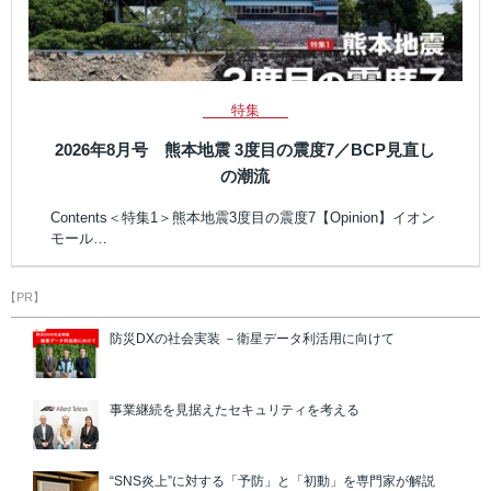
特集
2026年8月号 熊本地震 3度目の震度7／BCP見直し
の潮流
Contents＜特集1＞熊本地震3度目の震度7【Opinion】イオン
モール…
【PR】
防災DXの社会実装 －衛星データ利活用に向けて
事業継続を見据えたセキュリティを考える
“SNS炎上”に対する「予防」と「初動」を専門家が解説