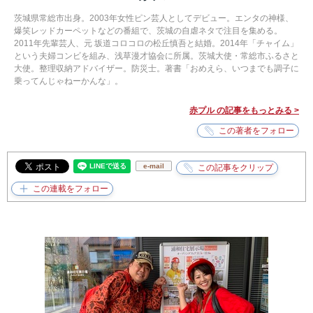
茨城県常総市出身。2003年女性ピン芸人としてデビュー。エンタの神様、
爆笑レッドカーペットなどの番組で、茨城の自虐ネタで注目を集める。
2011年先輩芸人、元 坂道コロコロの松丘慎吾と結婚。2014年「チャイム」
という夫婦コンビを組み、浅草漫才協会に所属。茨城大使・常総市ふるさと
大使。整理収納アドバイザー。防災士。著書「おめえら、いつまでも調子に
乗ってんじゃねーかんな」。
赤プル の記事をもっとみる >
e-mail