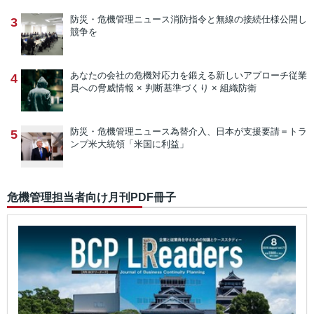
防災・危機管理ニュース
消防指令と無線の接続仕様公開し
3
競争を
あなたの会社の危機対応力を鍛える新しいアプローチ
従業
4
員への脅威情報 × 判断基準づくり × 組織防衛
防災・危機管理ニュース
為替介入、日本が支援要請＝トラ
5
ンプ米大統領「米国に利益」
危機管理担当者向け月刊PDF冊子