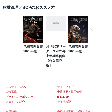
危機管理とBCPのおススメ本
危機管理白書
月刊BCPリー
危機管理白書
2023年防災・
2026年版
ダーズ2025年
2025年版
BCP・リスク
上半期事例集
マネジメント
【永久保存
事例集【永久
版】
保存版】
このサイトについて
サイトマップ
広告掲載
企業概要・採用情報
プライバシーポリシー
ENGLISH
スタッフの紹介
特商法表記
会員登録
会員情報変更・確認・退会