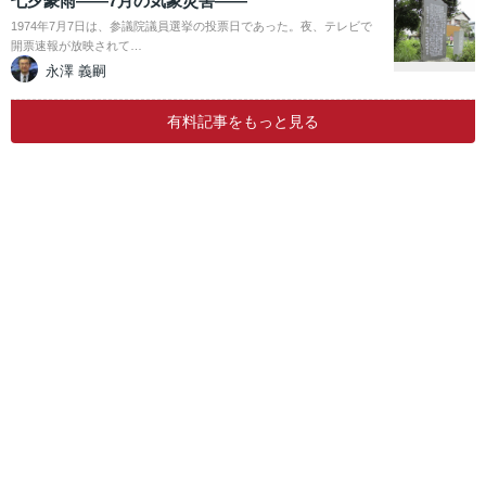
七夕豪雨――7月の気象災害――
1974年7月7日は、参議院議員選挙の投票日であった。夜、テレビで
開票速報が放映されて…
永澤 義嗣
有料記事をもっと見る