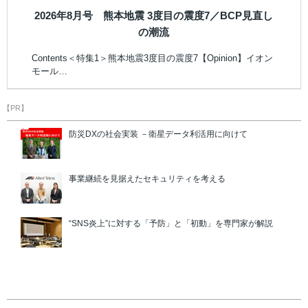
2026年8月号 熊本地震 3度目の震度7／BCP見直し
の潮流
Contents＜特集1＞熊本地震3度目の震度7【Opinion】イオン
モール…
【PR】
防災DXの社会実装 －衛星データ利活用に向けて
事業継続を見据えたセキュリティを考える
“SNS炎上”に対する「予防」と「初動」を専門家が解説