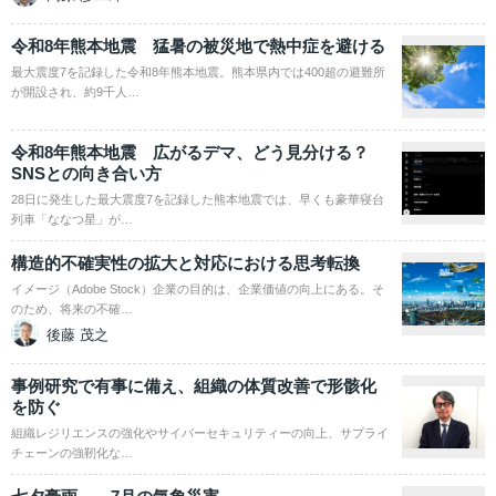
令和8年熊本地震 猛暑の被災地で熱中症を避ける
最大震度7を記録した令和8年熊本地震。熊本県内では400超の避難所
が開設され、約9千人…
令和8年熊本地震 広がるデマ、どう見分ける？
SNSとの向き合い方
28日に発生した最大震度7を記録した熊本地震では、早くも豪華寝台
列車「ななつ星」が…
構造的不確実性の拡大と対応における思考転換
イメージ（Adobe Stock）企業の目的は、企業価値の向上にある。そ
のため、将来の不確…
後藤 茂之
事例研究で有事に備え、組織の体質改善で形骸化
を防ぐ
組織レジリエンスの強化やサイバーセキュリティーの向上、サプライ
チェーンの強靭化な…