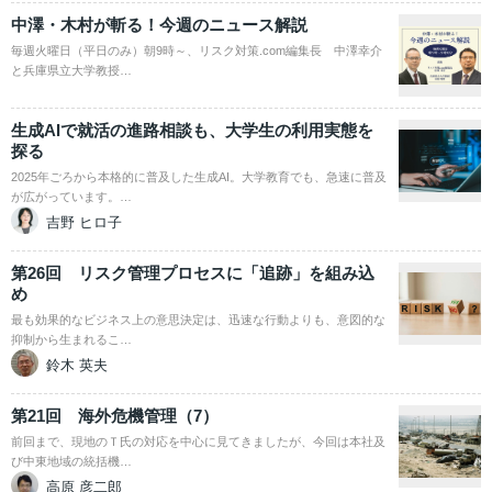
中澤・木村が斬る！今週のニュース解説
毎週火曜日（平日のみ）朝9時～、リスク対策.com編集長 中澤幸介
と兵庫県立大学教授…
生成AIで就活の進路相談も、大学生の利用実態を
探る
2025年ごろから本格的に普及した生成AI。大学教育でも、急速に普及
が広がっています。…
吉野 ヒロ子
第26回 リスク管理プロセスに「追跡」を組み込
め
最も効果的なビジネス上の意思決定は、迅速な行動よりも、意図的な
抑制から生まれるこ…
鈴木 英夫
第21回 海外危機管理（7）
前回まで、現地のＴ氏の対応を中心に見てきましたが、今回は本社及
び中東地域の統括機…
高原 彦二郎