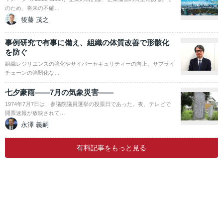
のため、将来の不確…
後藤 茂之
事例研究で有事に備え、組織の体質改善で形骸化
を防ぐ
組織レジリエンスの強化やサイバーセキュリティーの向上、サプライ
チェーンの強靭化な…
七夕豪雨――7月の気象災害――
1974年7月7日は、参議院議員選挙の投票日であった。夜、テレビで
開票速報が放映されて…
永澤 義嗣
有料記事をもっと見る