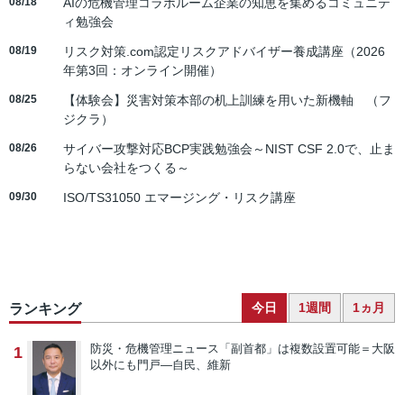
08/18
AIの危機管理コラボルーム企業の知恵を集めるコミュニテ
ィ勉強会
08/19
リスク対策.com認定リスクアドバイザー養成講座（2026
年第3回：オンライン開催）
08/25
【体験会】災害対策本部の机上訓練を用いた新機軸 （フ
ジクラ）
08/26
サイバー攻撃対応BCP実践勉強会～NIST CSF 2.0で、止ま
らない会社をつくる～
09/30
ISO/TS31050 エマージング・リスク講座
今日
1週間
1ヵ月
ランキング
防災・危機管理ニュース
「副首都」は複数設置可能＝大阪
1
以外にも門戸―自民、維新