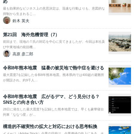
め
最も効果的なビジネス上の意思決定は、迅速な行動よりも、意図的な
抑制から生まれるこ…
鈴木 英夫
第21回 海外危機管理（7）
前回まで、現地のＴ氏の対応を中心に見てきましたが、今回は本社及
び中東地域の統括機…
高原 彦二郎
令和8年熊本地震 猛暑の被災地で熱中症を避ける
最大震度7を記録した令和8年熊本地震。熊本県内では400超の避難所
が開設され、約9千人…
令和8年熊本地震 広がるデマ、どう見分ける？
SNSとの向き合い方
28日に発生した最大震度7を記録した熊本地震では、早くも豪華寝台
列車「ななつ星」が…
構造的不確実性の拡大と対応における思考転換
イメージ（Adobe Stock）企業の目的は、企業価値の向上にある。そ