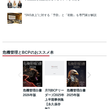
“SNS炎上”に対する「予防」と「初動」を専門家が解説
危機管理とBCPのおススメ本
危機管理白書
月刊BCPリー
危機管理白書
2023年防災・
2026年版
ダーズ2025年
2025年版
BCP・リスク
上半期事例集
マネジメント
【永久保存
事例集【永久
版】
保存版】