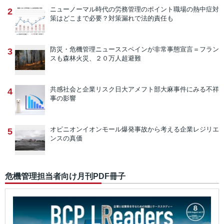
ニューノーマル時代の労務管理のポイント
職場の熱中症対
2
策はどこまで必要？対策漏れで法的責任も
防災・危機管理ニュース
スペインが非常事態宣言＝フラン
3
スも森林火災、２０万人超避難
共感社会と企業リスク
日大アメフト部大麻事件にみる不祥
4
事の影響
オピニオン
イオンモール爆発事故から考える企業レジリエ
5
ンスの真価
危機管理担当者向け月刊PDF冊子