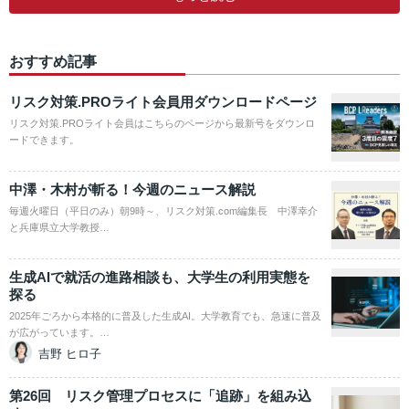
おすすめ記事
リスク対策.PROライト会員用ダウンロードページ
リスク対策.PROライト会員はこちらのページから最新号をダウンロ
ードできます。
中澤・木村が斬る！今週のニュース解説
毎週火曜日（平日のみ）朝9時～、リスク対策.com編集長 中澤幸介
と兵庫県立大学教授…
生成AIで就活の進路相談も、大学生の利用実態を
探る
2025年ごろから本格的に普及した生成AI。大学教育でも、急速に普及
が広がっています。…
吉野 ヒロ子
第26回 リスク管理プロセスに「追跡」を組み込