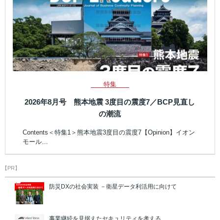
特集
2026年8月号 熊本地震 3度目の震度7／BCP見直し
の潮流
Contents＜特集1＞熊本地震3度目の震度7【Opinion】イオン
モール…
【PR】
防災DXの社会実装 －衛星データ利活用に向けて
事業継続を見据えたセキュリティを考える