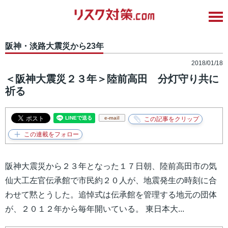
阪神・淡路大震災から23年
2018/01/18
＜阪神大震災２３年＞陸前高田 分灯守り共に
祈る
e-mail
阪神大震災から２３年となった１７日朝、陸前高田市の気
仙大工左官伝承館で市民約２０人が、地震発生の時刻に合
わせて黙とうした。追悼式は伝承館を管理する地元の団体
が、２０１２年から毎年開いている。 東日本大...