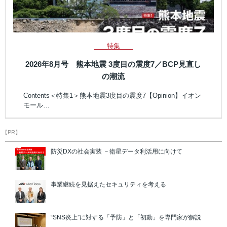
特集
2026年8月号 熊本地震 3度目の震度7／BCP見直し
の潮流
Contents＜特集1＞熊本地震3度目の震度7【Opinion】イオン
モール…
【PR】
防災DXの社会実装 －衛星データ利活用に向けて
事業継続を見据えたセキュリティを考える
“SNS炎上”に対する「予防」と「初動」を専門家が解説