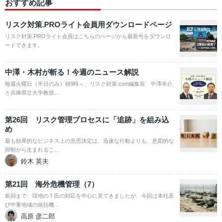
おすすめ記事
リスク対策.PROライト会員用ダウンロードページ
リスク対策.PROライト会員はこちらのページから最新号をダウンロ
ードできます。
中澤・木村が斬る！今週のニュース解説
毎週火曜日（平日のみ）朝9時～、リスク対策.com編集長 中澤幸介
と兵庫県立大学教授…
第26回 リスク管理プロセスに「追跡」を組み込
め
最も効果的なビジネス上の意思決定は、迅速な行動よりも、意図的な
抑制から生まれるこ…
鈴木 英夫
第21回 海外危機管理（7）
前回まで、現地のＴ氏の対応を中心に見てきましたが、今回は本社及
び中東地域の統括機…
高原 彦二郎