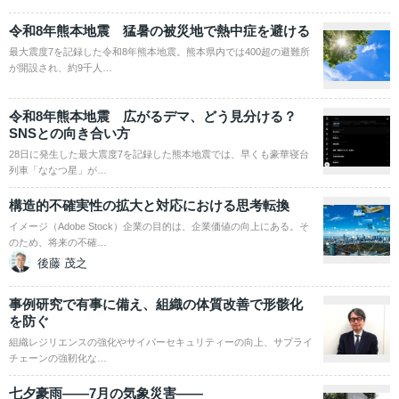
令和8年熊本地震 猛暑の被災地で熱中症を避ける
最大震度7を記録した令和8年熊本地震。熊本県内では400超の避難所
が開設され、約9千人…
令和8年熊本地震 広がるデマ、どう見分ける？
SNSとの向き合い方
28日に発生した最大震度7を記録した熊本地震では、早くも豪華寝台
列車「ななつ星」が…
構造的不確実性の拡大と対応における思考転換
イメージ（Adobe Stock）企業の目的は、企業価値の向上にある。そ
のため、将来の不確…
後藤 茂之
事例研究で有事に備え、組織の体質改善で形骸化
を防ぐ
組織レジリエンスの強化やサイバーセキュリティーの向上、サプライ
チェーンの強靭化な…
七夕豪雨――7月の気象災害――