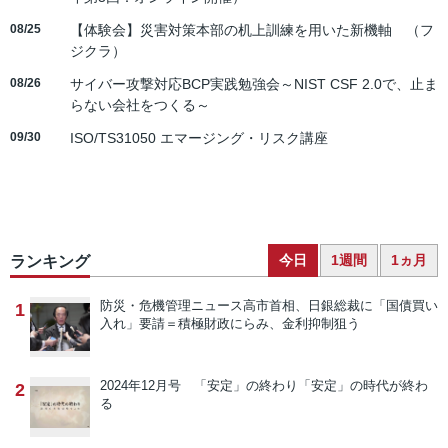
08/25
【体験会】災害対策本部の机上訓練を用いた新機軸 （フ
ジクラ）
08/26
サイバー攻撃対応BCP実践勉強会～NIST CSF 2.0で、止ま
らない会社をつくる～
09/30
ISO/TS31050 エマージング・リスク講座
今日
1週間
1ヵ月
ランキング
防災・危機管理ニュース
高市首相、日銀総裁に「国債買い
1
入れ」要請＝積極財政にらみ、金利抑制狙う
2024年12月号 「安定」の終わり
「安定」の時代が終わ
2
る