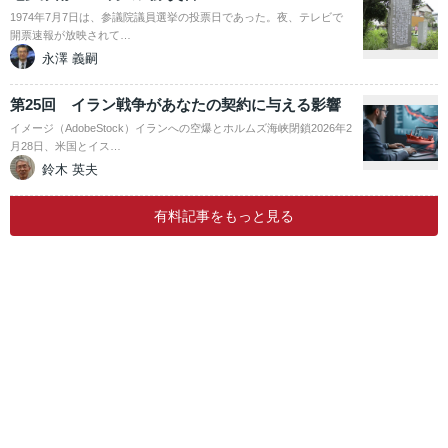
1974年7月7日は、参議院議員選挙の投票日であった。夜、テレビで
開票速報が放映されて…
永澤 義嗣
第25回 イラン戦争があなたの契約に与える影響
イメージ（AdobeStock）イランへの空爆とホルムズ海峡閉鎖2026年2
月28日、米国とイス…
鈴木 英夫
有料記事をもっと見る