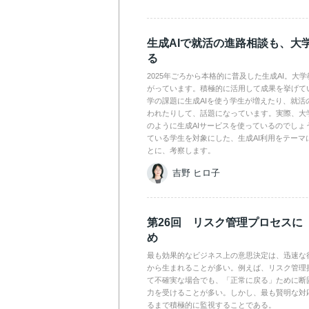
生成AIで就活の進路相談も、大
る
2025年ごろから本格的に普及した生成AI。大
がっています。積極的に活用して成果を挙げて
学の課題に生成AIを使う学生が増えたり、就活
われたりして、話題になっています。実際、大
のように生成AIサービスを使っているのでしょ
ている学生を対象にした、生成AI利用をテーマ
とに、考察します。
吉野 ヒロ子
第26回 リスク管理プロセスに
め
最も効果的なビジネス上の意思決定は、迅速な
から生まれることが多い。例えば、リスク管理
て不確実な場合でも、「正常に戻る」ために断
力を受けることが多い。しかし、最も賢明な対
るまで積極的に監視することである。