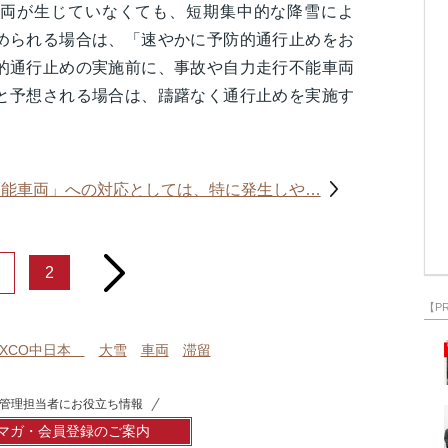
両が生じていなくても、短期集中的な降雪によ
められる場合は、「速やかに予防的通行止めをお
的通行止めの実施前に、事故や自力走行不能車両
と予想される場合は、躊躇なく通行止めを実施す
不能車両」への対応としては、特に発生しや…
next
2
【P
EXCO中日本
大雪
車両
滞留
管理担当者にお役立ち情報
マガ・会員登録のご案内