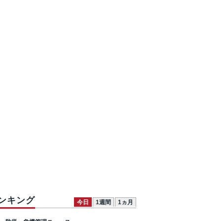
ンキング
今日
1週間
1ヵ月