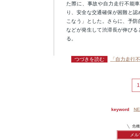
た際に、事故や自力走行不能車
り、安全な交通確保が困難と認
こなう」とした。さらに、予防
などが発生して渋滞長が伸びる
る。
つづきを読む
「自力走行
1
keyword
N
危機
メル