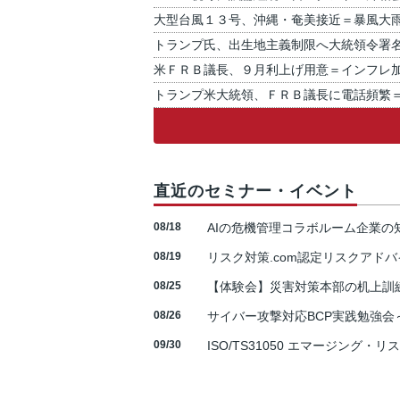
大型台風１３号、沖縄・奄美接近＝暴風大
トランプ氏、出生地主義制限へ大統領令署
米ＦＲＢ議長、９月利上げ用意＝インフレ
トランプ米大統領、ＦＲＢ議長に電話頻繁
直近のセミナー・イベント
08/18
AIの危機管理コラボルーム企業
08/19
リスク対策.com認定リスクアドバ
08/25
【体験会】災害対策本部の机上訓
08/26
サイバー攻撃対応BCP実践勉強会～N
09/30
ISO/TS31050 エマージング・リ