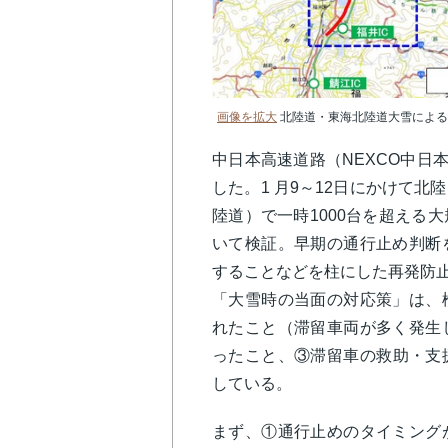
画像を拡大
北陸道・東海北陸道大雪による
中日本高速道路（NEXCO中日
した。1 月9～12日にかけて
陸道）で一時1000台を超える
いて検証。早期の通行止め判断
することなどを柱にした再発防
「大雪時の当面の対応策」は、
れたこと（滞留車両が多く発生
ったこと、③滞留車の救助・支
している。
まず、①通行止めのタイミング