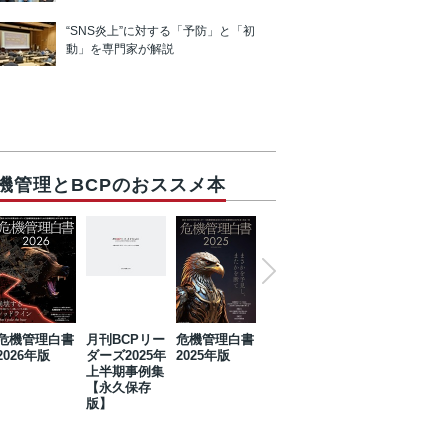
“SNS炎上”に対する「予防」と「初
動」を専門家が解説
機管理とBCPのおススメ本
危機管理白書
月刊BCPリー
危機管理白書
2023年防災・
危機管理白書
2026年版
ダーズ2025年
2025年版
BCP・リスク
2024年版
上半期事例集
マネジメント
【永久保存
事例集【永久
版】
保存版】