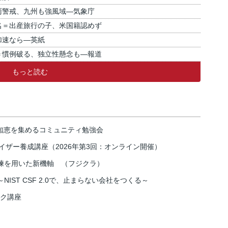
雨警戒、九州も強風域―気象庁
名＝出産旅行の子、米国籍認めず
加速なら―英紙
＝慣例破る、独立性懸念も―報道
もっと読む
の知恵を集めるコミュニティ勉強会
イザー養成講座（2026年第3回：オンライン開催）
練を用いた新機軸 （フジクラ）
IST CSF 2.0で、止まらない会社をつくる～
スク講座