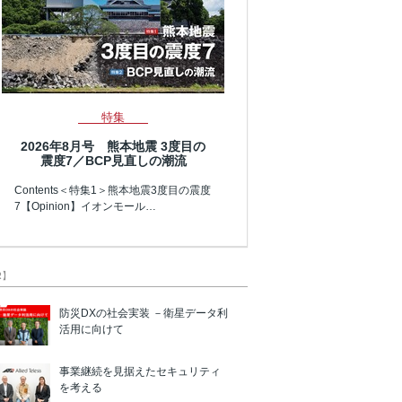
特集
2026年8月号 熊本地震 3度目の
震度7／BCP見直しの潮流
Contents＜特集1＞熊本地震3度目の震度
7【Opinion】イオンモール…
R】
防災DXの社会実装 －衛星データ利
活用に向けて
事業継続を見据えたセキュリティ
を考える