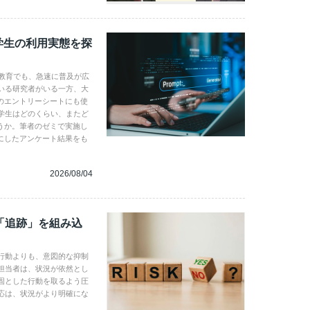
学生の利用実態を探
学教育でも、急速に普及が広
いる研究者がいる一方、大
のエントリーシートにも使
学生はどのくらい、またど
うか。筆者のゼミで実施し
にしたアンケート結果をも
2026/08/04
「追跡」を組み込
行動よりも、意図的な抑制
担当者は、状況が依然とし
固とした行動を取るよう圧
応は、状況がより明確にな