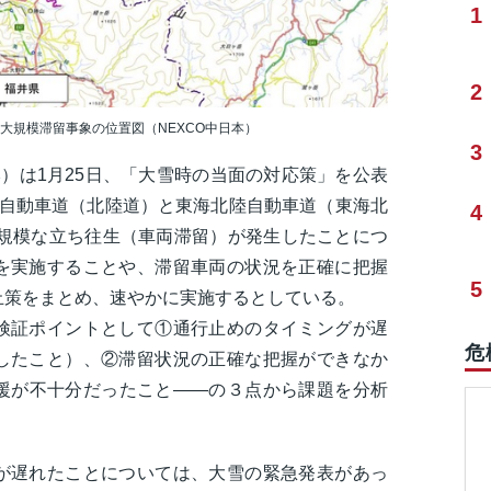
1
2
大規模滞留事象の位置図（NEXCO中日本）
3
本）は1月25日、「大雪時の当面の対応策」を公表
北陸自動車道（北陸道）と東海北陸自動車道（東海北
4
大規模な立ち往生（車両滞留）が発生したことにつ
を実施することや、滞留車両の状況を正確に把握
5
止策をまとめ、速やかに実施するとしている。
検証ポイントとして①通行止めのタイミングが遅
危
したこと）、②滞留状況の正確な把握ができなか
援が不十分だったこと――の３点から課題を分析
が遅れたことについては、大雪の緊急発表があっ