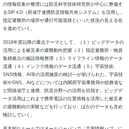
の情報収集や整理には防災科学技術研究所が中心に整備す
るSIP４D（府省庁連携防災情報共有システム）を活用し、
指定避難所の場所や通行可能道路といった状況の見える化
を進めていく。
2018年度以降の重点テーマとして、（１）ビッグデータの
活用による被災者の避難動向把握（２）指定避難所・物資
集積拠点の施設情報整理（３）ライフライン情報のデータ
流通（４）インフラ情報のデータ流通（５）宇宙技術、
SNS情報、AI等の活用施策の検討―が挙げられた。宇宙技
術やSNS、AIなどについては内閣府宇宙事務局や総務省な
ど関係省庁と連携、防災分野への活用を目指す。ビッグデ
ータ活用はこれまで携帯電話の位置情報を活用した被災者
の避難動向の実験などを行っており、ほかのデータも含め
検討していく。
基本的なルールではオールジャパンで「災害情報ハブ」に