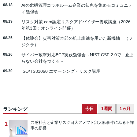
08/18
AIの危機管理コラボルーム企業の知恵を集めるコミュニテ
ィ勉強会
08/19
リスク対策.com認定リスクアドバイザー養成講座（2026
年第3回：オンライン開催）
08/25
【体験会】災害対策本部の机上訓練を用いた新機軸 （フ
ジクラ）
08/26
サイバー攻撃対応BCP実践勉強会～NIST CSF 2.0で、止ま
らない会社をつくる～
09/30
ISO/TS31050 エマージング・リスク講座
今日
1週間
1ヵ月
ランキング
共感社会と企業リスク
日大アメフト部大麻事件にみる不祥
1
事の影響