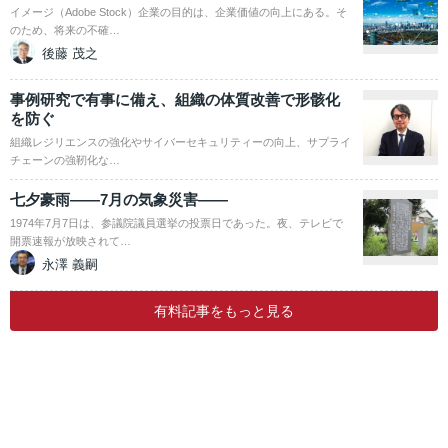
イメージ（Adobe Stock）企業の目的は、企業価値の向上にある。そ
のため、将来の不確…
後藤 茂之
事例研究で有事に備え、組織の体質改善で形骸化
を防ぐ
組織レジリエンスの強化やサイバーセキュリティーの向上、サプライ
チェーンの強靭化な…
七夕豪雨――7月の気象災害――
1974年7月7日は、参議院議員選挙の投票日であった。夜、テレビで
開票速報が放映されて…
永澤 義嗣
有料記事をもっと見る