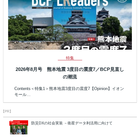
特集
2026年8月号 熊本地震 3度目の震度7／BCP見直し
の潮流
Contents＜特集1＞熊本地震3度目の震度7【Opinion】イオン
モール…
【PR】
防災DXの社会実装 －衛星データ利活用に向けて