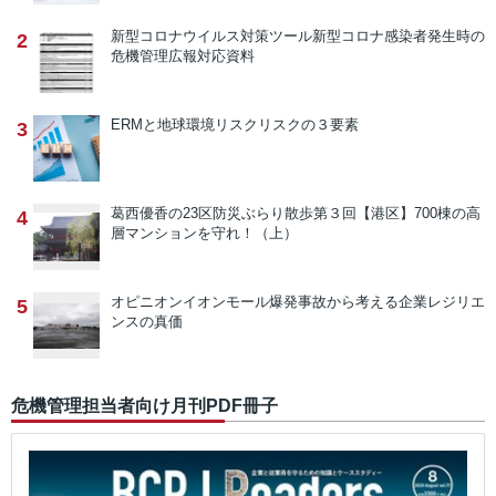
新型コロナウイルス対策ツール
新型コロナ感染者発生時の
2
危機管理広報対応資料
ERMと地球環境リスク
リスクの３要素
3
葛西優香の23区防災ぶらり散歩
第３回【港区】700棟の高
4
層マンションを守れ！（上）
オピニオン
イオンモール爆発事故から考える企業レジリエ
5
ンスの真価
危機管理担当者向け月刊PDF冊子