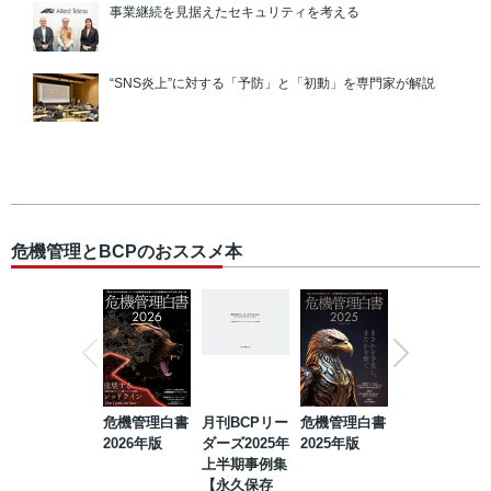
事業継続を見据えたセキュリティを考える
“SNS炎上”に対する「予防」と「初動」を専門家が解説
危機管理とBCPのおススメ本
危機管理白書
月刊BCPリー
危機管理白書
2023年防災・
2026年版
ダーズ2025年
2025年版
BCP・リスク
上半期事例集
マネジメント
【永久保存
事例集【永久