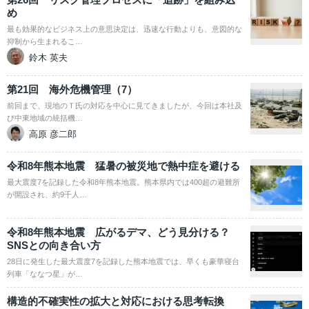
め
最も効果的なビジネス上の意思決定は、迅速な行動よりも、意図的な
抑制から生まれるこ…
鈴木 英夫
第21回 海外危機管理（7）
前回まで、現地のＴ氏の対応を中心に見てきましたが、今回は本社及
び中東地域の統括機…
高原 彦二郎
令和8年熊本地震 猛暑の被災地で熱中症を避ける
最大震度7を記録した令和8年熊本地震。熊本県内では400超の避難所
が開設され、約9千人…
令和8年熊本地震 広がるデマ、どう見分ける？
SNSとの向き合い方
28日に発生した最大震度7を記録した熊本地震では、早くも豪華寝台
列車「ななつ星」が…
構造的不確実性の拡大と対応における思考転換