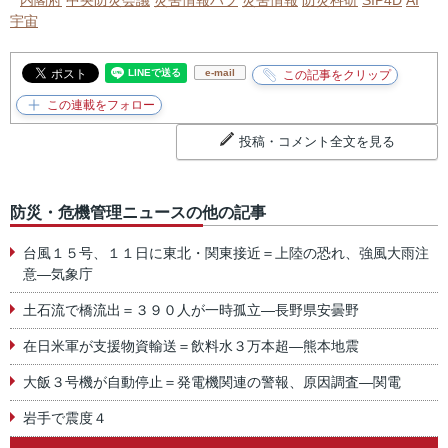
内閣府
中央防災会議
災害情報ハブ
災害情報
防災科研
SIP4D
AI
宇宙
e-mail
投稿・コメント全文を見る
防災・危機管理ニュースの他の記事
台風１５号、１１日に東北・関東接近＝上陸の恐れ、強風大雨注
意―気象庁
土石流で橋流出＝３９０人が一時孤立―長野県安曇野
在日米軍が支援物資輸送＝飲料水３万本超―熊本地震
大飯３号機が自動停止＝発電機関連の警報、原因調査―関電
岩手で震度４