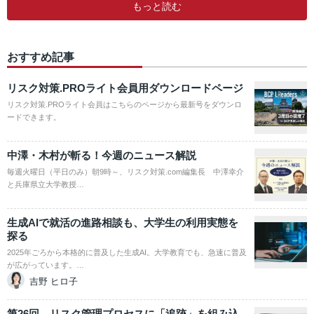
もっと読む
おすすめ記事
リスク対策.PROライト会員用ダウンロードページ
リスク対策.PROライト会員はこちらのページから最新号をダウンロ
ードできます。
中澤・木村が斬る！今週のニュース解説
毎週火曜日（平日のみ）朝9時～、リスク対策.com編集長 中澤幸介
と兵庫県立大学教授…
生成AIで就活の進路相談も、大学生の利用実態を
探る
2025年ごろから本格的に普及した生成AI。大学教育でも、急速に普及
が広がっています。…
吉野 ヒロ子
第26回 リスク管理プロセスに「追跡」を組み込