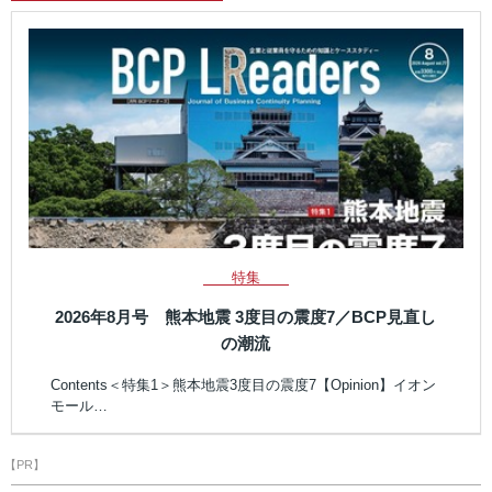
特集
2026年8月号 熊本地震 3度目の震度7／BCP見直し
の潮流
Contents＜特集1＞熊本地震3度目の震度7【Opinion】イオン
モール…
【PR】