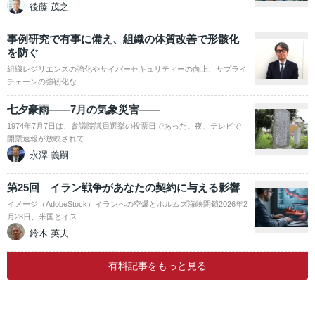
後藤 茂之
事例研究で有事に備え、組織の体質改善で形骸化
を防ぐ
組織レジリエンスの強化やサイバーセキュリティーの向上、サプライ
チェーンの強靭化な…
七夕豪雨――7月の気象災害――
1974年7月7日は、参議院議員選挙の投票日であった。夜、テレビで
開票速報が放映されて…
永澤 義嗣
第25回 イラン戦争があなたの契約に与える影響
イメージ（AdobeStock）イランへの空爆とホルムズ海峡閉鎖2026年2
月28日、米国とイス…
鈴木 英夫
有料記事をもっと見る