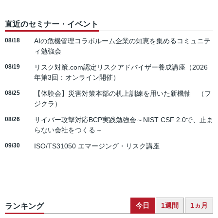
直近のセミナー・イベント
08/18
AIの危機管理コラボルーム企業の知恵を集めるコミュニテ
ィ勉強会
08/19
リスク対策.com認定リスクアドバイザー養成講座（2026
年第3回：オンライン開催）
08/25
【体験会】災害対策本部の机上訓練を用いた新機軸 （フ
ジクラ）
08/26
サイバー攻撃対応BCP実践勉強会～NIST CSF 2.0で、止ま
らない会社をつくる～
09/30
ISO/TS31050 エマージング・リスク講座
今日
1週間
1ヵ月
ランキング