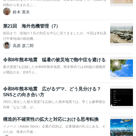
抑制から生まれるこ…
鈴木 英夫
第21回 海外危機管理（7）
前回まで、現地のＴ氏の対応を中心に見てきましたが、今回は本社及
び中東地域の統括機…
高原 彦二郎
令和8年熊本地震 猛暑の被災地で熱中症を避ける
最大震度7を記録した令和8年熊本地震。熊本県内では400超の避難所
が開設され、約9千人…
令和8年熊本地震 広がるデマ、どう見分ける？
SNSとの向き合い方
28日に発生した最大震度7を記録した熊本地震では、早くも豪華寝台
列車「ななつ星」が…
構造的不確実性の拡大と対応における思考転換
イメージ（Adobe Stock）企業の目的は、企業価値の向上にある。そ
のため、将来の不確…