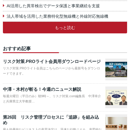
AI活用した異常検出でデータ保護と事業継続を支援
法人帯域を活用した業務特化型無線機と外線対応無線機
もっと読む
おすすめ記事
リスク対策.PROライト会員用ダウンロードページ
リスク対策.PROライト会員はこちらのページから最新号をダウンロ
ードできます。
中澤・木村が斬る！今週のニュース解説
毎週火曜日（平日のみ）朝9時～、リスク対策.com編集長 中澤幸介
と兵庫県立大学教授…
第26回 リスク管理プロセスに「追跡」を組み込
め
最も効果的なビジネス上の意思決定は、迅速な行動よりも、意図的な