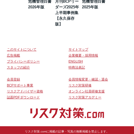
危機管理白書
月刊BCPリー
危機管理白書
2023年防災・
2026年版
ダーズ2025年
2025年版
BCP・リスク
上半期事例集
マネジメント
【永久保存
事例集【永久
版】
保存版】
このサイトについて
サイトマップ
広告掲載
企業概要・採用情報
プライバシーポリシー
ENGLISH
スタッフの紹介
特商法表記
会員登録
会員情報変更・確認・退会
BCPサポート事業
リスク対策研修
リスクアドバイザー資格
オンライン社員研修支援
誌面PDFダウンロード
リスク対策アカデミー
リスク対策.comに掲載の記事・写真の無断掲載を禁止します。