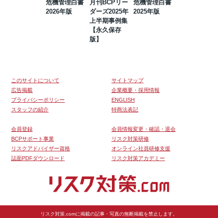
危機管理白書
月刊BCPリー
危機管理白書
2023年防災・
2026年版
ダーズ2025年
2025年版
BCP・リスク
上半期事例集
マネジメント
【永久保存
事例集【永久
版】
保存版】
このサイトについて
サイトマップ
広告掲載
企業概要・採用情報
プライバシーポリシー
ENGLISH
スタッフの紹介
特商法表記
会員登録
会員情報変更・確認・退会
BCPサポート事業
リスク対策研修
リスクアドバイザー資格
オンライン社員研修支援
誌面PDFダウンロード
リスク対策アカデミー
リスク対策.comに掲載の記事・写真の無断掲載を禁止します。