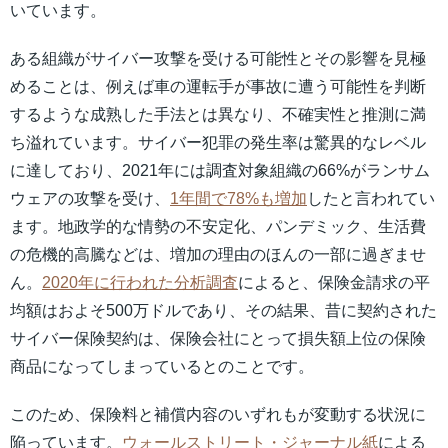
いています。
ある組織がサイバー攻撃を受ける可能性とその影響を見極
めることは、例えば車の運転手が事故に遭う可能性を判断
するような成熟した手法とは異なり、不確実性と推測に満
ち溢れています。サイバー犯罪の発生率は驚異的なレベル
に達しており、2021年には調査対象組織の66%がランサム
ウェアの攻撃を受け、
1年間で78%も増加
したと言われてい
ます。地政学的な情勢の不安定化、パンデミック、生活費
の危機的高騰などは、増加の理由のほんの一部に過ぎませ
ん。
2020年に行われた分析調査
によると、保険金請求の平
均額はおよそ500万ドルであり、その結果、昔に契約された
サイバー保険契約は、保険会社にとって損失額上位の保険
商品になってしまっているとのことです。
このため、保険料と補償内容のいずれもが変動する状況に
陥っています。
ウォールストリート・ジャーナル紙
による