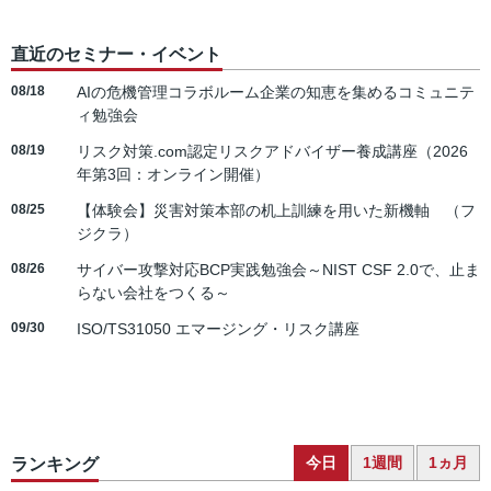
直近のセミナー・イベント
08/18
AIの危機管理コラボルーム企業の知恵を集めるコミュニテ
ィ勉強会
08/19
リスク対策.com認定リスクアドバイザー養成講座（2026
年第3回：オンライン開催）
08/25
【体験会】災害対策本部の机上訓練を用いた新機軸 （フ
ジクラ）
08/26
サイバー攻撃対応BCP実践勉強会～NIST CSF 2.0で、止ま
らない会社をつくる～
09/30
ISO/TS31050 エマージング・リスク講座
今日
1週間
1ヵ月
ランキング