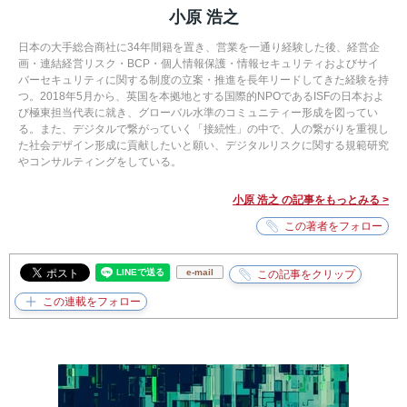
小原 浩之
日本の大手総合商社に34年間籍を置き、営業を一通り経験した後、経営企
画・連結経営リスク・BCP・個人情報保護・情報セキュリティおよびサイ
バーセキュリティに関する制度の立案・推進を長年リードしてきた経験を持
つ。2018年5月から、英国を本拠地とする国際的NPOであるISFの日本およ
び極東担当代表に就き、グローバル水準のコミュニティー形成を図ってい
る。また、デジタルで繋がっていく「接続性」の中で、人の繋がりを重視し
た社会デザイン形成に貢献したいと願い、デジタルリスクに関する規範研究
やコンサルティングをしている。
小原 浩之 の記事をもっとみる >
e-mail