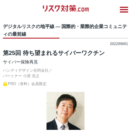
デジタルリスクの地平線 ― 国際的・業際的企業コミュニテ
ィの最前線
2022/09/01
第25回 待ち望まれるサイバーワクチン
サイバー保険再見
ハンディデザイン合同会社／
パートナー
小原 浩之
PRO（有料）会員限定