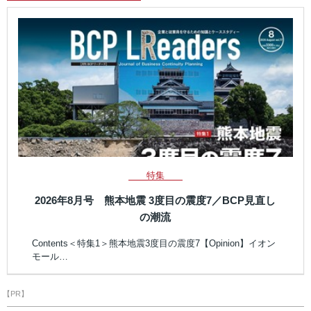
特集
2026年8月号 熊本地震 3度目の震度7／BCP見直し
の潮流
Contents＜特集1＞熊本地震3度目の震度7【Opinion】イオン
モール…
【PR】