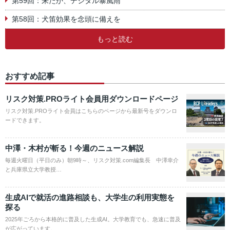
第59回：来たか、デジタル暴風雨
第58回：犬笛効果を念頭に備えを
もっと読む
おすすめ記事
リスク対策.PROライト会員用ダウンロードページ
リスク対策.PROライト会員はこちらのページから最新号をダウンロ
ードできます。
中澤・木村が斬る！今週のニュース解説
毎週火曜日（平日のみ）朝9時～、リスク対策.com編集長 中澤幸介
と兵庫県立大学教授…
生成AIで就活の進路相談も、大学生の利用実態を
探る
2025年ごろから本格的に普及した生成AI。大学教育でも、急速に普及
が広がっています。…