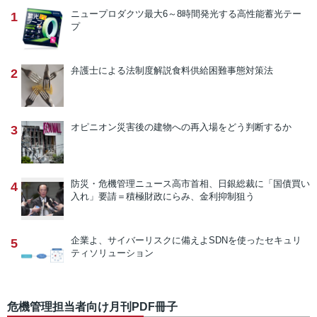
ニュープロダクツ
最大6～8時間発光する高性能蓄光テー
1
プ
弁護士による法制度解説
食料供給困難事態対策法
2
オピニオン
災害後の建物への再入場をどう判断するか
3
防災・危機管理ニュース
高市首相、日銀総裁に「国債買い
4
入れ」要請＝積極財政にらみ、金利抑制狙う
企業よ、サイバーリスクに備えよ
SDNを使ったセキュリ
5
ティソリューション
危機管理担当者向け月刊PDF冊子