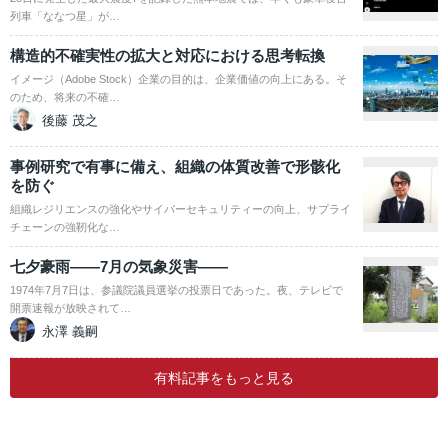
列車「ななつ星」が…
構造的不確実性の拡大と対応における思考転換
イメージ（Adobe Stock）企業の目的は、企業価値の向上にある。そ
のため、将来の不確…
後藤 茂之
事例研究で有事に備え、組織の体質改善で形骸化
を防ぐ
組織レジリエンスの強化やサイバーセキュリティーの向上、サプライ
チェーンの強靭化な…
七夕豪雨――7月の気象災害――
1974年7月7日は、参議院議員選挙の投票日であった。夜、テレビで
開票速報が放映されて…
永澤 義嗣
有料記事をもっと見る